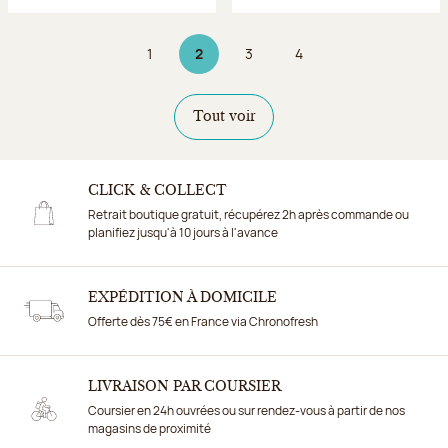
1
2
3
4
Page
Page 2 sur 4
Page
Page
Tout voir
CLICK & COLLECT
Retrait boutique gratuit, récupérez 2h après commande ou
planifiez jusqu'à 10 jours à l'avance
EXPÉDITION À DOMICILE
Offerte dès 75€ en France via Chronofresh
LIVRAISON PAR COURSIER
Coursier en 24h ouvrées ou sur rendez-vous à partir de nos
magasins de proximité