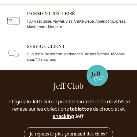
PAIEMENT SÉCURISÉ
100% sécurisé, PayPal, Visa, Carte Bleue, American Express,
Mastercard, Maestro
SERVICE CLIENT
Cliquez sur le bouton "assistance" en bas à droite, réponse
sous 48h ouvrées
Jeff Club
Intégrez le Jeff Club et profitez toute l'année de 20% de
remise sur les collections
tablettes
de chocolat et
snacking
Jeff
Je rejoins le plus gourmand des clubs !