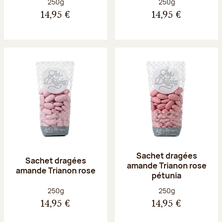
Poids net :
Poids net :
250g
250g
14,95 €
14,95 €
Sachet dragées
Sachet dragées
amande Trianon rose
amande Trianon rose
pétunia
Poids net :
Poids net :
250g
250g
14,95 €
14,95 €