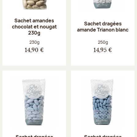
Sachet amandes
Sachet dragées
chocolat et nougat
amande Trianon blanc
230g
Poids net :
Poids net :
230g
250g
14,90 €
14,95 €
Sachet dragées
Sachet dragées