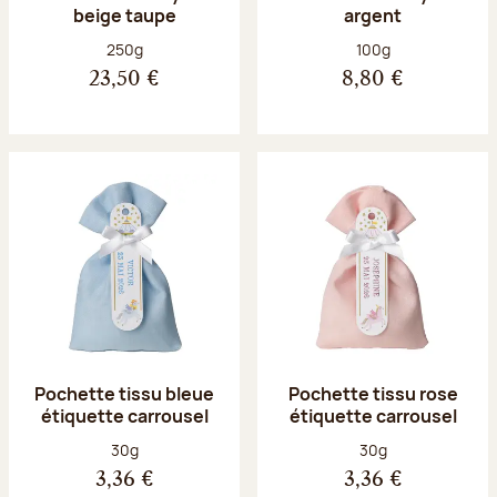
beige taupe
argent
Poids net :
Poids net :
250g
100g
23,50 €
8,80 €
Pochette tissu bleue
Pochette tissu rose
étiquette carrousel
étiquette carrousel
Poids net :
Poids net :
30g
30g
3,36 €
3,36 €