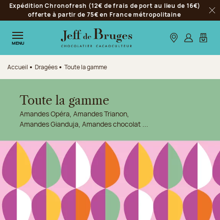
Expédition Chronofresh (12€ de frais de port au lieu de 16€)
Aller à la navigation
offerte à partir de 75€ en France métropolitaine
Fer
Aller au contenu principal
Aller au pied de page
Nos boutiques
S’identifie
Mon p
MENU
Accueil
Dragées
Toute la gamme
Toute la gamme
Amandes Opéra, Amandes Trianon,
Amandes Gianduja, Amandes chocolat ...