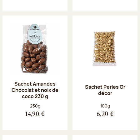
Sachet Amandes
Sachet Perles Or
Chocolat et noix de
décor
coco 230 g
Poids net :
Poids net :
230g
100g
14,90 €
6,20 €