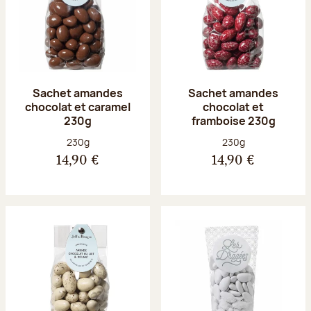
Sachet amandes
Sachet amandes
chocolat et caramel
chocolat et
230g
framboise 230g
Poids net :
Poids net :
230g
230g
14,90 €
14,90 €