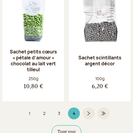
Sachet petits cœurs
« pétale d’amour »
Sachet scintillants
chocolat au lait vert
argent décor
tilleul
Poids net :
Poids net :
250g
100g
10,80 €
6,20 €
1
2
3
4
Page
Page
Page
Page 4 sur 4
Page suivante
Dernière page
Tout voir