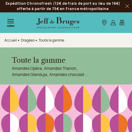
Expédition Chronofresh (12€ de frais de port au lieu de 16€)
Aller à la navigation
offerte à partir de 75€ en France métropolitaine
Fer
Aller au contenu principal
Aller au pied de page
Nos boutiques
S’identifie
Mon p
MENU
Accueil
Dragées
Toute la gamme
Toute la gamme
Amandes Opéra, Amandes Trianon,
Amandes Gianduja, Amandes chocolat ...