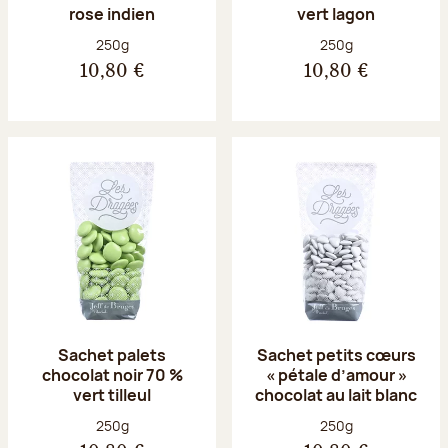
rose indien
vert lagon
Poids net :
Poids net :
250g
250g
10,80 €
10,80 €
Sachet palets
Sachet petits cœurs
chocolat noir 70 %
« pétale d’amour »
vert tilleul
chocolat au lait blanc
Poids net :
Poids net :
250g
250g