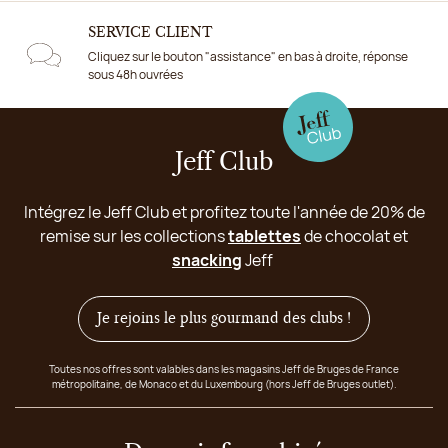
SERVICE CLIENT
Cliquez sur le bouton "assistance" en bas à droite, réponse
sous 48h ouvrées
Jeff Club
Intégrez le Jeff Club et profitez toute l'année de 20% de
remise sur les collections
tablettes
de chocolat et
snacking
Jeff
Je rejoins le plus gourmand des clubs !
Toutes nos offres sont valables dans les magasins Jeff de Bruges de France
métropolitaine, de Monaco et du Luxembourg (hors Jeff de Bruges outlet).