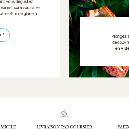
nt vous dégustez
ose est sûre vous allez
otre offre de glace à
Cliquer ici pour savoir où les retrouver
r ?
Plongez 
découvre
en vid
Je découvre
OMICILE
LIVRAISON PAR COURSIER
PAIE