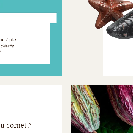
oui à plus
 détails,
.
ou cornet ?