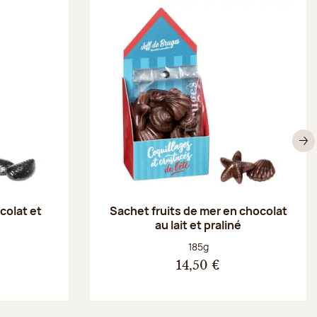
S
colat et
Sachet fruits de mer en chocolat
au lait et praliné
Poids net :
185g
14,50 €