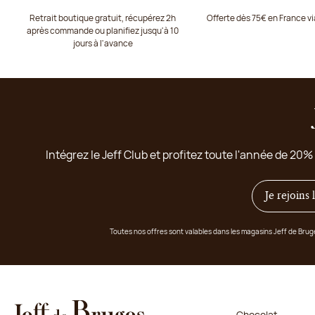
Retrait boutique gratuit, récupérez 2h
Offerte dès 75€ en France v
après commande ou planifiez jusqu'à 10
jours à l'avance
Intégrez le Jeff Club et profitez toute l'année de 20%
Je rejoins
Toutes nos offres sont valables dans les magasins Jeff de Bru
Chocolat