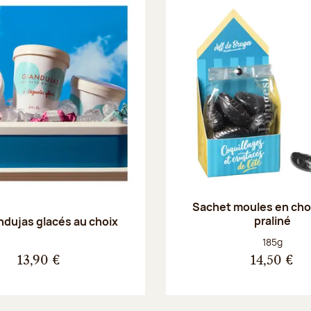
Sachet moules en cho
praliné
ndujas glacés au choix
Poids net :
185g
13,90 €
14,50 €