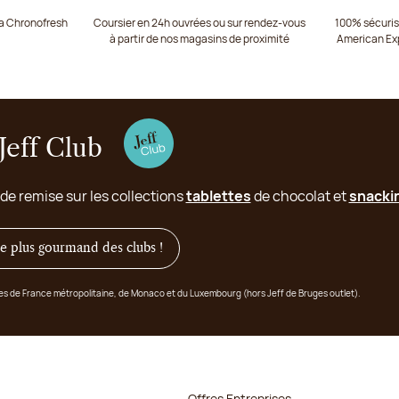
ia Chronofresh
Coursier en 24h ouvrées ou sur rendez-vous
100% sécurisé
à partir de nos magasins de proximité
American Ex
Jeff Club
 de remise sur les collections
tablettes
de chocolat et
snacki
 le plus gourmand des clubs !
ges de France métropolitaine, de Monaco et du Luxembourg (hors Jeff de Bruges outlet).
Offres Entreprises