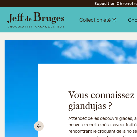
Expédition Chronofres
Aller à la navigation
Aller au contenu principal
Aller au pied de page
Collection été 🌞
Cho
Chocolatier Jeff de Bruge
Vous connaissez
giandujas ?
Attendez de les découvrir glacés, 
Du 10 au 16 août 2026, notre atel
nouvelle recette où la saveur fruit
Découvrez notre collection de crè
nous
Précédent
rencontrant le croquant de la nois
sorbets artisanaux, imaginée pour 
gourmandises en Chronofresh