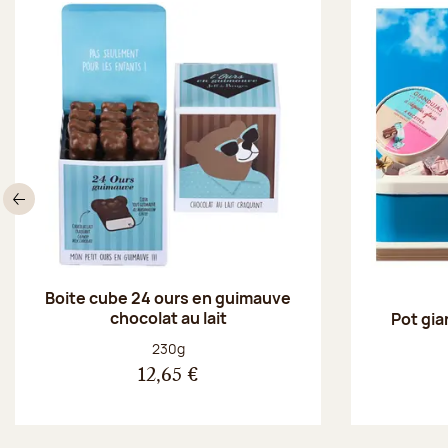
Précédent
Boite cube 24 ours en guimauve
chocolat au lait
Pot gia
Poids net :
230g
12,65 €