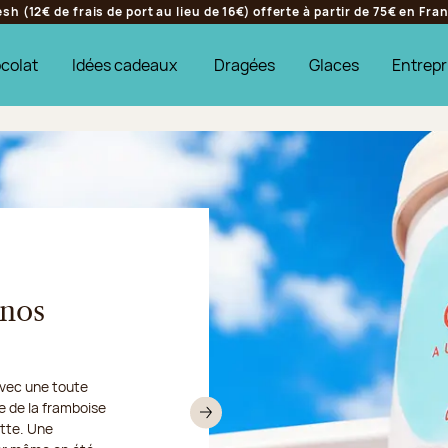
h (12€ de frais de port au lieu de 16€) offerte à partir de 75€ en Fr
colat
Idées cadeaux
Dragées
Glaces
Entrepr
s
 nos
avec une toute
ier sera fermé :
ée de la framboise
mes glacées et
 expédions vos
Suivant
ette. Une
faire fondre tous