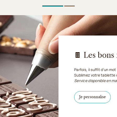
1
Sur 2
2
Sur 2
🍫 Les bons
Parfois, il suffit d'un mo
Sublimez votre tablette
Service disponible en ma
Je per
Je personnalise