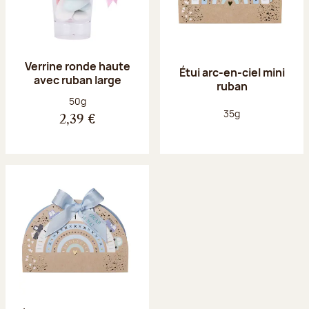
Verrine ronde haute
Étui arc-en-ciel mini
avec ruban large
ruban
Poids net :
50g
Poids net :
35g
2,39 €