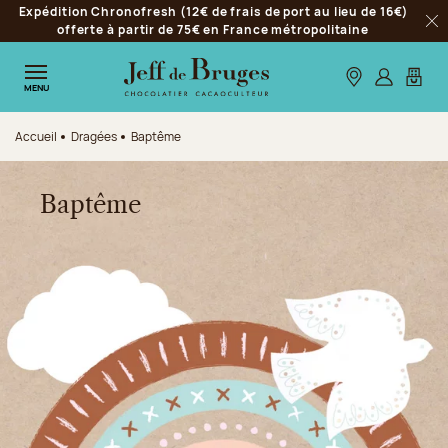
Expédition Chronofresh (12€ de frais de port au lieu de 16€)
Aller à la navigation
offerte à partir de 75€ en France métropolitaine
Fer
Aller au contenu principal
Aller au pied de page
Nos boutiques
S’identifie
Mon p
MENU
Accueil
Dragées
Baptême
Baptême