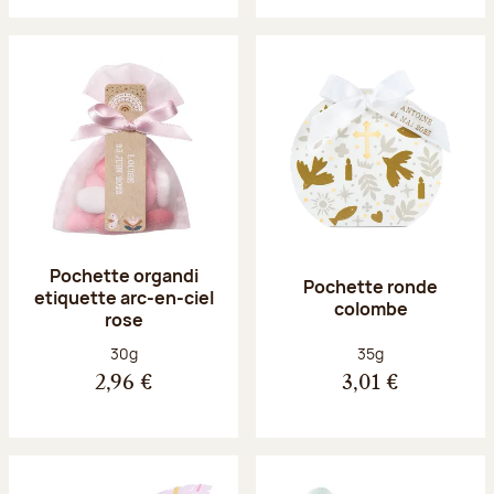
Pochette organdi
Pochette ronde
etiquette arc-en-ciel
colombe
rose
Poids net :
Poids net :
30g
35g
2,96 €
3,01 €