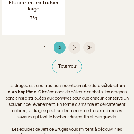
Étui arc-en-ciel ruban
large
Poids net :
35g
1
2
Page
Page 2 sur 2
Page suivante
Dernière page
Tout voir
La dragée est une tradition incontournable de la
célébration
d’un baptême
. Glissées dans de délicats sachets, les dragées
sont ainsi distribuées aux convives pour que chacun conserve un
souvenir de l’événement. En forme d’amande et délicatement
colorée, la dragée peut se décliner en de très nombreuses
saveurs qui font le bonheur des petits et des grands.
Les équipes de Jeff de Bruges vous invitent à découvrir les