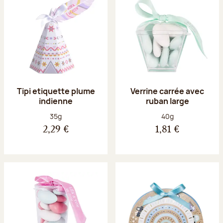
Tipi etiquette plume
Verrine carrée avec
indienne
ruban large
Poids net :
Poids net :
35g
40g
2,29 €
1,81 €