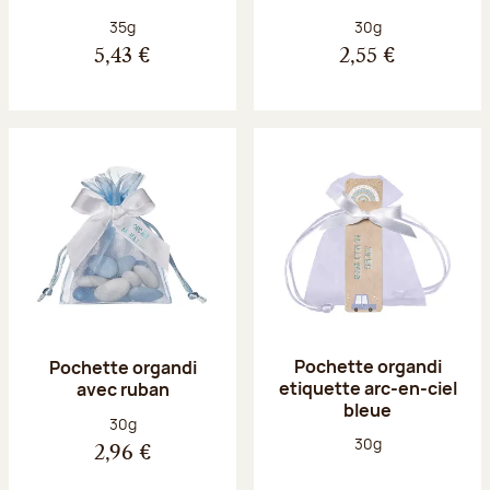
Poids net :
Poids net :
35g
30g
5,43 €
2,55 €
Pochette organdi
Pochette organdi
etiquette arc-en-ciel
avec ruban
bleue
Poids net :
30g
Poids net :
30g
2,96 €