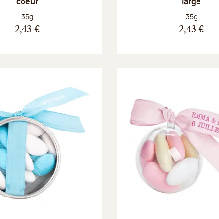
coeur
large
Poids net :
Poids net :
35g
35g
2,43 €
2,43 €