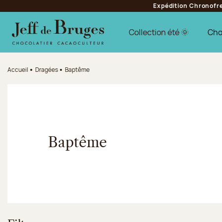
Expédition Chronofres
Aller à la navigation
Aller au contenu principal
Aller au pied de page
Collection été 🌞
Cho
Accueil
Dragées
Baptême
Baptême