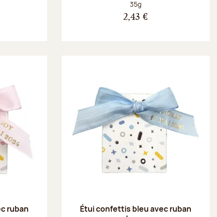
Poids net :
35g
2,43 €
ec ruban
Étui confettis bleu avec ruban