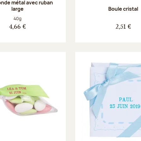
onde métal avec ruban
large
Boule cristal
Poids net :
40g
4,66 €
2,51 €