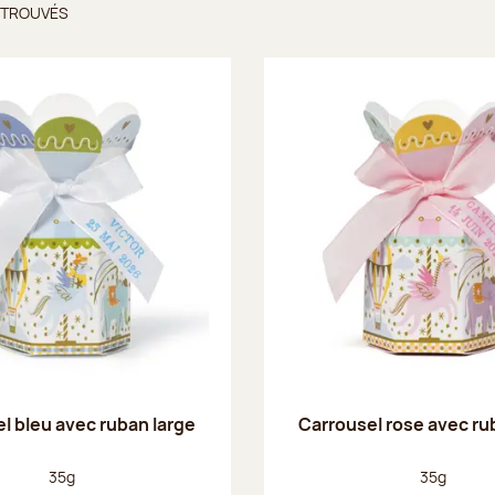
 TROUVÉS
ts trouvés
l bleu avec ruban large
Carrousel rose avec ru
Poids net :
Poids net :
35g
35g