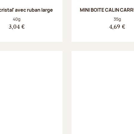
cristal' avec ruban large
MINI BOITE CALIN CARR
Poids net :
Poids net :
40g
35g
3,04 €
4,69 €