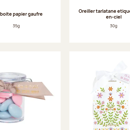
Oreiller tarlatane etiqu
 boite papier gaufre
en-ciel
Poids net :
Poids net :
35g
30g