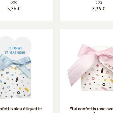
Poids net :
Poids net :
30g
30g
3,36 €
3,36 €
nfettis bleu étiquette
Étui confettis rose av