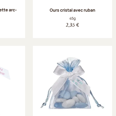
ette arc-
Ours cristal avec ruban
Poids net :
45g
2,35 €