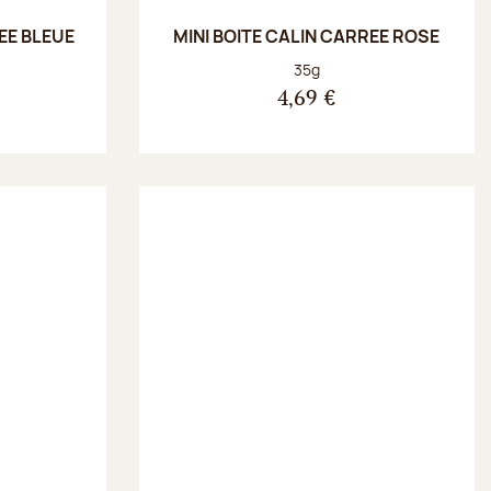
EE BLEUE
MINI BOITE CALIN CARREE ROSE
Poids net :
35g
4,69 €