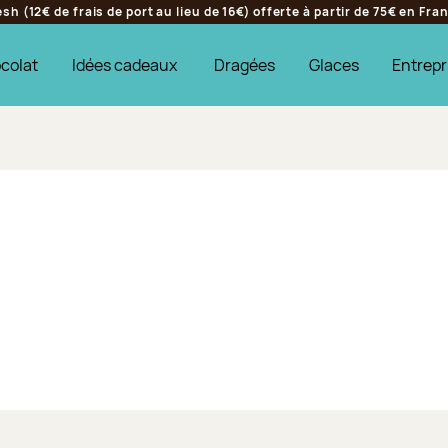
h (12€ de frais de port au lieu de 16€) offerte à partir de 75€ en Fr
colat
Idées cadeaux
Dragées
Glaces
Entrepr