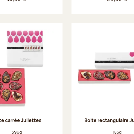
te carrée Juliettes
Boite rectangulaire J
Poids net :
Poids net :
396g
185g