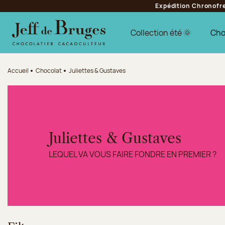
Expédition Chronofres
Aller à la navigation
Aller au contenu principal
Aller au pied de page
Collection été 🌞
Cho
Accueil
Chocolat
Juliettes & Gustaves
Juliettes & Gustaves
LEQUEL VA VOUS FAIRE FONDRE EN PREMIER ?