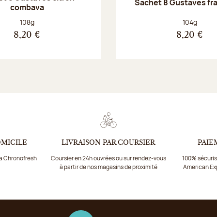
Sachet 8 Gustaves fr
combava
Poids net :
Poids net :
108g
104g
8,20 €
8,20 €
OMICILE
LIVRAISON PAR COURSIER
PAIE
ia Chronofresh
Coursier en 24h ouvrées ou sur rendez-vous
100% sécurisé
à partir de nos magasins de proximité
American Ex