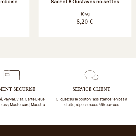
amboise
Sachet 8 Gustaves noisettes
Poids net :
104g
8,20 €
MENT SÉCURISÉ
SERVICE CLIENT
, PayPal, Visa, Carte Bleue,
Cliquez sur le bouton "assistance" en bas à
press, Mastercard, Maestro
droite, réponse sous 48h ouvrées