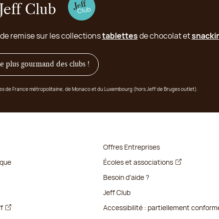
Jeff Club
 de remise sur les collections
tablettes
de chocolat et
snacki
 le plus gourmand des clubs !
ges de France métropolitaine, de Monaco et du Luxembourg (hors Jeff de Bruges outlet).
Offres Entreprises
ique
Écoles et associations
Besoin d'aide ?
Jeff Club
ff
Accessibilité : partiellement conform