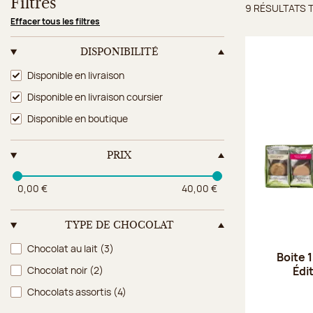
Filtres
9 RÉSULTATS 
Résulta
Effacer tous les filtres
DISPONIBILITÉ
Disponibilité
Disponible en livraison
Disponible en livraison coursier
Disponible en boutique
PRIX
0,00 €
40,00 €
TYPE DE CHOCOLAT
Type de chocolat
Chocolat au lait
(3)
Boite 
Édi
Chocolat noir
(2)
Chocolats assortis
(4)