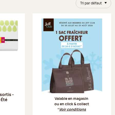
Tri par défaut
Offre Je
ortis -
Valable en magasin
-Été
ou en click & collect
*
Voir conditions