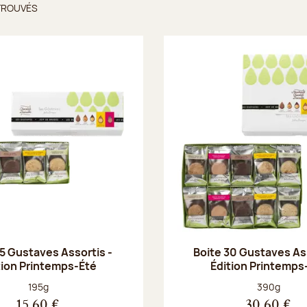
TROUVÉS
ts trouvés
15 Gustaves Assortis -
Boite 30 Gustaves Ass
tion Printemps-Été
Édition Printemps
Poids net :
Poids net :
195g
390g
15,60 €
30,60 €