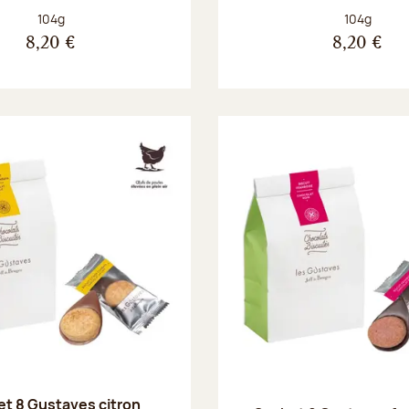
Poids net :
Poids net :
104g
104g
8,20 €
8,20 €
t 8 Gustaves citron