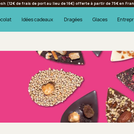
h (12€ de frais de port au lieu de 16€) offerte à partir de 75€ en Fr
colat
Idées cadeaux
Dragées
Glaces
Entrepr