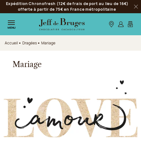
Expédition Chronofresh (12€ de frais de port au lieu de 16€)
Aller à la navigation
offerte à partir de 75€ en France métropolitaine
Fer
Aller au contenu principal
Aller au pied de page
Nos boutiques
S’identifie
Mon p
MENU
Accueil
Dragées
Mariage
Mariage