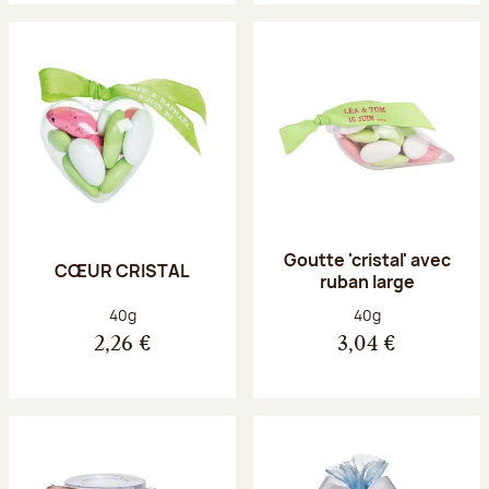
Goutte 'cristal' avec
CŒUR CRISTAL
ruban large
Poids net :
Poids net :
40g
40g
2,26 €
3,04 €