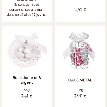
Ils sont garnis et
personnalisés à la main
2,51 €
dans un délai de
10 jours
.
Bulle décor or &
CAGE MÉTAL
argent
Poids net :
Poids net :
35g
25g
3,41 €
3,90 €