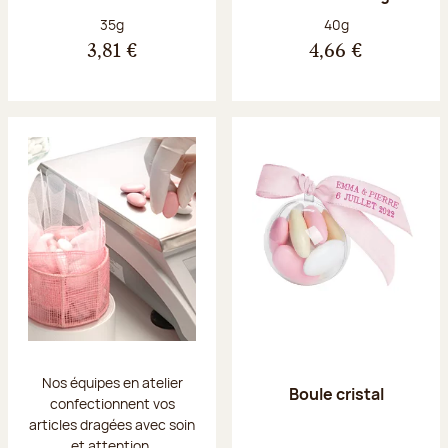
Poids net :
Poids net :
35g
40g
3,81 €
4,66 €
Nos équipes en atelier
Boule cristal
confectionnent vos
articles dragées avec soin
et attention.