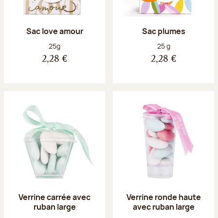
Sac love amour
Sac plumes
Poids net :
Poids net :
25g
25 g
2,28 €
2,28 €
Verrine carrée avec
Verrine ronde haute
ruban large
avec ruban large