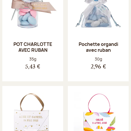
POT CHARLOTTE
Pochette organdi
AVEC RUBAN
avec ruban
Poids net :
Poids net :
35g
30g
5,43 €
2,96 €