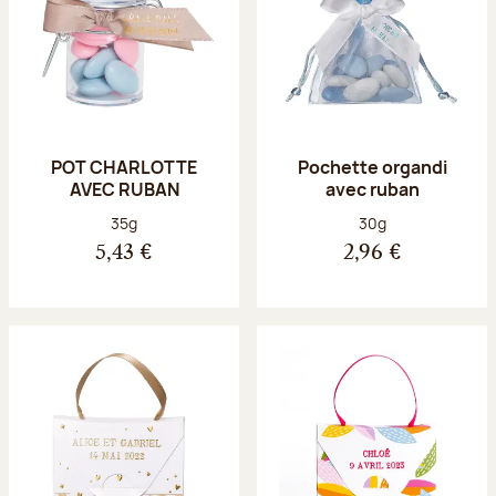
POT CHARLOTTE
Pochette organdi
AVEC RUBAN
avec ruban
Poids net :
Poids net :
35g
30g
5,43 €
2,96 €