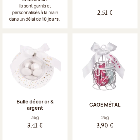
Ils sont garnis et
personnalisés à la main
2,51 €
dans un délai de
10 jours
.
Bulle décor or &
CAGE MÉTAL
argent
Poids net :
Poids net :
35g
25g
3,41 €
3,90 €