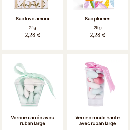
Sac love amour
Sac plumes
Poids net :
Poids net :
25g
25 g
2,28 €
2,28 €
Verrine carrée avec
Verrine ronde haute
ruban large
avec ruban large