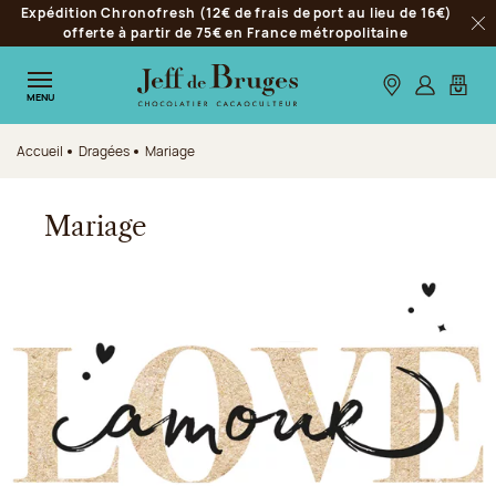
Expédition Chronofresh (12€ de frais de port au lieu de 16€)
Aller à la navigation
offerte à partir de 75€ en France métropolitaine
Fer
Aller au contenu principal
Aller au pied de page
Nos boutiques
S’identifie
Mon p
MENU
Accueil
Dragées
Mariage
Mariage