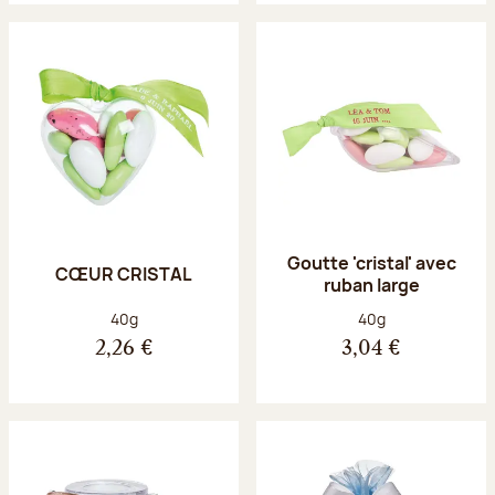
Goutte 'cristal' avec
CŒUR CRISTAL
ruban large
Poids net :
Poids net :
40g
40g
2,26 €
3,04 €