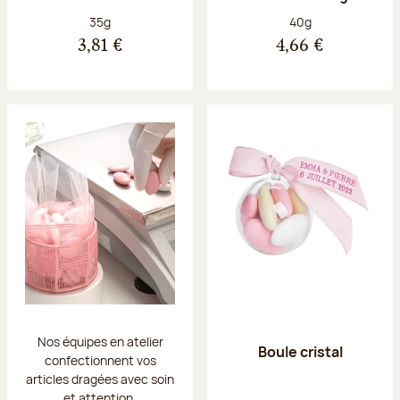
Poids net :
Poids net :
35g
40g
3,81 €
4,66 €
Nos équipes en atelier
Boule cristal
confectionnent vos
articles dragées avec soin
et attention.