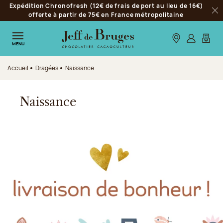
Expédition Chronofresh (12€ de frais de port au lieu de 16€)
Aller à la navigation
offerte à partir de 75€ en France métropolitaine
Fer
Aller au contenu principal
Aller au pied de page
Nos boutiques
S’identifie
Mon p
MENU
Accueil
Dragées
Naissance
Naissance