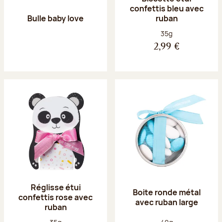
confettis bleu avec
Bulle baby love
ruban
Poids net :
35g
2,99 €
Réglisse étui
Boite ronde métal
confettis rose avec
avec ruban large
ruban
Poids net :
Poids net :