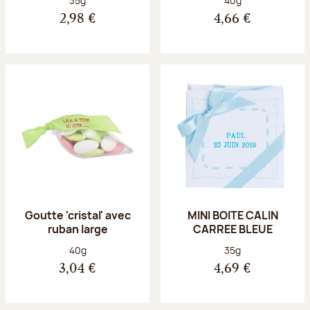
35g
40g
2,98 €
4,66 €
Goutte 'cristal' avec
MINI BOITE CALIN
ruban large
CARREE BLEUE
Poids net :
Poids net :
40g
35g
3,04 €
4,69 €