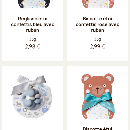
Réglisse étui
Biscotte étui
confettis bleu avec
confettis rose avec
ruban
ruban
Poids net :
Poids net :
35g
35g
2,98 €
2,99 €
Biscotte étui