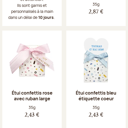
Poids net :
35g
Ils sont garnis et
personnalisés à la main
2,87 €
dans un délai de
10 jours
.
Étui confettis rose
Étui confettis bleu
avec ruban large
étiquette coeur
Poids net :
Poids net :
35g
35g
2,43 €
2,43 €