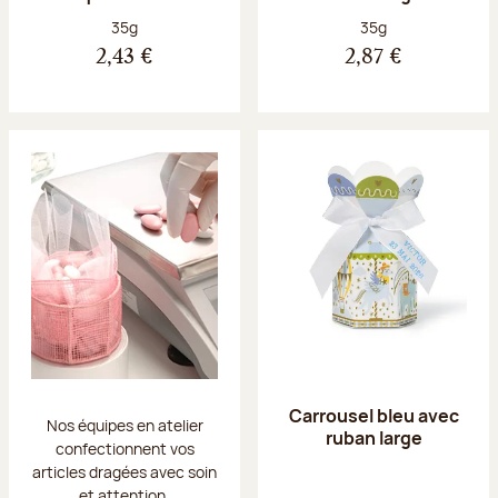
Poids net :
Poids net :
35g
35g
2,43 €
2,87 €
Carrousel bleu avec
Nos équipes en atelier
ruban large
confectionnent vos
articles dragées avec soin
et attention.