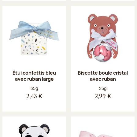
Étui confettis bleu
Biscotte boule cristal
avec ruban large
avec ruban
Poids net :
Poids net :
35g
25g
2,43 €
2,99 €