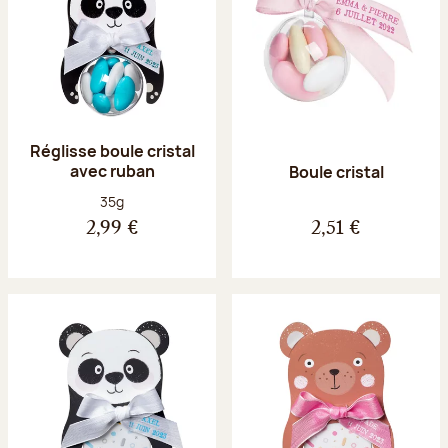
Réglisse boule cristal
avec ruban
Boule cristal
Poids net :
35g
2,99 €
2,51 €