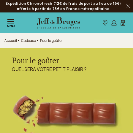
Expédition Chronofresh (12€ de frais de port au lieu de 16€)
Aller à la navigation
offerte à partir de 75€ en France métropolitaine
Fer
Aller au contenu principal
Aller au pied de page
Nos boutiques
S’identifie
Mon p
MENU
Accueil
Cadeaux
Pour le goûter
Pour le goûter
QUEL SERA VOTRE PETIT PLAISIR ?