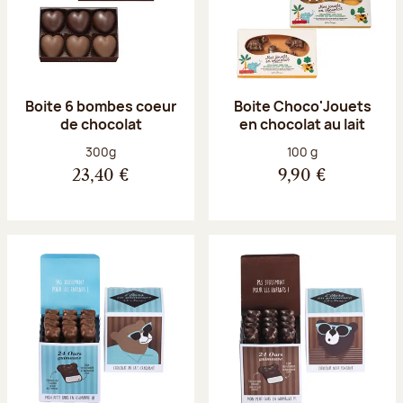
Boite 6 bombes coeur
Boite Choco'Jouets
de chocolat
en chocolat au lait
Poids net :
Poids net :
300g
100 g
23,40 €
9,90 €