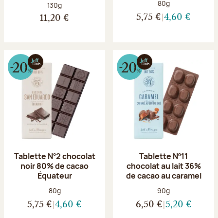
Poids net :
80g
Poids net :
130g
5,75 €
4,60 €
11,20 €
Tablette N°2 chocolat
Tablette Nº11
noir 80% de cacao
chocolat au lait 36%
Équateur
de cacao au caramel
Poids net :
Poids net :
80g
90g
5,75 €
4,60 €
6,50 €
5,20 €