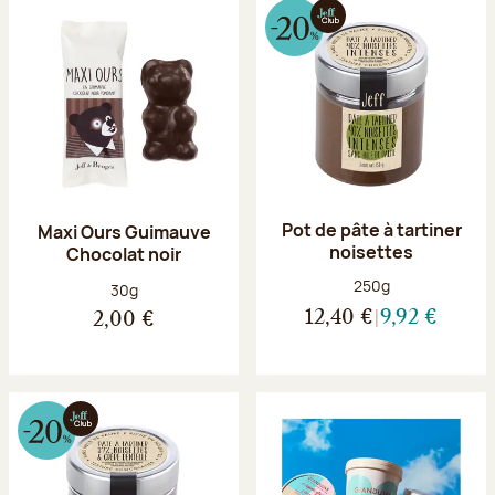
Pot de pâte à tartiner
Maxi Ours Guimauve
noisettes
Chocolat noir
Poids net :
250g
Poids net :
30g
12,40 €
9,92 €
2,00 €