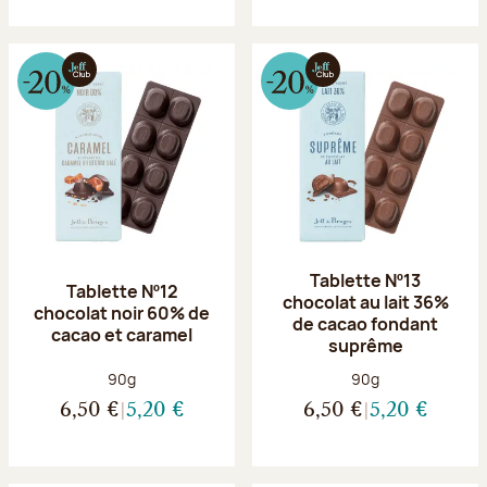
Tablette Nº13
Tablette Nº12
chocolat au lait 36%
chocolat noir 60% de
de cacao fondant
cacao et caramel
suprême
Poids net :
Poids net :
90g
90g
6,50 €
5,20 €
6,50 €
5,20 €