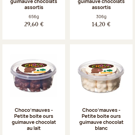
guimauve chocolats
guimauve chocolats
assortis
assortis
Poids net :
Poids net :
656g
306g
29,60 €
14,20 €
Choco’mauves -
Choco’mauves -
Petite boite ours
Petite boite ours
guimauve chocolat
guimauve chocolat
au lait
blanc