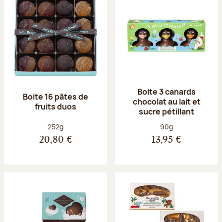
Boite 3 canards
Boite 16 pâtes de
chocolat au lait et
fruits duos
sucre pétillant
Poids net :
Poids net :
252g
90g
20,80 €
13,95 €