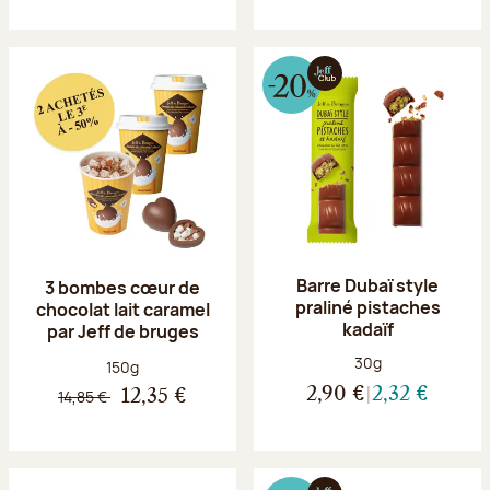
Barre Dubaï style
3 bombes cœur de
praliné pistaches
chocolat lait caramel
kadaïf
par Jeff de bruges
Poids net :
30g
Poids net :
150g
2,90 €
2,32 €
14,85 €
12,35 €