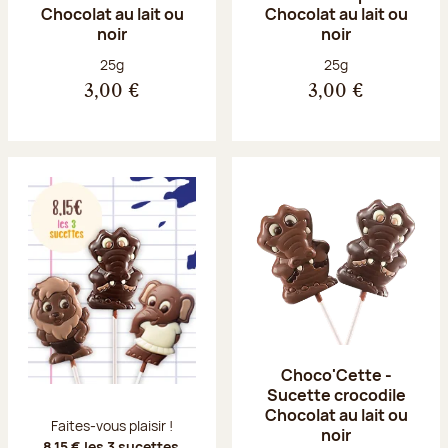
Chocolat au lait ou
Chocolat au lait ou
noir
noir
Poids net :
Poids net :
25g
25g
3,00 €
3,00 €
Choco'Cette -
Sucette crocodile
Chocolat au lait ou
Faites-vous plaisir !
noir
8,15 € les 3 sucettes