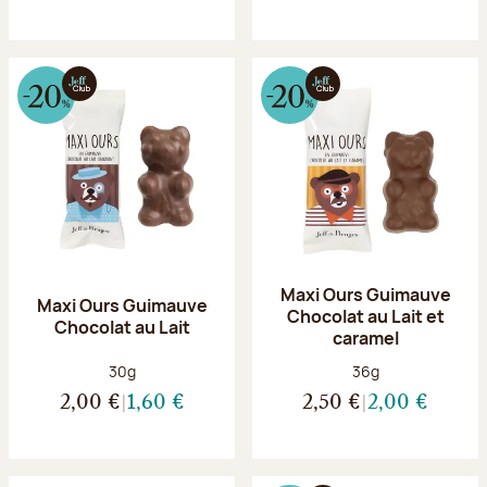
Maxi Ours Guimauve
Maxi Ours Guimauve
Chocolat au Lait et
Chocolat au Lait
caramel
Poids net :
Poids net :
30g
36g
2,00 €
1,60 €
2,50 €
2,00 €