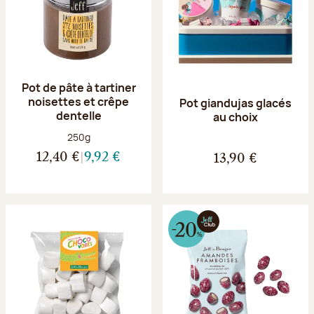
Pot de pâte à tartiner
noisettes et crêpe
Pot giandujas glacés
dentelle
au choix
Poids net :
250g
12,40 €
9,92 €
13,90 €