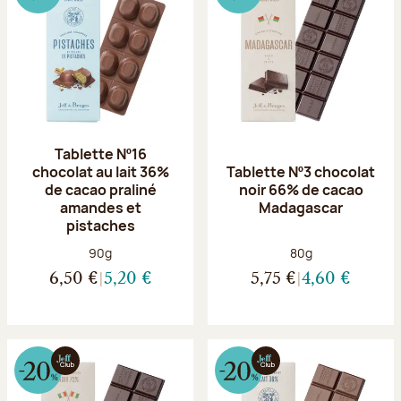
Tablette Nº16
chocolat au lait 36%
Tablette Nº3 chocolat
de cacao praliné
noir 66% de cacao
amandes et
Madagascar
pistaches
Poids net :
Poids net :
90g
80g
6,50 €
5,20 €
5,75 €
4,60 €