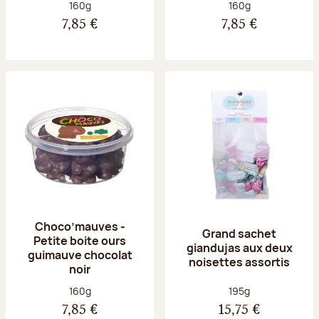
Poids net :
Poids net :
160g
160g
7,85 €
7,85 €
Choco’mauves -
Grand sachet
Petite boite ours
giandujas aux deux
guimauve chocolat
noisettes assortis
noir
Poids net :
Poids net :
160g
195g
7,85 €
15,75 €