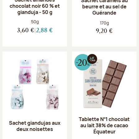
Sachet caramels au
chocolat noir 60 % et
beurre et au sel de
gianduja - 50 g
Guérande
Poids net :
50g
Poids net :
170g
3,60 €
2,88 €
9,20 €
Tablette N°1 chocolat
Sachet giandujas aux
au lait 38% de cacao
deux noisettes
Équateur