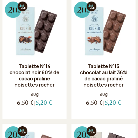
Tablette Nº14
Tablette Nº15
chocolat noir 60% de
chocolat au lait 36%
cacao praliné
de cacao praliné
noisettes rocher
noisettes rocher
Poids net :
Poids net :
90g
90g
6,50 €
5,20 €
6,50 €
5,20 €