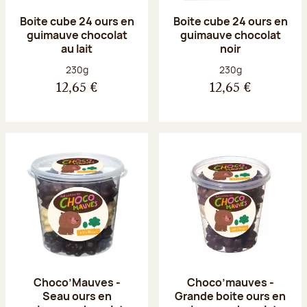
Boite cube 24 ours en
Boite cube 24 ours en
guimauve chocolat
guimauve chocolat
au lait
noir
Poids net :
Poids net :
230g
230g
12,65 €
12,65 €
Choco’Mauves -
Choco’mauves -
Seau ours en
Grande boite ours en