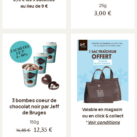
Poids net :
25g
au lieu de 9 €
3,00 €
Offr
3 bombes coeur de
chocolat noir par Jeff
Valable en magasin
de Bruges
ou en click & collect
Poids net :
150g
*
Voir conditions
14,85 €
12,35 €