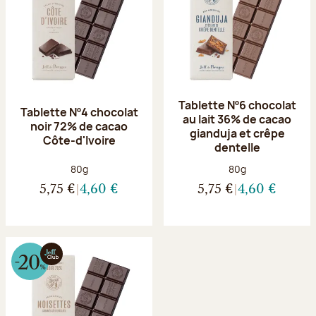
Tablette Nº6 chocolat
Tablette Nº4 chocolat
au lait 36% de cacao
noir 72% de cacao
gianduja et crêpe
Côte-d'Ivoire
dentelle
Poids net :
Poids net :
80g
80g
5,75 €
4,60 €
5,75 €
4,60 €