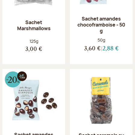
Sachet amandes
Sachet
chocoframboise - 50
Marshmallows
g
Poids net :
50g
Poids net :
125g
3,60 €
2,88 €
3,00 €
Sachet amandes