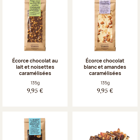
Écorce chocolat au
Écorce chocolat
lait et noisettes
blanc et amandes
caramélisées
caramélisées
Poids net :
Poids net :
135g
135g
9,95 €
9,95 €