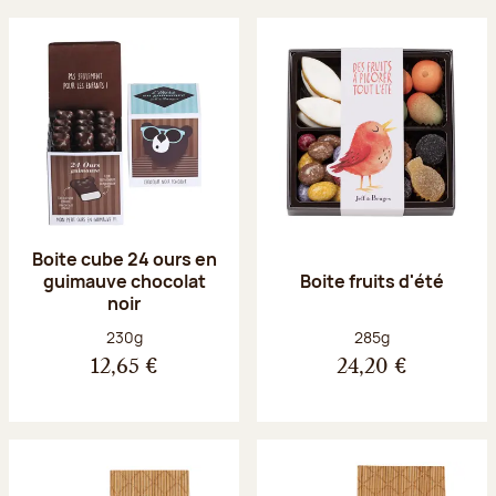
Boite cube 24 ours en
guimauve chocolat
Boite fruits d'été
noir
Poids net :
Poids net :
230g
285g
12,65 €
24,20 €