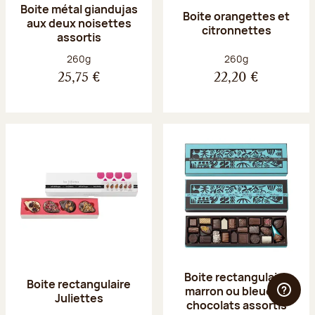
Boite métal giandujas
Boite orangettes et
aux deux noisettes
citronnettes
assortis
Poids net :
Poids net :
260g
260g
25,75 €
22,20 €
Boite rectangulaire
Boite rectangulaire
marron ou bleue 23
Juliettes
chocolats assortis