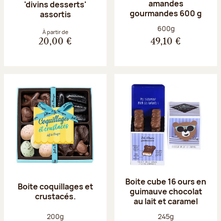
amandes
'divins desserts'
gourmandes 600 g
assortis
Poids net :
600g
À partir de
20,00 €
49,10 €
Boite cube 16 ours en
Boite coquillages et
guimauve chocolat
crustacés.
au lait et caramel
Poids net :
Poids net :
200g
245g