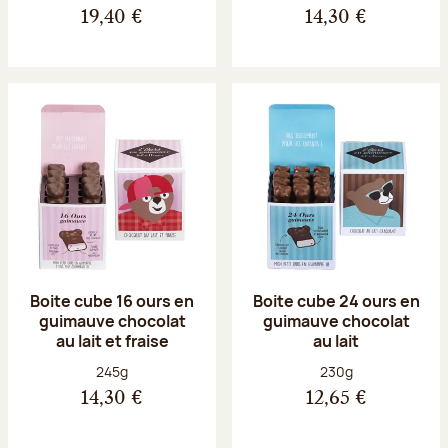
19,40 €
14,30 €
Boite cube 16 ours en
Boite cube 24 ours en
guimauve chocolat
guimauve chocolat
au lait et fraise
au lait
Poids net :
Poids net :
245g
230g
14,30 €
12,65 €