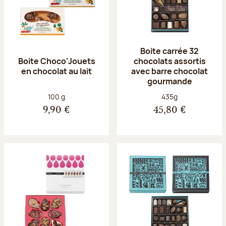
Boite carrée 32
Boite Choco'Jouets
chocolats assortis
en chocolat au lait
avec barre chocolat
gourmande
Poids net :
Poids net :
100 g
435g
9,90 €
45,80 €