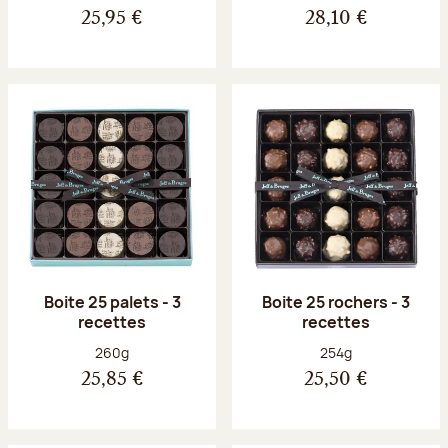
25,95 €
28,10 €
Boite 25 palets - 3
Boite 25 rochers - 3
recettes
recettes
Poids net :
Poids net :
260g
254g
25,85 €
25,50 €