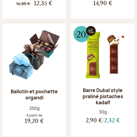
14,85 €
12,35 €
14,90 €
Barre Dubaï style
Ballotin et pochette
praliné pistaches
organdi
kadaïf
Poids net :
250g
Poids net :
30g
À partir de
2,90 €
2,32 €
19,20 €