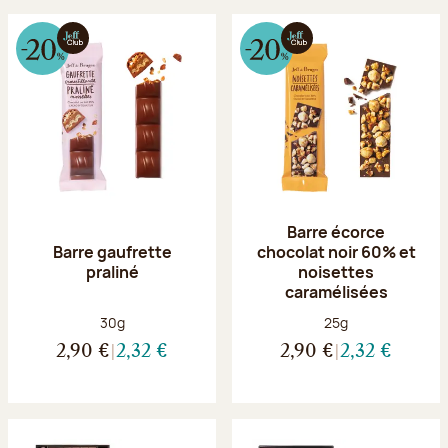
Barre écorce
Barre gaufrette
chocolat noir 60% et
praliné
noisettes
caramélisées
Poids net :
Poids net :
30g
25g
2,90 €
2,32 €
2,90 €
2,32 €