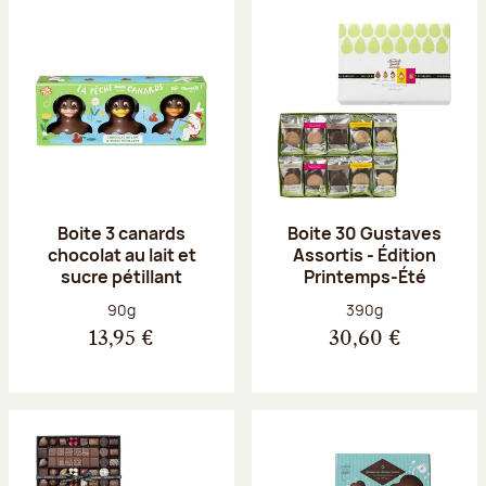
Boite 3 canards
Boite 30 Gustaves
chocolat au lait et
Assortis - Édition
sucre pétillant
Printemps-Été
Poids net :
Poids net :
90g
390g
13,95 €
30,60 €