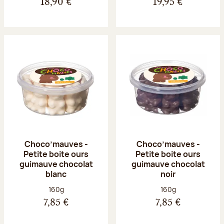
18,90 €
19,95 €
Choco’mauves -
Choco’mauves -
Petite boite ours
Petite boite ours
guimauve chocolat
guimauve chocolat
blanc
noir
Poids net :
Poids net :
160g
160g
7,85 €
7,85 €