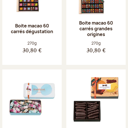
Boite macao 60
Boite macao 60
carrés grandes
carrés dégustation
origines
Poids net :
Poids net :
270g
270g
30,80 €
30,80 €