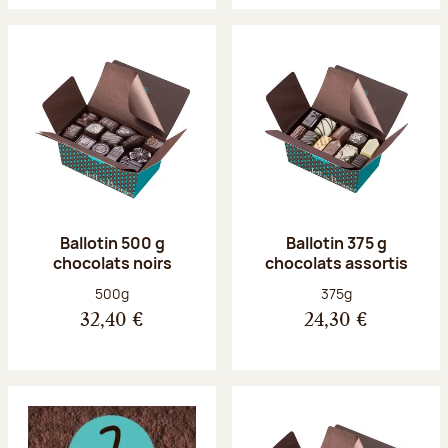
Ballotin 500 g
Ballotin 375 g
chocolats noirs
chocolats assortis
Poids net :
Poids net :
500g
375g
32,40 €
24,30 €