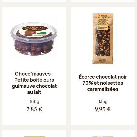
Choco’mauves -
Écorce chocolat noir
Petite boite ours
70% et noisettes
guimauve chocolat
caramélisées
au lait
Poids net :
Poids net :
160g
135g
7,85 €
9,95 €