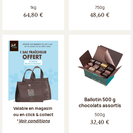
Poids net :
Poids net :
1kg
750g
64,80 €
48,60 €
Offre Jeff Club du 20 juillet au 23 aoû
Ballotin 500 g
chocolats assortis
Valable en magasin
Poids net :
500g
ou en click & collect
*
Voir conditions
32,40 €