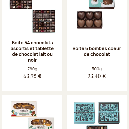
Boite 54 chocolats
assortis et tablette
Boite 6 bombes coeur
de chocolat lait ou
de chocolat
noir
Poids net :
Poids net :
760g
300g
63,95 €
23,40 €