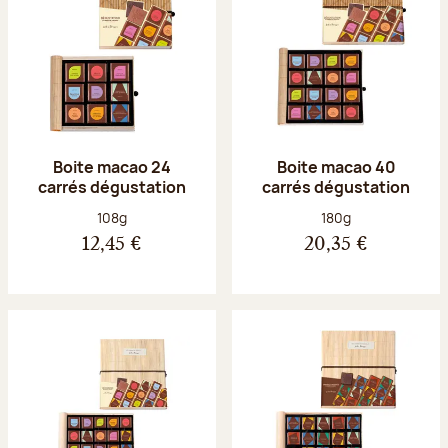
Boite macao 24
Boite macao 40
carrés dégustation
carrés dégustation
Poids net :
Poids net :
108g
180g
12,45 €
20,35 €