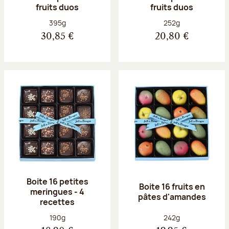
fruits duos
fruits duos
Poids net :
Poids net :
395g
252g
30,85 €
20,80 €
Boite 16 petites
Boite 16 fruits en
meringues - 4
pâtes d'amandes
recettes
Poids net :
Poids net :
190g
242g