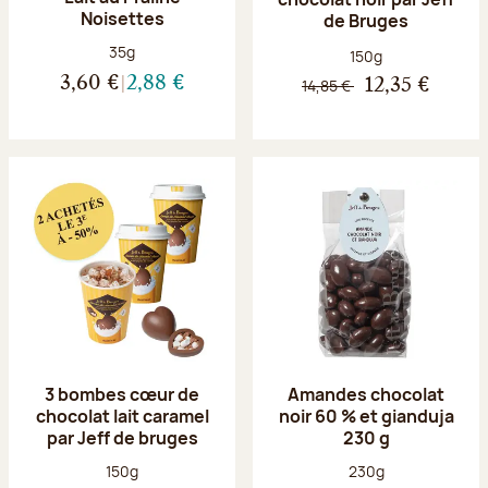
Noisettes
de Bruges
Poids net :
35g
Poids net :
150g
3,60 €
2,88 €
14,85 €
12,35 €
3 bombes cœur de
Amandes chocolat
chocolat lait caramel
noir 60 % et gianduja
par Jeff de bruges
230 g
Poids net :
Poids net :
150g
230g