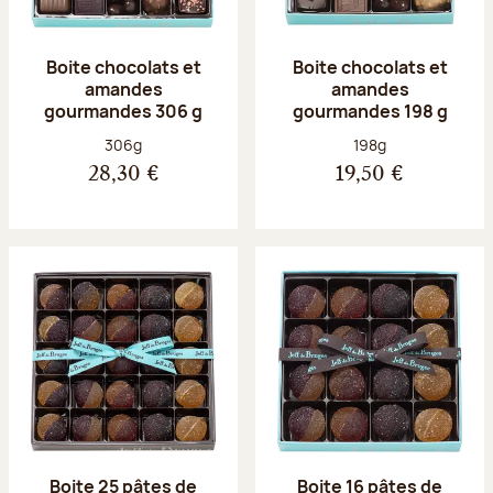
Boite chocolats et
Boite chocolats et
amandes
amandes
gourmandes 306 g
gourmandes 198 g
Poids net :
Poids net :
306g
198g
28,30 €
19,50 €
Boite 25 pâtes de
Boite 16 pâtes de