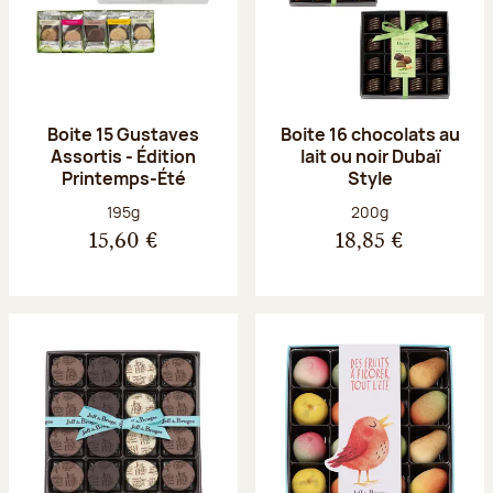
Boite 15 Gustaves
Boite 16 chocolats au
Assortis - Édition
lait ou noir Dubaï
Printemps-Été
Style
Poids net :
Poids net :
195g
200g
15,60 €
18,85 €