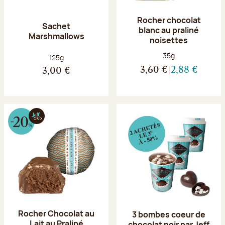
Rocher chocolat
Sachet
blanc au praliné
Marshmallows
noisettes
Poids net :
35g
Poids net :
125g
3,60 €
2,88 €
3,00 €
Rocher Chocolat au
3 bombes coeur de
Lait au Praliné
chocolat noir par Jeff