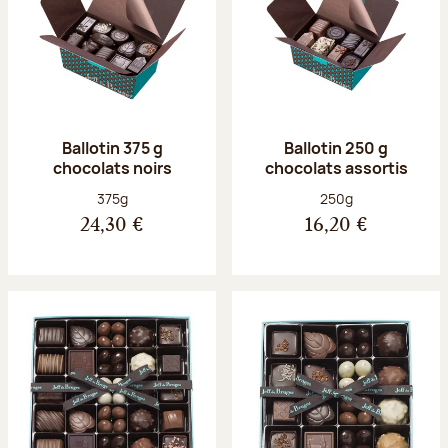
Ballotin 375 g
Ballotin 250 g
chocolats noirs
chocolats assortis
Poids net :
Poids net :
375g
250g
24,30 €
16,20 €