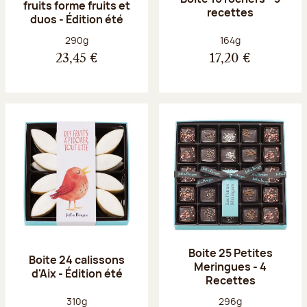
fruits forme fruits et
recettes
duos - Édition été
Poids net :
Poids net :
290g
164g
23,45 €
17,20 €
Boite 25 Petites
Boite 24 calissons
Meringues - 4
d'Aix - Édition été
Recettes
Poids net :
Poids net :
310g
296g