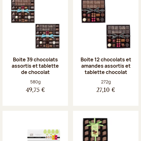
Boite 39 chocolats
Boite 12 chocolats et
assortis et tablette
amandes assortis et
de chocolat
tablette chocolat
Poids net :
Poids net :
580g
272g
49,75 €
27,10 €