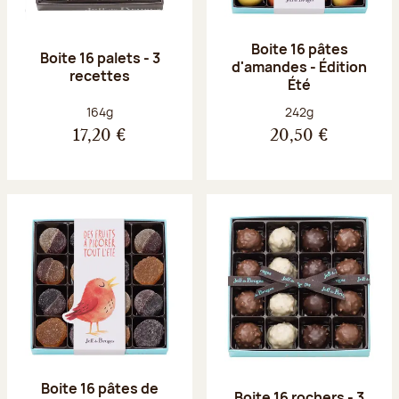
Boite 16 pâtes
Boite 16 palets - 3
d'amandes - Édition
recettes
Été
Poids net :
Poids net :
164g
242g
17,20 €
20,50 €
Boite 16 pâtes de
Boite 16 rochers - 3