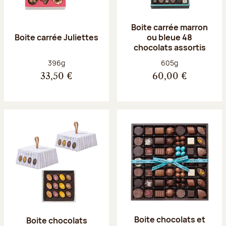
Boite carrée marron
Boite carrée Juliettes
ou bleue 48
chocolats assortis
Poids net :
Poids net :
396g
605g
33,50 €
60,00 €
Boite chocolats et
Boite chocolats