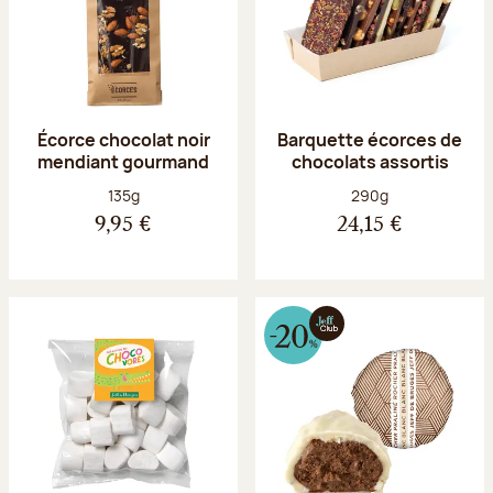
Écorce chocolat noir
Barquette écorces de
mendiant gourmand
chocolats assortis
Poids net :
Poids net :
135g
290g
9,95 €
24,15 €