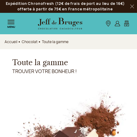
Expédition Chronofresh (12€ de frais de port au lieu de 16€)
Aller à la navigation
offerte à partir de 75€ en France métropolitaine
Fer
Aller au contenu principal
Aller au pied de page
Nos boutiques
S’identifie
Mon p
MENU
Accueil
Chocolat
Toute la gamme
Toute la gamme
TROUVER VOTRE BONHEUR !