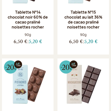
Tablette Nº14
Tablette Nº15
chocolat noir 60% de
chocolat au lait 36%
cacao praliné
de cacao praliné
noisettes rocher
noisettes rocher
Poids net :
Poids net :
90g
90g
6,50 €
5,20 €
6,50 €
5,20 €