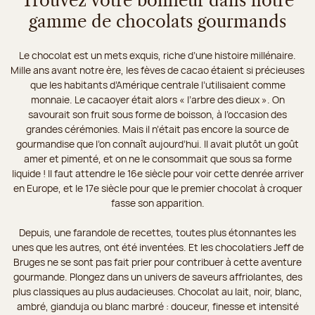
Trouvez votre bonheur dans notre
gamme de chocolats gourmands
Le chocolat est un mets exquis, riche d’une histoire millénaire.
Mille ans avant notre ère, les fèves de cacao étaient si précieuses
que les habitants d’Amérique centrale l’utilisaient comme
monnaie. Le cacaoyer était alors « l’arbre des dieux ». On
savourait son fruit sous forme de boisson, à l’occasion des
grandes cérémonies. Mais il n’était pas encore la source de
gourmandise que l’on connaît aujourd’hui. Il avait plutôt un goût
amer et pimenté, et on ne le consommait que sous sa forme
liquide ! Il faut attendre le 16e siècle pour voir cette denrée arriver
en Europe, et le 17e siècle pour que le premier chocolat à croquer
fasse son apparition.
Depuis, une farandole de recettes, toutes plus étonnantes les
unes que les autres, ont été inventées. Et les chocolatiers Jeff de
Bruges ne se sont pas fait prier pour contribuer à cette aventure
gourmande. Plongez dans un univers de saveurs affriolantes, des
plus classiques au plus audacieuses. Chocolat au lait, noir, blanc,
ambré, gianduja ou blanc marbré : douceur, finesse et intensité