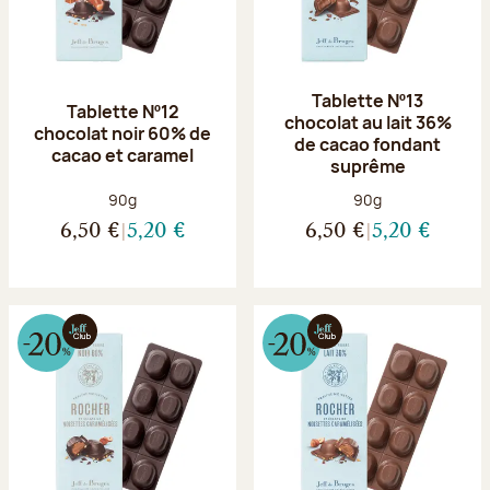
Tablette Nº13
Tablette Nº12
chocolat au lait 36%
chocolat noir 60% de
de cacao fondant
cacao et caramel
suprême
Poids net :
Poids net :
90g
90g
6,50 €
5,20 €
6,50 €
5,20 €