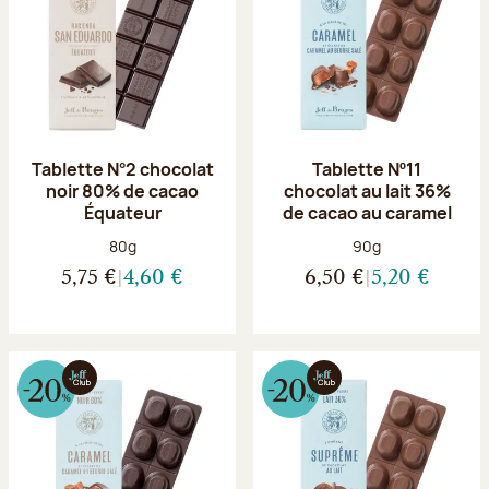
Tablette N°2 chocolat
Tablette Nº11
noir 80% de cacao
chocolat au lait 36%
Équateur
de cacao au caramel
Poids net :
Poids net :
80g
90g
5,75 €
4,60 €
6,50 €
5,20 €