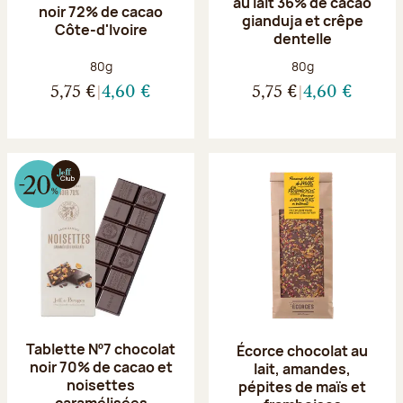
au lait 36% de cacao
noir 72% de cacao
gianduja et crêpe
Côte-d'Ivoire
dentelle
Poids net :
Poids net :
80g
80g
5,75 €
4,60 €
5,75 €
4,60 €
Tablette Nº7 chocolat
Écorce chocolat au
noir 70% de cacao et
lait, amandes,
noisettes
pépites de maïs et
caramélisées