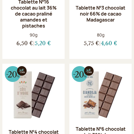
Tablette Nº16
chocolat au lait 36%
Tablette Nº3 chocolat
de cacao praliné
noir 66% de cacao
amandes et
Madagascar
pistaches
Poids net :
Poids net :
90g
80g
6,50 €
5,20 €
5,75 €
4,60 €
Tablette Nº6 chocolat
Tablette Nº4 chocolat