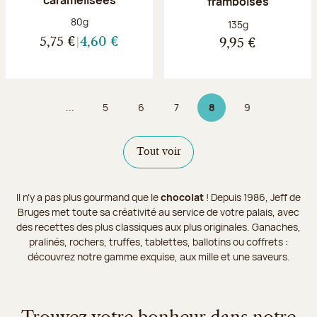
framboises
Poids net :
80g
Poids net :
135g
5,75 €
4,60 €
9,95 €
...
5
6
7
8
9
Page
Page
Page
Page 8 sur 9
Page
Tout voir
Il n’y a pas plus gourmand que le
chocolat
! Depuis 1986, Jeff de
Bruges met toute sa créativité au service de votre palais, avec
des recettes des plus classiques aux plus originales. Ganaches,
pralinés, rochers, truffes, tablettes, ballotins ou coffrets :
découvrez notre gamme exquise, aux mille et une saveurs.