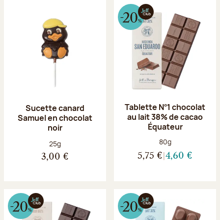
Tablette N°1 chocolat
Sucette canard
au lait 38% de cacao
Samuel en chocolat
Équateur
noir
Poids net :
80g
Poids net :
25g
5,75 €
4,60 €
3,00 €