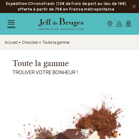
Expédition Chronofresh (12€ de frais de port au lieu de 16€)
Aller à la navigation
offerte à partir de 75€ en France métropolitaine
Fer
Aller au contenu principal
Aller au pied de page
Nos boutiques
S’identifie
Mon p
MENU
Accueil
Chocolat
Toute la gamme
Toute la gamme
TROUVER VOTRE BONHEUR !