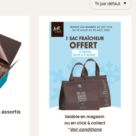
Tri par défaut
Offre Je
s assortis
Valable en magasin
ou en click & collect
*
Voir conditions