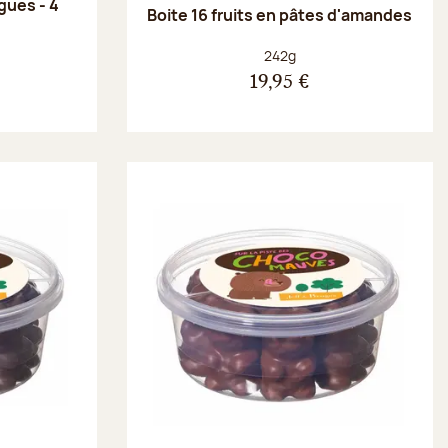
gues - 4
Boite 16 fruits en pâtes d'amandes
Poids net :
242g
19,95 €