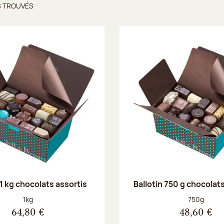
S TROUVÉS
ts trouvés
 1 kg chocolats assortis
Ballotin 750 g chocolat
Poids net :
Poids net :
1kg
750g
64,80 €
48,60 €