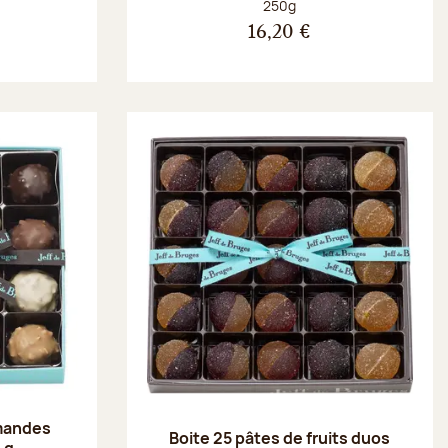
Poids net :
250g
16,20 €
amandes
Boite 25 pâtes de fruits duos
 g