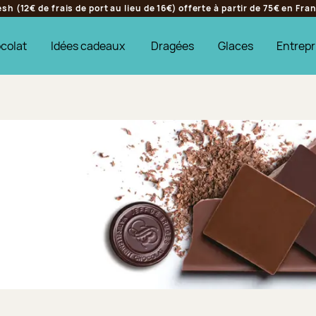
h (12€ de frais de port au lieu de 16€) offerte à partir de 75€ en Fr
colat
Idées cadeaux
Dragées
Glaces
Entrepr