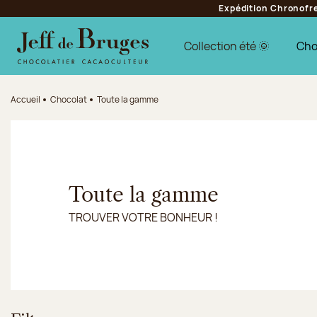
Expédition Chronofres
Aller à la navigation
Aller au contenu principal
Aller au pied de page
Collection été 🌞
Cho
Accueil
Chocolat
Toute la gamme
Toute la gamme
TROUVER VOTRE BONHEUR !