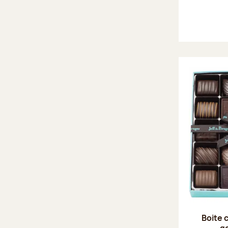
Boite 
g