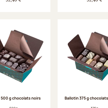
32,40 €
32,40 €
n 500 g chocolats noirs
Ballotin 375 g chocolat
Poids net :
Poids net :