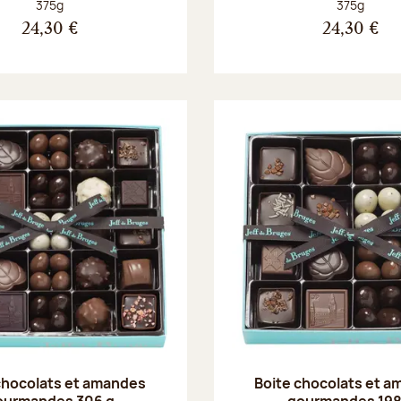
Poids net :
Poids net :
375g
375g
24,30 €
24,30 €
chocolats et amandes
Boite chocolats et 
ourmandes 306 g
gourmandes 198