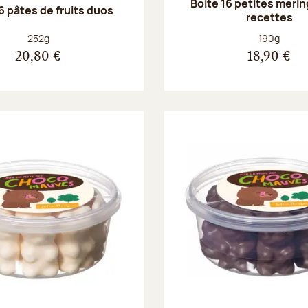
Boite 16 petites merin
6 pâtes de fruits duos
recettes
Poids net :
Poids net :
252g
190g
20,80 €
18,90 €