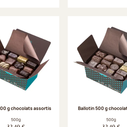
500 g chocolats assortis
Ballotin 500 g chocolat
Poids net :
Poids net :
500g
500g