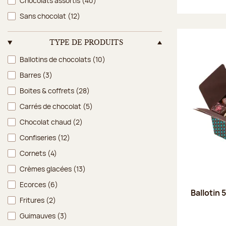
Chocolats assortis
(40)
Sans chocolat
(12)
TYPE DE PRODUITS
Type de produits
Ballotins de chocolats
(10)
Barres
(3)
Boites & coffrets
(28)
Carrés de chocolat
(5)
Chocolat chaud
(2)
Confiseries
(12)
Cornets
(4)
Crèmes glacées
(13)
Ecorces
(6)
Ballotin 
Fritures
(2)
Guimauves
(3)