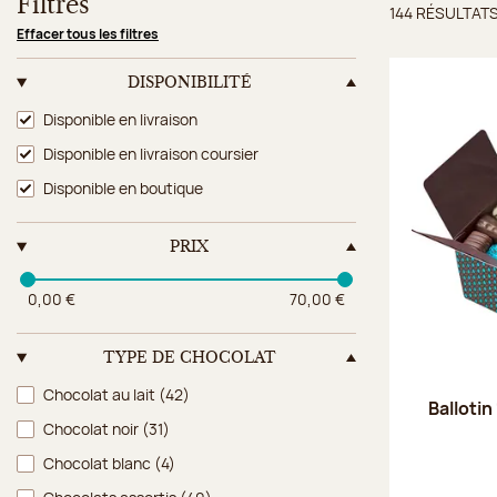
Filtres
144 RÉSULTAT
Résulta
Effacer tous les filtres
DISPONIBILITÉ
Disponibilité
Disponible en livraison
Disponible en livraison coursier
Disponible en boutique
PRIX
0,00 €
70,00 €
TYPE DE CHOCOLAT
Type de chocolat
Chocolat au lait
(42)
Ballotin
Chocolat noir
(31)
Chocolat blanc
(4)