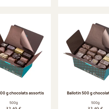
500 g chocolats assortis
Ballotin 500 g chocolat
Poids net :
Poids net :
500g
500g