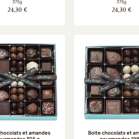
Poids net :
Poids net :
375g
375g
24,30 €
24,30 €
chocolats et amandes
Boite chocolats et 
ourmandes 306 g
gourmandes 198