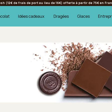
h (12€ de frais de port au lieu de 16€) offerte à partir de 75€ en Fr
colat
Idées cadeaux
Dragées
Glaces
Entrepr