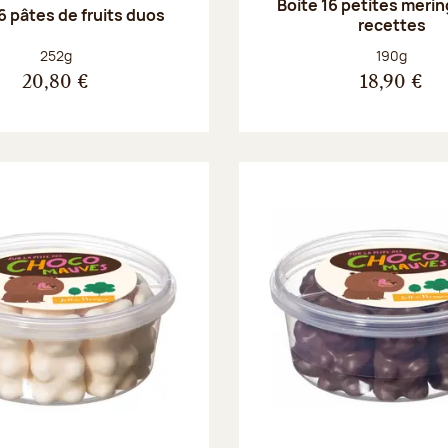
Boite 16 petites merin
6 pâtes de fruits duos
recettes
Poids net :
Poids net :
252g
190g
20,80 €
18,90 €