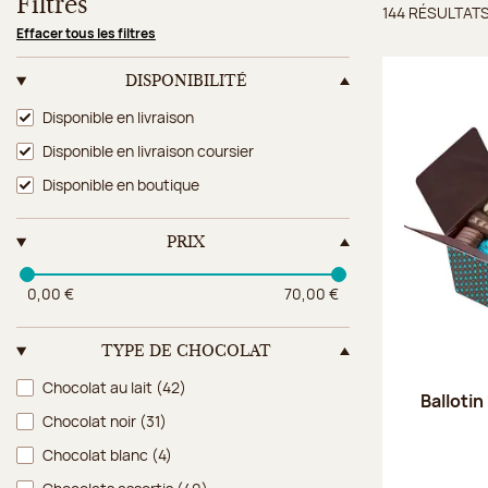
Filtres
144 RÉSULTAT
Résulta
Effacer tous les filtres
DISPONIBILITÉ
Disponibilité
Disponible en livraison
Disponible en livraison coursier
Disponible en boutique
PRIX
0,00 €
70,00 €
TYPE DE CHOCOLAT
Type de chocolat
Chocolat au lait
(42)
Ballotin
Chocolat noir
(31)
Chocolat blanc
(4)