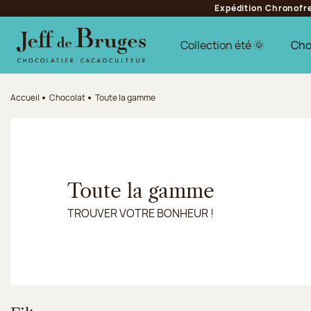
Expédition Chronofres
Aller à la navigation
Aller au contenu principal
Aller au pied de page
Collection été 🌞
Cho
Accueil
Chocolat
Toute la gamme
Toute la gamme
TROUVER VOTRE BONHEUR !