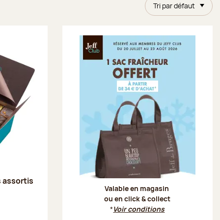
Tri par défaut
Offre Je
s assortis
Valable en magasin
ou en click & collect
*
Voir conditions