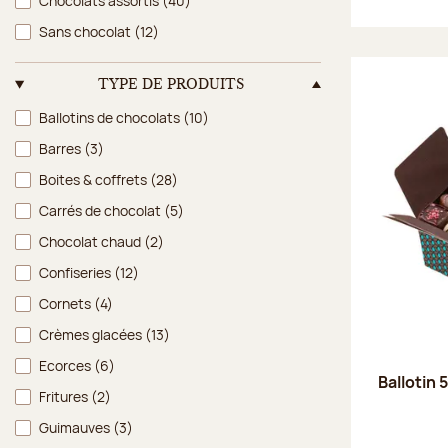
Chocolats assortis
(40)
Sans chocolat
(12)
TYPE DE PRODUITS
Type de produits
Ballotins de chocolats
(10)
Barres
(3)
Boites & coffrets
(28)
Carrés de chocolat
(5)
Chocolat chaud
(2)
Confiseries
(12)
Cornets
(4)
Crèmes glacées
(13)
Ecorces
(6)
Ballotin 
Fritures
(2)
Guimauves
(3)