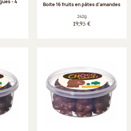
gues - 4
Boite 16 fruits en pâtes d'amandes
Poids net :
242g
19,95 €