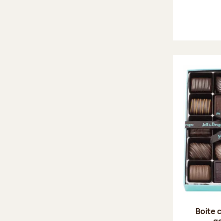
Boite 
g