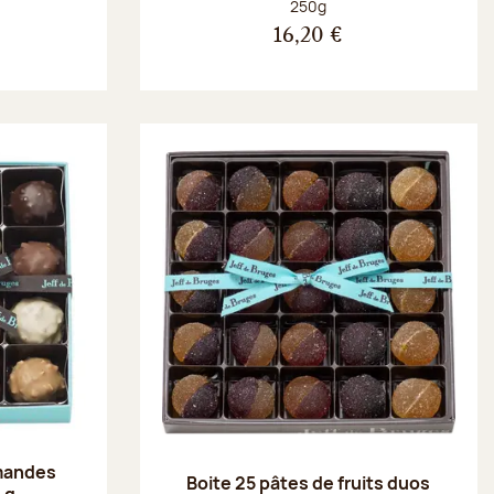
Poids net :
250g
16,20 €
amandes
Boite 25 pâtes de fruits duos
 g