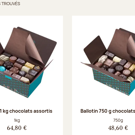
S TROUVÉS
ts trouvés
 1 kg chocolats assortis
Ballotin 750 g chocolat
Poids net :
Poids net :
1kg
750g
64,80 €
48,60 €