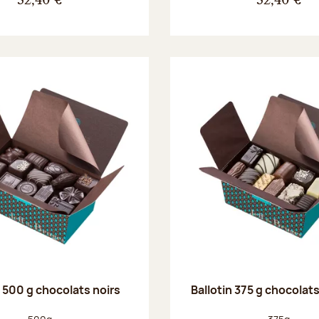
32,40 €
32,40 €
n 500 g chocolats noirs
Ballotin 375 g chocolat
Poids net :
Poids net :