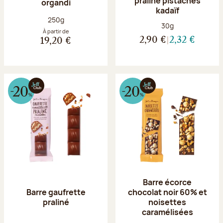
praliné pistaches
organdi
kadaïf
Poids net :
250g
Poids net :
30g
À partir de
2,90 €
2,32 €
19,20 €
Barre écorce
Barre gaufrette
chocolat noir 60% et
praliné
noisettes
caramélisées