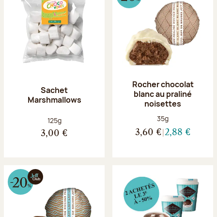
Rocher chocolat
Sachet
blanc au praliné
Marshmallows
noisettes
Poids net :
35g
Poids net :
125g
3,60 €
2,88 €
3,00 €