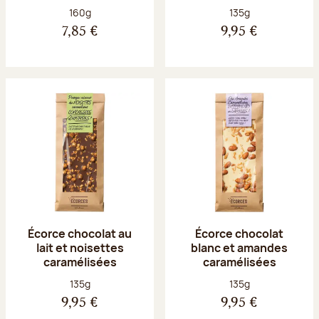
Poids net :
Poids net :
160g
135g
7,85 €
9,95 €
Écorce chocolat au
Écorce chocolat
lait et noisettes
blanc et amandes
caramélisées
caramélisées
Poids net :
Poids net :
135g
135g
9,95 €
9,95 €