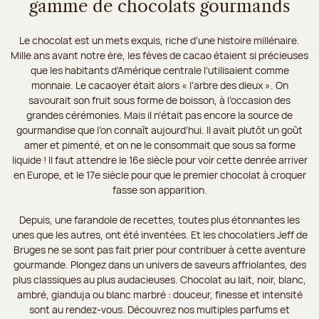
gamme de chocolats gourmands
Le chocolat est un mets exquis, riche d’une histoire millénaire.
Mille ans avant notre ère, les fèves de cacao étaient si précieuses
que les habitants d’Amérique centrale l’utilisaient comme
monnaie. Le cacaoyer était alors « l’arbre des dieux ». On
savourait son fruit sous forme de boisson, à l’occasion des
grandes cérémonies. Mais il n’était pas encore la source de
gourmandise que l’on connaît aujourd’hui. Il avait plutôt un goût
amer et pimenté, et on ne le consommait que sous sa forme
liquide ! Il faut attendre le 16e siècle pour voir cette denrée arriver
en Europe, et le 17e siècle pour que le premier chocolat à croquer
fasse son apparition.
Depuis, une farandole de recettes, toutes plus étonnantes les
unes que les autres, ont été inventées. Et les chocolatiers Jeff de
Bruges ne se sont pas fait prier pour contribuer à cette aventure
gourmande. Plongez dans un univers de saveurs affriolantes, des
plus classiques au plus audacieuses. Chocolat au lait, noir, blanc,
ambré, gianduja ou blanc marbré : douceur, finesse et intensité
sont au rendez-vous. Découvrez nos multiples parfums et