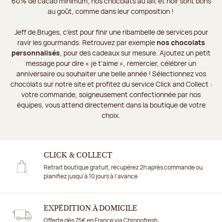
60% de cacao minimum, nos chocolats au lait et noir sont bons
au goût, comme dans leur composition !
Jeff de Bruges, c’est pour finir une ribambelle de services pour
ravir les gourmands. Retrouvez par exemple
nos chocolats
personnalisés
, pour des cadeaux sur mesure. Ajoutez un petit
message pour dire « je t’aime », remercier, célébrer un
anniversaire ou souhaiter une belle année ! Sélectionnez vos
chocolats sur notre site et profitez du service Click and Collect :
votre commande, soigneusement confectionnée par nos
équipes, vous attend directement dans la boutique de votre
choix.
CLICK & COLLECT
Retrait boutique gratuit, récupérez 2h après commande ou
planifiez jusqu'à 10 jours à l'avance
EXPÉDITION À DOMICILE
Offerte dès 75€ en France via Chronofresh