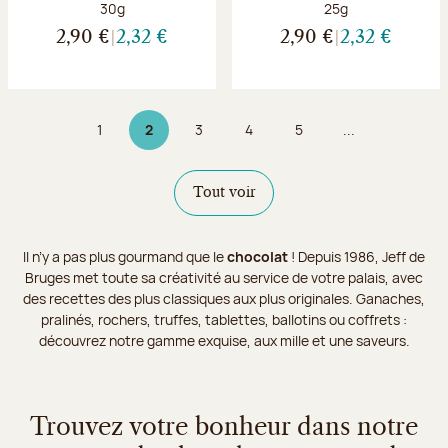
Poids net :
Poids net :
30g
25g
2,90 €
2,32 €
2,90 €
2,32 €
1
2
3
4
5
...
Page
Page 2 sur 9
Page
Page
Page
Tout voir
Il n’y a pas plus gourmand que le
chocolat
! Depuis 1986, Jeff de
Bruges met toute sa créativité au service de votre palais, avec
des recettes des plus classiques aux plus originales. Ganaches,
pralinés, rochers, truffes, tablettes, ballotins ou coffrets :
découvrez notre gamme exquise, aux mille et une saveurs.
Trouvez votre bonheur dans notre