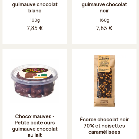
guimauve chocolat
guimauve chocolat
blanc
noir
Poids net :
Poids net :
160g
160g
7,85 €
7,85 €
Choco’mauves -
Écorce chocolat noir
Petite boite ours
70% et noisettes
guimauve chocolat
caramélisées
au lait