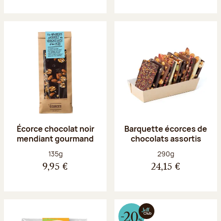
Écorce chocolat noir
Barquette écorces de
mendiant gourmand
chocolats assortis
Poids net :
Poids net :
135g
290g
9,95 €
24,15 €