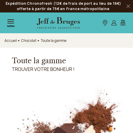
Expédition Chronofresh (12€ de frais de port au lieu de 16€)
Aller à la navigation
offerte à partir de 75€ en France métropolitaine
Fer
Aller au contenu principal
Aller au pied de page
Nos boutiques
S’identifie
Mon p
MENU
Accueil
Chocolat
Toute la gamme
Toute la gamme
TROUVER VOTRE BONHEUR !