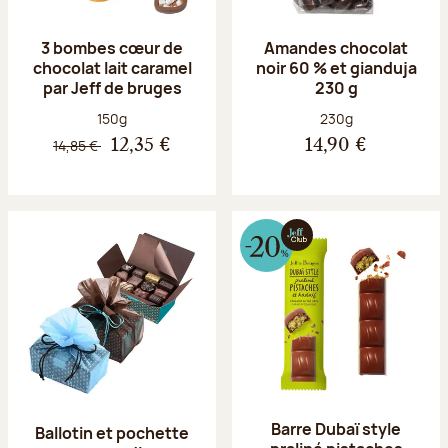
3 bombes cœur de
Amandes chocolat
chocolat lait caramel
noir 60 % et gianduja
par Jeff de bruges
230 g
Poids net :
Poids net :
150g
230g
14,85 €
12,35 €
14,90 €
Barre Dubaï style
Ballotin et pochette