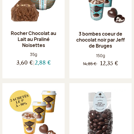
Rocher Chocolat au
3 bombes coeur de
Lait au Praliné
chocolat noir par Jeff
Noisettes
de Bruges
Poids net :
35g
Poids net :
150g
3,60 €
2,88 €
14,85 €
12,35 €