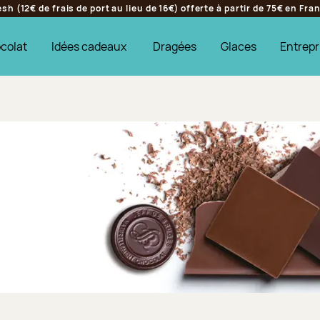
h (12€ de frais de port au lieu de 16€) offerte à partir de 75€ en Fr
colat
Idées cadeaux
Dragées
Glaces
Entrepr