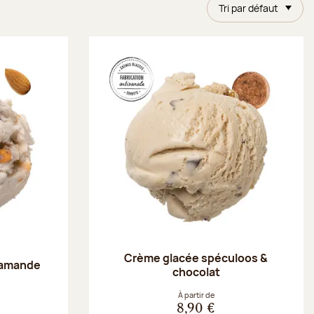
Tri par défaut
Crème glacée spéculoos &
 amande
chocolat
À partir de
8,90 €