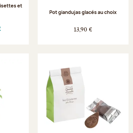
oisettes et
e
Pot giandujas glacés au choix
€
13,90 €