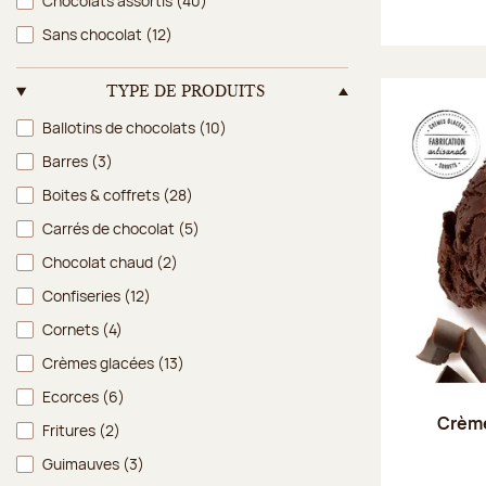
Chocolats assortis
(40)
Sans chocolat
(12)
TYPE DE PRODUITS
Type de produits
Ballotins de chocolats
(10)
Barres
(3)
Boites & coffrets
(28)
Carrés de chocolat
(5)
Chocolat chaud
(2)
Confiseries
(12)
Cornets
(4)
Crèmes glacées
(13)
Ecorces
(6)
Crème
Fritures
(2)
Guimauves
(3)