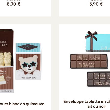
8,90 €
8,90 €
Enveloppe tablette en c
ours blanc en guimauve
lait ou noir