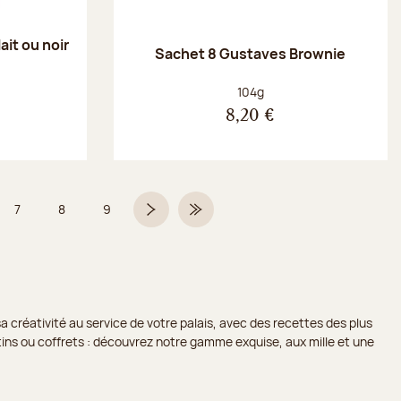
ait ou noir
Sachet 8 Gustaves Brownie
Poids net :
104g
8,20 €
7
8
9
 6 sur 9
Page
Page
Page
Page suivante
Dernière page
a créativité au service de votre palais, avec des recettes des plus
lotins ou coffrets : découvrez notre gamme exquise, aux mille et une