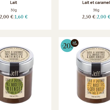
Lait
Lait et carame
Poids net :
Poids net :
30g
36g
2,00 €
1,60 €
2,50 €
2,00 