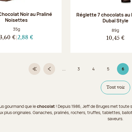
hocolat Noir au Praliné
Réglette 7 chocolats au l
Noisettes
Dubaï Style
Poids net :
35g
Poids net :
89g
3,60 €
2,88 €
10,45 €
...
3
4
5
6
Première page
Page précédente
Page
Page
Page
Page
Tout voir
 plus gourmand que le
chocolat
! Depuis 1986, Jeff de Bruges met toute s
x plus originales. Ganaches, pralinés, rochers, truffes, tablettes, bal
saveurs.