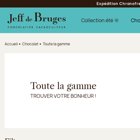
Expédition Chronofres
Aller à la navigation
Aller au contenu principal
Aller au pied de page
Collection été 🌞
Cho
Accueil
Chocolat
Toute la gamme
Toute la gamme
TROUVER VOTRE BONHEUR !