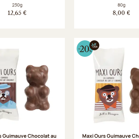
Poids net :
Poids net :
230g
80g
12,65 €
8,00 €
s Guimauve Chocolat au
Maxi Ours Guimauve Ch