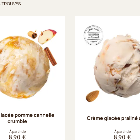
S TROUVÉS
ts trouvés
lacée pomme cannelle
Crème glacée praliné
crumble
À partir de
À partir de
8,90 €
8,90 €