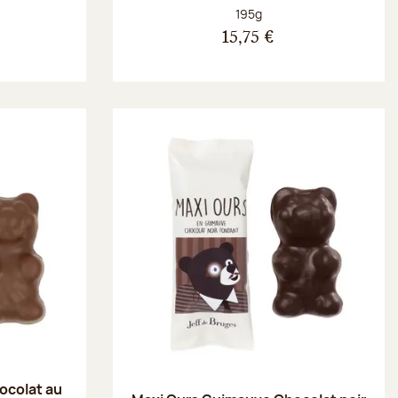
Poids net :
195g
15,75 €
ocolat au