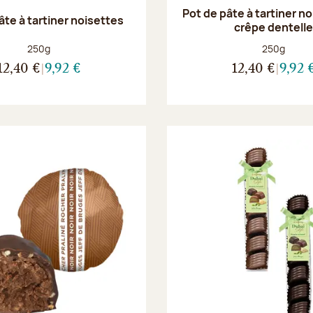
Pot de pâte à tartiner n
âte à tartiner noisettes
crêpe dentell
Poids net :
Poids net :
250g
250g
12,40 €
9,92 €
12,40 €
9,92 