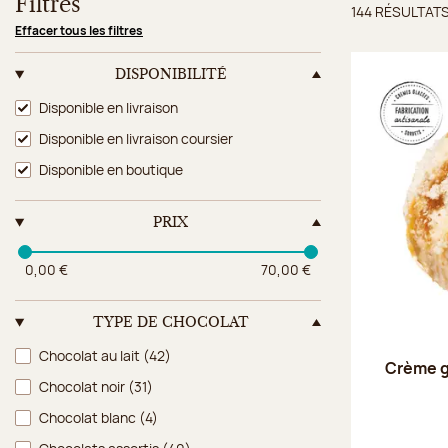
Filtres
144 RÉSULTAT
Résulta
Effacer tous les filtres
DISPONIBILITÉ
Disponibilité
Disponible en livraison
Disponible en livraison coursier
Disponible en boutique
PRIX
0,00 €
70,00 €
TYPE DE CHOCOLAT
Type de chocolat
Chocolat au lait
(42)
Crème g
Chocolat noir
(31)
Chocolat blanc
(4)