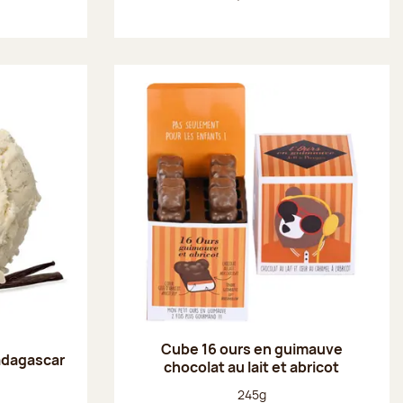
Cube 16 ours en guimauve
adagascar
chocolat au lait et abricot
Poids net :
245g