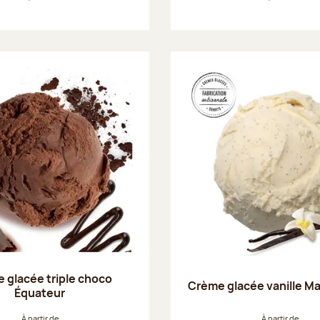
 glacée triple choco
Crème glacée vanille M
Équateur
À partir de
À partir de