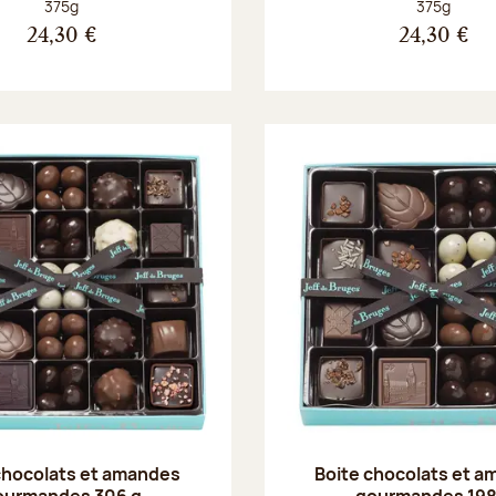
Poids net :
Poids net :
375g
375g
24,30 €
24,30 €
chocolats et amandes
Boite chocolats et 
ourmandes 306 g
gourmandes 198