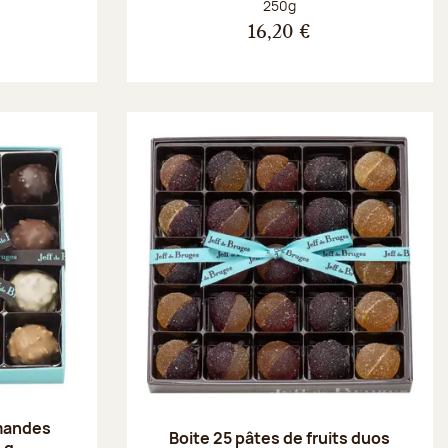
Poids net :
250g
16,20 €
amandes
Boite 25 pâtes de fruits duos
 g