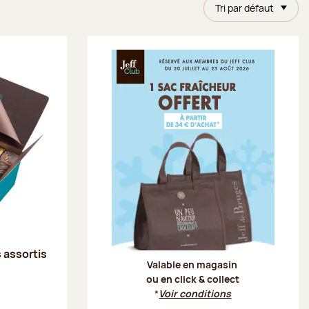
Tri par défaut
Offre Je
s assortis
Valable en magasin
ou en click & collect
*
Voir conditions