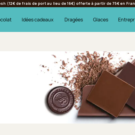
h (12€ de frais de port au lieu de 16€) offerte à partir de 75€ en Fr
colat
Idées cadeaux
Dragées
Glaces
Entrepr