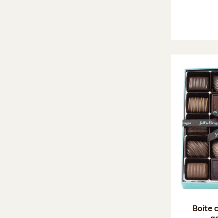
Boite 
g