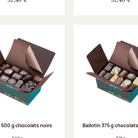
32,40 €
32,40 €
n 500 g chocolats noirs
Ballotin 375 g chocolat
Poids net :
Poids net :