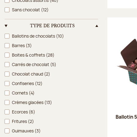
Chocolats assortis
(40)
Sans chocolat
(12)
TYPE DE PRODUITS
Type de produits
Ballotins de chocolats
(10)
Barres
(3)
Boites & coffrets
(28)
Carrés de chocolat
(5)
Chocolat chaud
(2)
Confiseries
(12)
Cornets
(4)
Crèmes glacées
(13)
Ecorces
(6)
Ballotin 
Fritures
(2)
Guimauves
(3)