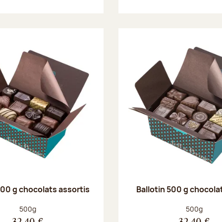
500 g chocolats assortis
Ballotin 500 g chocolat
Poids net :
Poids net :
500g
500g