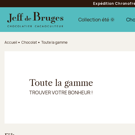
Expédition Chronofres
Aller à la navigation
Aller au contenu principal
Aller au pied de page
Collection été 🌞
Cho
Accueil
Chocolat
Toute la gamme
Toute la gamme
TROUVER VOTRE BONHEUR !