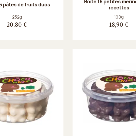
Boite 16 petites merin
6 pâtes de fruits duos
recettes
Poids net :
Poids net :
252g
190g
20,80 €
18,90 €