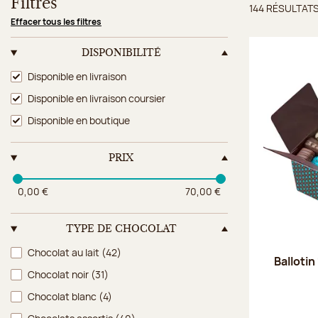
Filtres
144 RÉSULTAT
Résulta
Effacer tous les filtres
DISPONIBILITÉ
Disponibilité
Disponible en livraison
Disponible en livraison coursier
Disponible en boutique
PRIX
0,00 €
70,00 €
TYPE DE CHOCOLAT
Type de chocolat
Chocolat au lait
(42)
Ballotin
Chocolat noir
(31)
Chocolat blanc
(4)