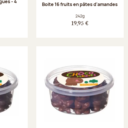
gues - 4
Boite 16 fruits en pâtes d'amandes
Poids net :
242g
19,95 €