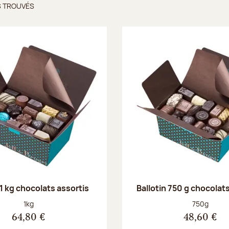
S TROUVÉS
ts trouvés
 1 kg chocolats assortis
Ballotin 750 g chocolat
Poids net :
Poids net :
1kg
750g
64,80 €
48,60 €