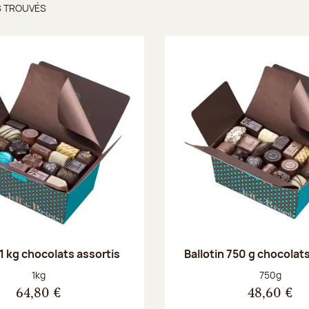
S TROUVÉS
ts trouvés
 1 kg chocolats assortis
Ballotin 750 g chocolat
Poids net :
Poids net :
1kg
750g
64,80 €
48,60 €