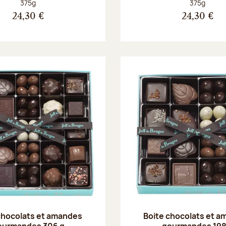
Poids net :
Poids net :
375g
375g
24,30 €
24,30 €
chocolats et amandes
Boite chocolats et 
ourmandes 306 g
gourmandes 198