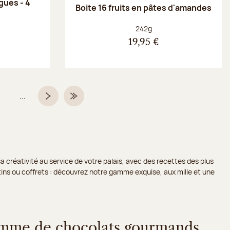
gues - 4
Boite 16 fruits en pâtes d'amandes
Poids net :
242g
19,95 €
...
Page
Page suivante
Dernière page
a créativité au service de votre palais, avec des recettes des plus
lotins ou coffrets : découvrez notre gamme exquise, aux mille et une
amme de chocolats gourmands