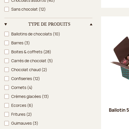
Chocolats assortis
(40)
Sans chocolat
(12)
TYPE DE PRODUITS
Type de produits
Ballotins de chocolats
(10)
Barres
(3)
Boites & coffrets
(28)
Carrés de chocolat
(5)
Chocolat chaud
(2)
Confiseries
(12)
Cornets
(4)
Crèmes glacées
(13)
Ecorces
(6)
Ballotin 
Fritures
(2)
Guimauves
(3)