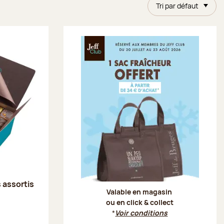
Tri par défaut
Offre Je
s assortis
Valable en magasin
ou en click & collect
*
Voir conditions