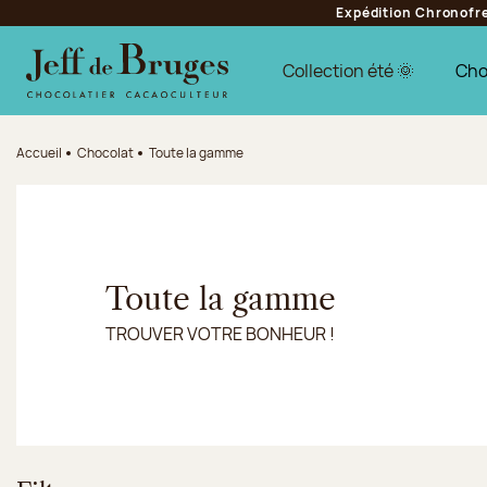
Expédition Chronofres
Aller à la navigation
Aller au contenu principal
Aller au pied de page
Collection été 🌞
Cho
Accueil
Chocolat
Toute la gamme
Toute la gamme
TROUVER VOTRE BONHEUR !