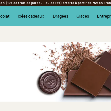
h (12€ de frais de port au lieu de 16€) offerte à partir de 75€ en Fr
colat
Idées cadeaux
Dragées
Glaces
Entrepr