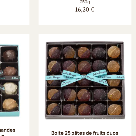
Poids net :
250g
16,20 €
amandes
Boite 25 pâtes de fruits duos
 g