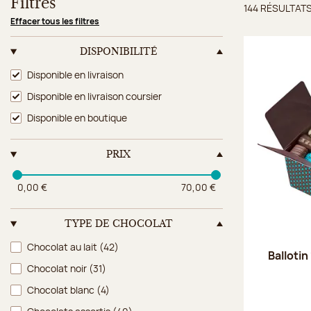
Filtres
144 RÉSULTAT
Résulta
Effacer tous les filtres
DISPONIBILITÉ
Disponibilité
Disponible en livraison
Disponible en livraison coursier
Disponible en boutique
PRIX
0,00 €
70,00 €
TYPE DE CHOCOLAT
Type de chocolat
Chocolat au lait
(42)
Ballotin
Chocolat noir
(31)
Chocolat blanc
(4)