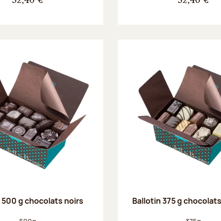
32,40 €
32,40 €
n 500 g chocolats noirs
Ballotin 375 g chocolat
Poids net :
Poids net :