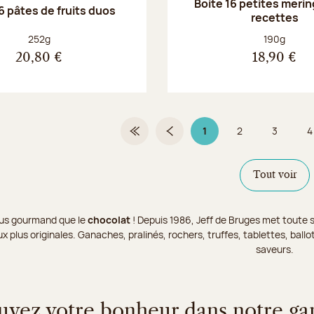
Boite 16 petites merin
6 pâtes de fruits duos
recettes
Poids net :
Poids net :
252g
190g
20,80 €
18,90 €
1
2
3
4
Première page
Page précédente
Page 1 sur 9
Page
Page
Tout voir
 plus gourmand que le
chocolat
! Depuis 1986, Jeff de Bruges met toute s
x plus originales. Ganaches, pralinés, rochers, truffes, tablettes, bal
saveurs.
uvez votre bonheur dans notre g