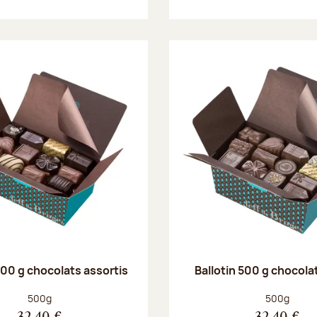
500 g chocolats assortis
Ballotin 500 g chocolat
Poids net :
Poids net :
500g
500g