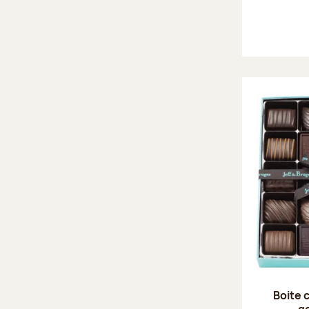
Boite 
g