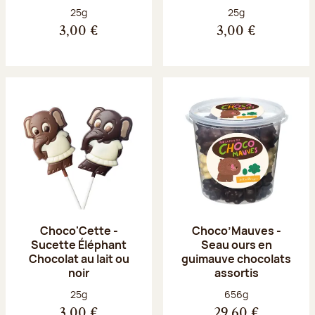
Poids net :
Poids net :
25g
25g
3,00 €
3,00 €
Choco'Cette -
Choco’Mauves -
Sucette Éléphant
Seau ours en
Chocolat au lait ou
guimauve chocolats
noir
assortis
Poids net :
Poids net :
25g
656g
3,00 €
29,60 €