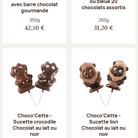
ou bleue 20
avec barre chocolat
chocolats assortis
gourmande
Poids net :
Poids net :
350g
250g
42,50 €
31,20 €
Choco'Cette -
Choco'Cette -
Sucette crocodile
Sucette lion
Chocolat au lait ou
Chocolat au lait ou
noir
noir