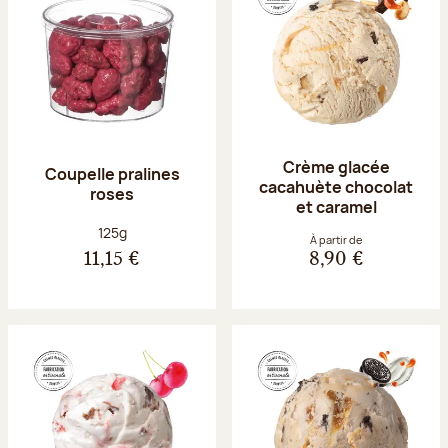
Crème glacée
Coupelle pralines
cacahuète chocolat
roses
et caramel
Poids net :
125g
À partir de
11,15 €
8,90 €