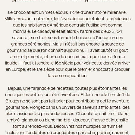
Le chocolat est un mets exquis, riche d’une histoire millénaire.
Mille ans avant notre ère, les fèves de cacao étaient si précieuses
que les habitants d’Amérique centrale l’utilisaient comme
monnaie. Le cacaoyer était alors « l’arbre des dieux ». On
savourait son fruit sous forme de boisson, à l’occasion des
grandes cérémonies. Mais il n’était pas encore la source de
gourmandise que l’on connaît aujourd’hui. Il avait plutôt un goût
amer et pimenté, et on ne le consommait que sous sa forme
liquide ! Il faut attendre le 16e siècle pour voir cette denrée arriver
en Europe, et le 17e siècle pour que le premier chocolat à croquer
fasse son apparition.
Depuis, une farandole de recettes, toutes plus étonnantes les
unes que les autres, ont été inventées. Et les chocolatiers Jeff de
Bruges ne se sont pas fait prier pour contribuer à cette aventure
gourmande. Plongez dans un univers de saveurs affriolantes, des
plus classiques au plus audacieuses. Chocolat au lait, noir, blanc,
ambré, gianduja ou blanc marbré : douceur, finesse et intensité
sont au rendez-vous. Découvrez nos multiples parfums et
inclusions fondantes ou croquantes : ganache, praliné, caramel,