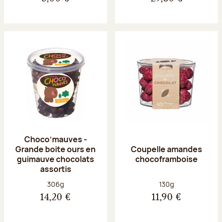
Choco’mauves -
Grande boite ours en
Coupelle amandes
guimauve chocolats
chocoframboise
assortis
Poids net :
Poids net :
306g
130g
14,20 €
11,90 €