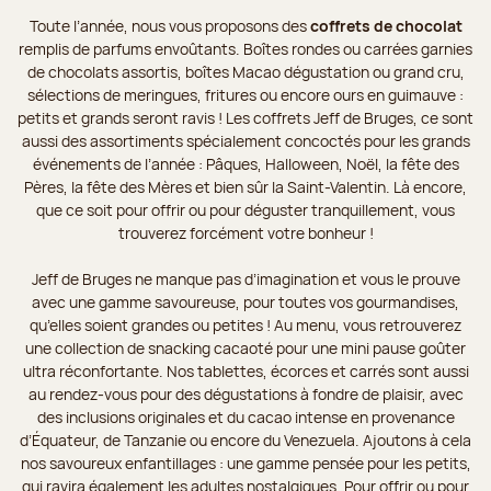
Toute l’année, nous vous proposons des
coffrets de chocolat
remplis de parfums envoûtants. Boîtes rondes ou carrées garnies
de chocolats assortis, boîtes Macao dégustation ou grand cru,
sélections de meringues, fritures ou encore ours en guimauve :
petits et grands seront ravis ! Les coffrets Jeff de Bruges, ce sont
aussi des assortiments spécialement concoctés pour les grands
événements de l’année : Pâques, Halloween, Noël, la fête des
Pères, la fête des Mères et bien sûr la Saint-Valentin. Là encore,
que ce soit pour offrir ou pour déguster tranquillement, vous
trouverez forcément votre bonheur !
Jeff de Bruges ne manque pas d’imagination et vous le prouve
avec une gamme savoureuse, pour toutes vos gourmandises,
qu’elles soient grandes ou petites ! Au menu, vous retrouverez
une collection de snacking cacaoté pour une mini pause goûter
ultra réconfortante. Nos tablettes, écorces et carrés sont aussi
au rendez-vous pour des dégustations à fondre de plaisir, avec
des inclusions originales et du cacao intense en provenance
d’Équateur, de Tanzanie ou encore du Venezuela. Ajoutons à cela
nos savoureux enfantillages : une gamme pensée pour les petits,
qui ravira également les adultes nostalgiques. Pour offrir ou pour