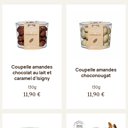
Coupelle amandes
Coupelle amandes
chocolat au lait et
choconougat
caramel d'Isigny
Poids net :
Poids net :
130g
130g
11,90 €
11,90 €