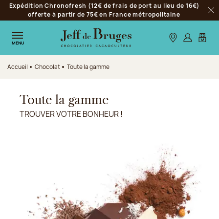
Expédition Chronofresh (12€ de frais de port au lieu de 16€)
Aller à la navigation
offerte à partir de 75€ en France métropolitaine
Fer
Aller au contenu principal
Aller au pied de page
Nos boutiques
S’identifie
Mon p
MENU
Accueil
Chocolat
Toute la gamme
Toute la gamme
TROUVER VOTRE BONHEUR !