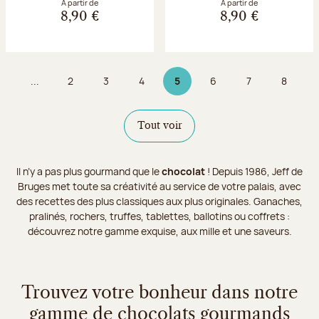
À partir de
À partir de
8,90 €
8,90 €
...
2
3
4
5
6
7
8
Page
Page
Page
Page 5 sur 9
Page
Page
Page
Tout voir
Il n’y a pas plus gourmand que le
chocolat
! Depuis 1986, Jeff de
Bruges met toute sa créativité au service de votre palais, avec
des recettes des plus classiques aux plus originales. Ganaches,
pralinés, rochers, truffes, tablettes, ballotins ou coffrets :
découvrez notre gamme exquise, aux mille et une saveurs.
Trouvez votre bonheur dans notre
gamme de chocolats gourmands