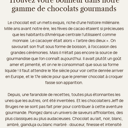
Trouvez votre bonheur dans notre
gamme de chocolats gourmands
Le chocolat est un mets exquis, riche d’une histoire millénaire.
Mille ans avant notre ère, les fèves de cacao étaient si précieuses
que les habitants d’Amérique centrale l’utilisaient comme
monnaie. Le cacaoyer était alors « l’arbre des dieux ». On
savourait son fruit sous forme de boisson, à l’occasion des
grandes cérémonies. Mais il n’était pas encore la source de
gourmandise que l’on connaît aujourd’hui. Il avait plutôt un goût
amer et pimenté, et on ne le consommait que sous sa forme
liquide ! Il faut attendre le 16e siècle pour voir cette denrée arriver
en Europe, et le 17e siècle pour que le premier chocolat à croquer
fasse son apparition.
Depuis, une farandole de recettes, toutes plus étonnantes les
unes que les autres, ont été inventées. Et les chocolatiers Jeff de
Bruges ne se sont pas fait prier pour contribuer à cette aventure
gourmande. Plongez dans un univers de saveurs affriolantes, des
plus classiques au plus audacieuses. Chocolat au lait, noir, blanc,
ambré, gianduja ou blanc marbré : douceur, finesse et intensité