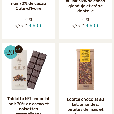
au lait 36% de cacao
noir 72% de cacao
gianduja et crêpe
Côte-d'Ivoire
dentelle
Poids net :
Poids net :
80g
80g
5,75 €
4,60 €
5,75 €
4,60 €
Tablette Nº7 chocolat
Écorce chocolat au
noir 70% de cacao et
lait, amandes,
noisettes
pépites de maïs et
caramélisées