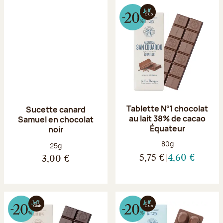
Tablette N°1 chocolat
Sucette canard
au lait 38% de cacao
Samuel en chocolat
Équateur
noir
Poids net :
80g
Poids net :
25g
5,75 €
4,60 €
3,00 €