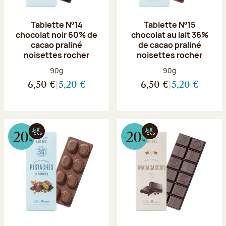
Tablette Nº14
Tablette Nº15
chocolat noir 60% de
chocolat au lait 36%
cacao praliné
de cacao praliné
noisettes rocher
noisettes rocher
Poids net :
Poids net :
90g
90g
6,50 €
5,20 €
6,50 €
5,20 €