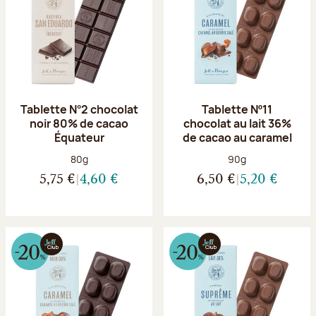
Tablette N°2 chocolat
Tablette Nº11
noir 80% de cacao
chocolat au lait 36%
Équateur
de cacao au caramel
Poids net :
Poids net :
80g
90g
5,75 €
4,60 €
6,50 €
5,20 €