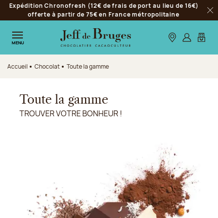
Expédition Chronofresh (12€ de frais de port au lieu de 16€)
Aller à la navigation
offerte à partir de 75€ en France métropolitaine
Fer
Aller au contenu principal
Aller au pied de page
Nos boutiques
S’identifie
Mon p
MENU
Accueil
Chocolat
Toute la gamme
Toute la gamme
TROUVER VOTRE BONHEUR !