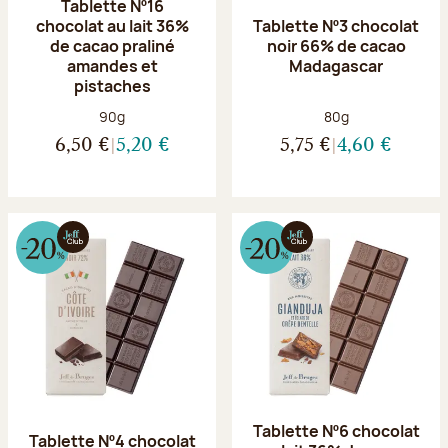
Tablette Nº16
chocolat au lait 36%
Tablette Nº3 chocolat
de cacao praliné
noir 66% de cacao
amandes et
Madagascar
pistaches
Poids net :
Poids net :
90g
80g
6,50 €
5,20 €
5,75 €
4,60 €
Tablette Nº6 chocolat
Tablette Nº4 chocolat