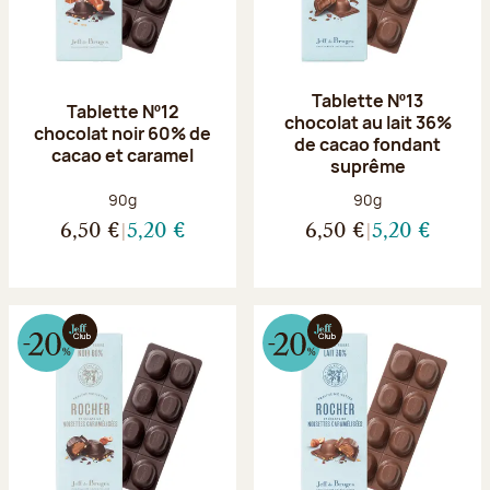
Tablette Nº13
Tablette Nº12
chocolat au lait 36%
chocolat noir 60% de
de cacao fondant
cacao et caramel
suprême
Poids net :
Poids net :
90g
90g
6,50 €
5,20 €
6,50 €
5,20 €