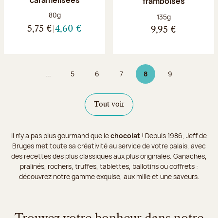
framboises
Poids net :
80g
Poids net :
135g
5,75 €
4,60 €
9,95 €
...
5
6
7
8
9
Page
Page
Page
Page 8 sur 9
Page
Tout voir
Il n’y a pas plus gourmand que le
chocolat
! Depuis 1986, Jeff de
Bruges met toute sa créativité au service de votre palais, avec
des recettes des plus classiques aux plus originales. Ganaches,
pralinés, rochers, truffes, tablettes, ballotins ou coffrets :
découvrez notre gamme exquise, aux mille et une saveurs.