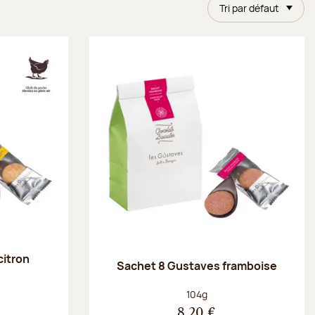
Tri par défaut
citron
Sachet 8 Gustaves framboise
Poids net :
104g
8,20 €