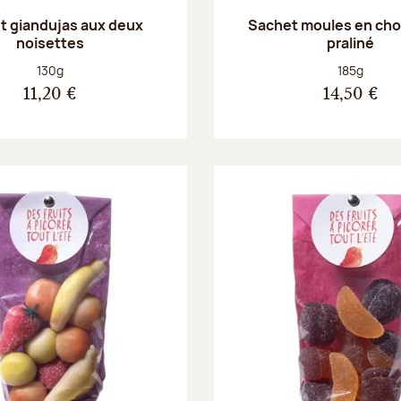
t giandujas aux deux
Sachet moules en cho
noisettes
praliné
Poids net :
Poids net :
130g
185g
11,20 €
14,50 €