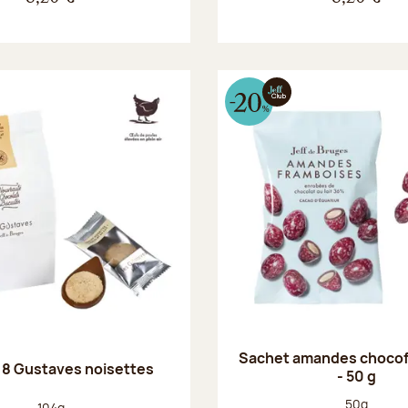
Sachet amandes choco
 8 Gustaves noisettes
- 50 g
Poids net :
50g
Poids net :
104g