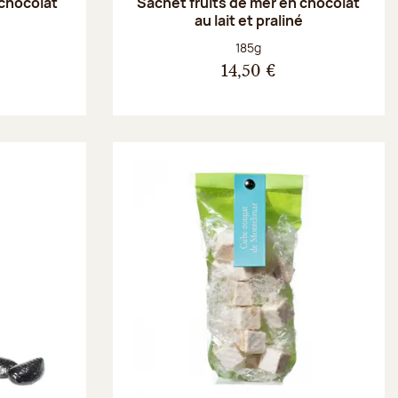
 chocolat
Sachet fruits de mer en chocolat
au lait et praliné
Poids net :
185g
14,50 €