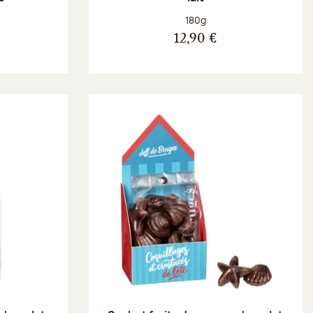
Poids net :
180g
12,90 €