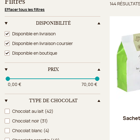
Filtres
144 RÉSULTAT
Résulta
Effacer tous les filtres
DISPONIBILITÉ
Disponibilité
Disponible en livraison
Disponible en livraison coursier
Disponible en boutique
PRIX
0,00 €
70,00 €
TYPE DE CHOCOLAT
Type de chocolat
Chocolat au lait
(42)
Sachet
Chocolat noir
(31)
Chocolat blanc
(4)