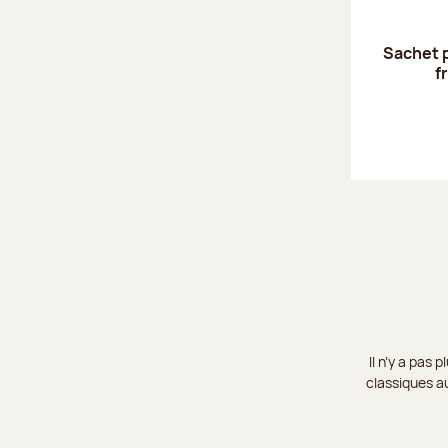
Sachet 
f
Il n’y a pas
classiques au