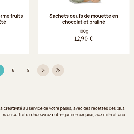
orme fruits
Sachets oeufs de mouette en
Été
chocolat et praliné
Poids net :
180g
12,90 €
8
9
age 7 sur 9
Page
Page
Page suivante
Dernière page
a créativité au service de votre palais, avec des recettes des plus
lotins ou coffrets : découvrez notre gamme exquise, aux mille et une