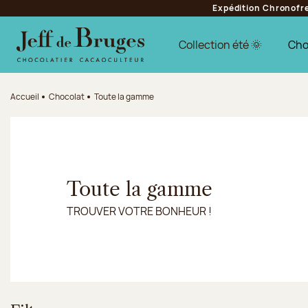
Expédition Chronofres
Aller à la navigation
Aller au contenu principal
Aller au pied de page
Collection été 🌞
Cho
Accueil
Chocolat
Toute la gamme
Toute la gamme
TROUVER VOTRE BONHEUR !