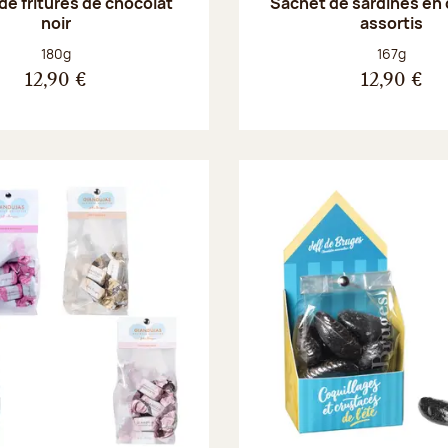
de fritures de chocolat
Sachet de sardines en
noir
assortis
Poids net :
Poids net :
180g
167g
12,90 €
12,90 €