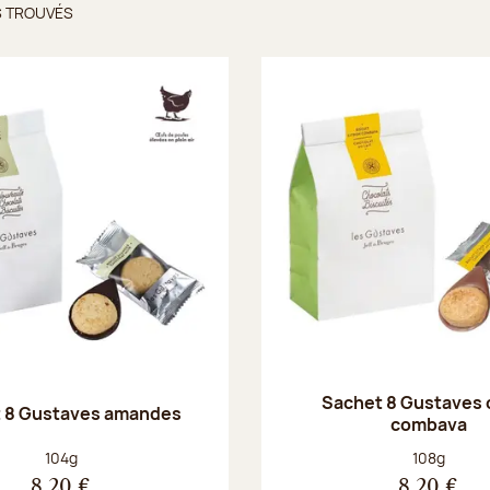
S TROUVÉS
ts trouvés
Sachet 8 Gustaves 
 8 Gustaves amandes
combava
Poids net :
Poids net :
104g
108g
8,20 €
8,20 €