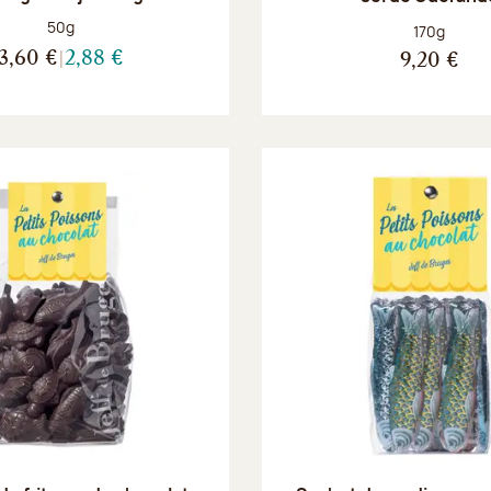
Poids net :
50g
Poids net :
170g
3,60 €
2,88 €
9,20 €