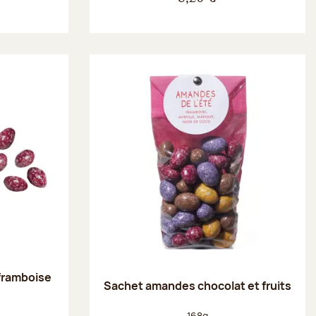
framboise
Sachet amandes chocolat et fruits
Poids net :
168g