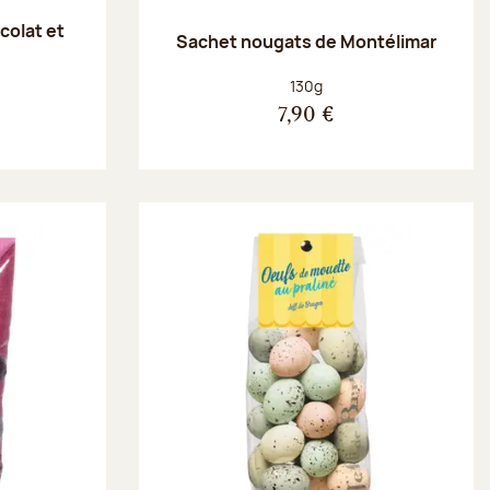
colat et
Sachet nougats de Montélimar
Poids net :
130g
7,90 €