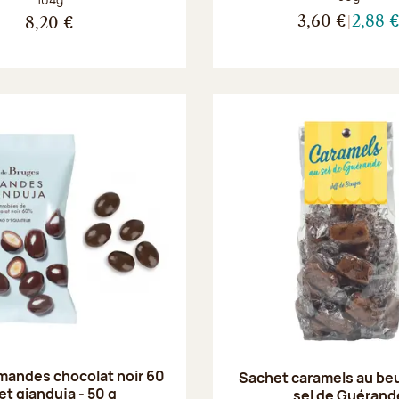
3,60 €
2,88 
8,20 €
mandes chocolat noir 60
Sachet caramels au beu
et gianduja - 50 g
sel de Guérand