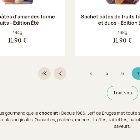
pâtes d'amandes forme
Sachet pâtes de fruits f
ruits - Édition Été
et duos - Édition 
Poids net :
Poids net :
194g
168g
11,90 €
11,90 €
...
4
5
6
7
Première page
Page précédente
Page
Page
Page
P
Tout voir
 plus gourmand que le
chocolat
! Depuis 1986, Jeff de Bruges met toute s
x plus originales. Ganaches, pralinés, rochers, truffes, tablettes, bal
saveurs.