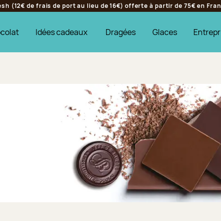
h (12€ de frais de port au lieu de 16€) offerte à partir de 75€ en Fr
colat
Idées cadeaux
Dragées
Glaces
Entrepr