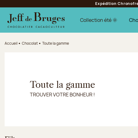
Expédition Chronofres
Aller à la navigation
Aller au contenu principal
Aller au pied de page
Collection été 🌞
Cho
Accueil
Chocolat
Toute la gamme
Toute la gamme
TROUVER VOTRE BONHEUR !