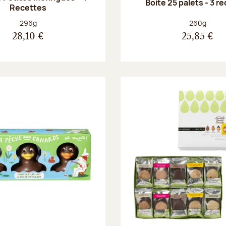
Boite 25 palets - 3 r
Recettes
Poids net :
Poids net :
296g
260g
28,10 €
25,85 €