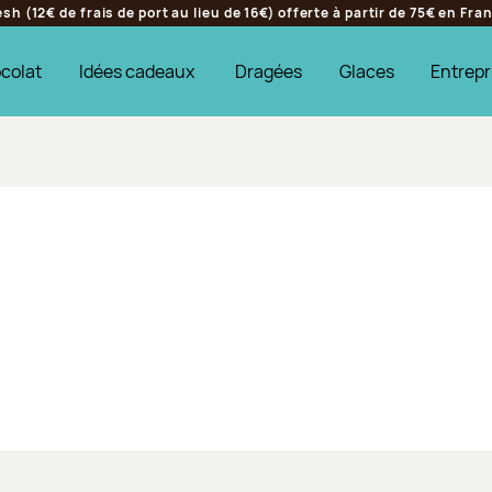
h (12€ de frais de port au lieu de 16€) offerte à partir de 75€ en Fr
colat
Idées cadeaux
Dragées
Glaces
Entrepr