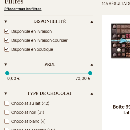
Filtres
144 RÉSULTAT
Résulta
Effacer tous les filtres
DISPONIBILITÉ
Disponibilité
Disponible en livraison
Disponible en livraison coursier
Disponible en boutique
PRIX
0,00 €
70,00 €
TYPE DE CHOCOLAT
Type de chocolat
Chocolat au lait
(42)
Boite 3
ta
Chocolat noir
(31)
Chocolat blanc
(4)