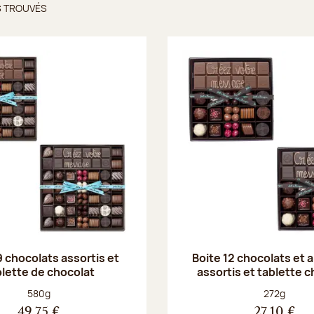
S TROUVÉS
ts trouvés
9 chocolats assortis et
Boite 12 chocolats et
blette de chocolat
assortis et tablette 
Poids net :
Poids net :
580g
272g
49,75 €
27,10 €