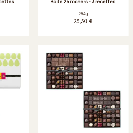
ecettes
Boite 25 rochers - 3 recettes
Poids net :
254g
25,50 €