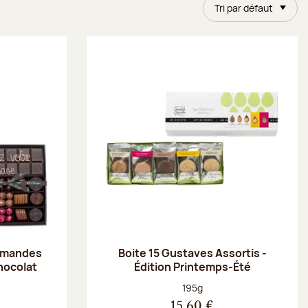
Tri par défaut
 amandes
Boite 15 Gustaves Assortis -
chocolat
Édition Printemps-Été
Poids net :
195g
15,60 €