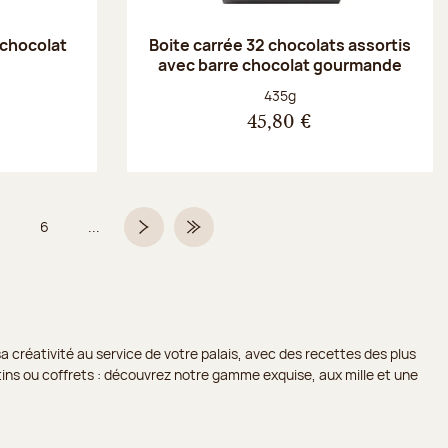
 chocolat
Boite carrée 32 chocolats assortis
avec barre chocolat gourmande
Poids net :
435g
45,80 €
6
...
Page
Page
Page suivante
Dernière page
a créativité au service de votre palais, avec des recettes des plus
lotins ou coffrets : découvrez notre gamme exquise, aux mille et une