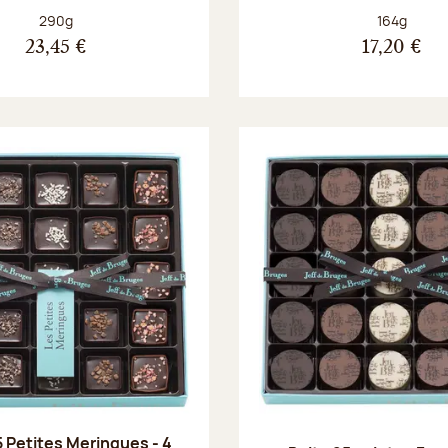
Poids net :
Poids net :
290g
164g
23,45 €
17,20 €
5 Petites Meringues - 4