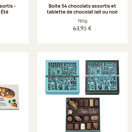
ortis -
Boite 54 chocolats assortis et
-Été
tablette de chocolat lait ou noir
Poids net :
760g
63,95 €