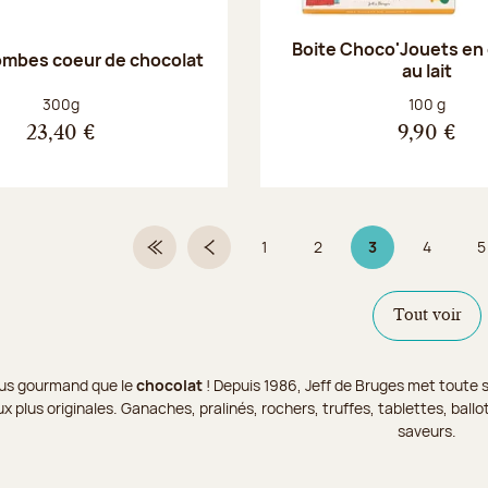
Boite Choco'Jouets en
ombes coeur de chocolat
au lait
Poids net :
Poids net :
300g
100 g
23,40 €
9,90 €
1
2
3
4
5
Première page
Page précédente
Page
Page
Page 3 sur 9
Page
Tout voir
 plus gourmand que le
chocolat
! Depuis 1986, Jeff de Bruges met toute s
x plus originales. Ganaches, pralinés, rochers, truffes, tablettes, bal
saveurs.