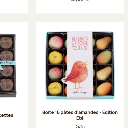
Boite 16 pâtes d'amandes - Édition
ecettes
Été
Poids net :
242g