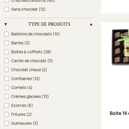
Chocolats assortis
(40)
Sans chocolat
(12)
TYPE DE PRODUITS
Type de produits
Ballotins de chocolats
(10)
Barres
(3)
Boites & coffrets
(28)
Carrés de chocolat
(5)
Chocolat chaud
(2)
Confiseries
(12)
Cornets
(4)
Crèmes glacées
(13)
Ecorces
(6)
Boite 16 
Fritures
(2)
Guimauves
(3)