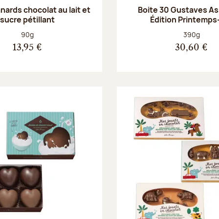
anards chocolat au lait et
Boite 30 Gustaves Ass
sucre pétillant
Édition Printemps
Poids net :
Poids net :
90g
390g
13,95 €
30,60 €