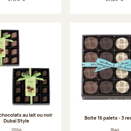
chocolats au lait ou noir
Boite 16 palets - 3 r
Dubaï Style
Poids net :
Poids net :
200g
164g