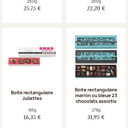
Poids net :
Poids net :
260g
260g
25,75 €
22,20 €
Boite rectangulaire
Boite rectangulaire
marron ou bleue 23
Juliettes
chocolats assortis
Poids net :
Poids net :
185g
278g
16,35 €
31,95 €