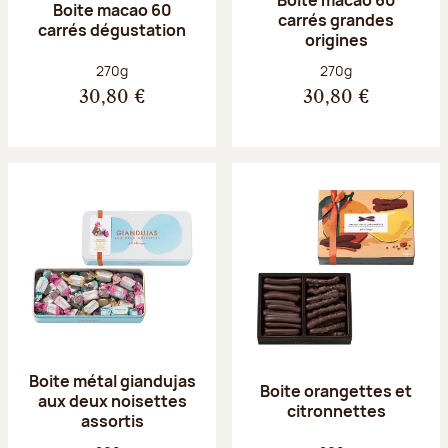
Boite macao 60
carrés grandes
carrés dégustation
origines
Poids net :
Poids net :
270g
270g
30,80 €
30,80 €
Boite métal giandujas
Boite orangettes et
aux deux noisettes
citronnettes
assortis