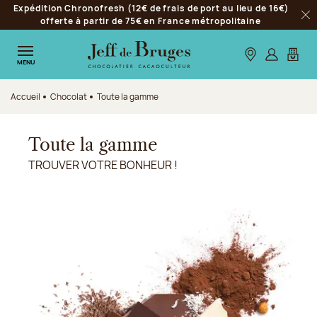
Expédition Chronofresh (12€ de frais de port au lieu de 16€)
Aller à la navigation
offerte à partir de 75€ en France métropolitaine
Fer
Aller au contenu principal
Aller au pied de page
Nos boutiques
S’identifie
Mon p
MENU
Accueil
Chocolat
Toute la gamme
Toute la gamme
TROUVER VOTRE BONHEUR !