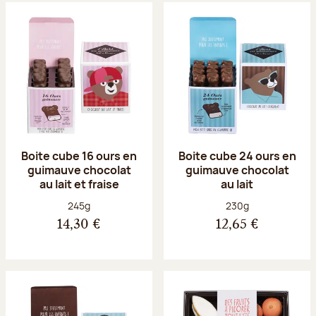
Boite cube 16 ours en
Boite cube 24 ours en
guimauve chocolat
guimauve chocolat
au lait et fraise
au lait
Poids net :
Poids net :
245g
230g
14,30 €
12,65 €