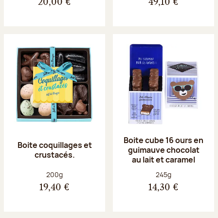
20,00 €
49,10 €
Boite cube 16 ours en
Boite coquillages et
guimauve chocolat
crustacés.
au lait et caramel
Poids net :
Poids net :
200g
245g
19,40 €
14,30 €