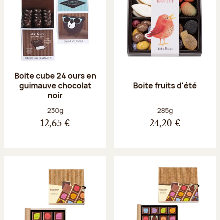
Boite cube 24 ours en
guimauve chocolat
Boite fruits d'été
noir
Poids net :
Poids net :
230g
285g
12,65 €
24,20 €