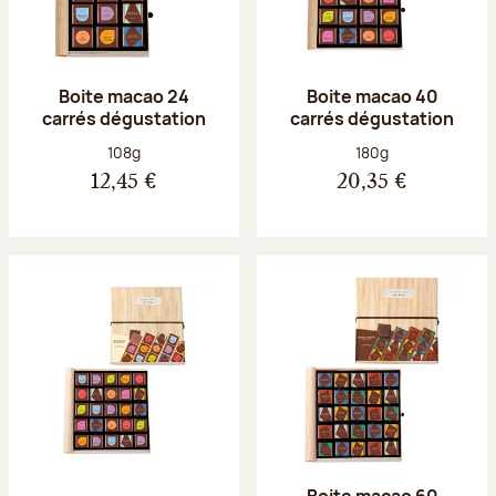
Boite macao 24
Boite macao 40
carrés dégustation
carrés dégustation
Poids net :
Poids net :
108g
180g
12,45 €
20,35 €
Boite macao 60