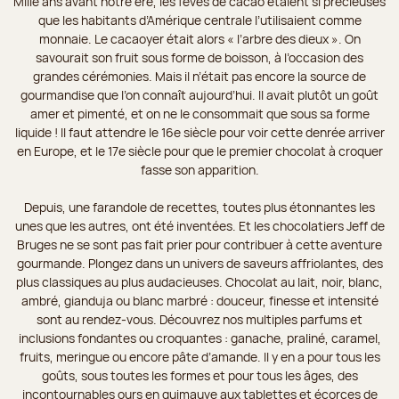
Mille ans avant notre ère, les fèves de cacao étaient si précieuses
que les habitants d’Amérique centrale l’utilisaient comme
monnaie. Le cacaoyer était alors « l’arbre des dieux ». On
savourait son fruit sous forme de boisson, à l’occasion des
grandes cérémonies. Mais il n’était pas encore la source de
gourmandise que l’on connaît aujourd’hui. Il avait plutôt un goût
amer et pimenté, et on ne le consommait que sous sa forme
liquide ! Il faut attendre le 16e siècle pour voir cette denrée arriver
en Europe, et le 17e siècle pour que le premier chocolat à croquer
fasse son apparition.
Depuis, une farandole de recettes, toutes plus étonnantes les
unes que les autres, ont été inventées. Et les chocolatiers Jeff de
Bruges ne se sont pas fait prier pour contribuer à cette aventure
gourmande. Plongez dans un univers de saveurs affriolantes, des
plus classiques au plus audacieuses. Chocolat au lait, noir, blanc,
ambré, gianduja ou blanc marbré : douceur, finesse et intensité
sont au rendez-vous. Découvrez nos multiples parfums et
inclusions fondantes ou croquantes : ganache, praliné, caramel,
fruits, meringue ou encore pâte d’amande. Il y en a pour tous les
goûts, sous toutes les formes et pour tous les âges, des
incontournables ours en guimauve aux tablettes et écorces de