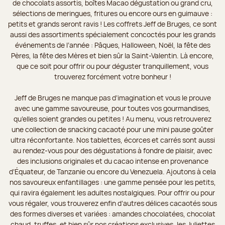
de chocolats assortis, boîtes Macao dégustation ou grand cru,
sélections de meringues, fritures ou encore ours en guimauve :
petits et grands seront ravis ! Les coffrets Jeff de Bruges, ce sont
aussi des assortiments spécialement concoctés pour les grands
événements de l’année : Pâques, Halloween, Noël, la fête des
Pères, la fête des Mères et bien sûr la Saint-Valentin. Là encore,
que ce soit pour offrir ou pour déguster tranquillement, vous
trouverez forcément votre bonheur !
Jeff de Bruges ne manque pas d’imagination et vous le prouve
avec une gamme savoureuse, pour toutes vos gourmandises,
qu’elles soient grandes ou petites ! Au menu, vous retrouverez
une collection de snacking cacaoté pour une mini pause goûter
ultra réconfortante. Nos tablettes, écorces et carrés sont aussi
au rendez-vous pour des dégustations à fondre de plaisir, avec
des inclusions originales et du cacao intense en provenance
d’Équateur, de Tanzanie ou encore du Venezuela. Ajoutons à cela
nos savoureux enfantillages : une gamme pensée pour les petits,
qui ravira également les adultes nostalgiques. Pour offrir ou pour
vous régaler, vous trouverez enfin d’autres délices cacaotés sous
des formes diverses et variées : amandes chocolatées, chocolat
chaud, truffes, et bien sûr nos créations exclusives, les Juliettes