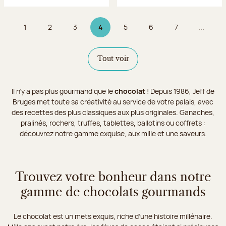
1
2
3
4
5
6
7
...
Page
Page
Page
Page 4 sur 9
Page
Page
Page
Tout voir
Il n’y a pas plus gourmand que le
chocolat
! Depuis 1986, Jeff de
Bruges met toute sa créativité au service de votre palais, avec
des recettes des plus classiques aux plus originales. Ganaches,
pralinés, rochers, truffes, tablettes, ballotins ou coffrets :
découvrez notre gamme exquise, aux mille et une saveurs.
Trouvez votre bonheur dans notre
gamme de chocolats gourmands
Le chocolat est un mets exquis, riche d’une histoire millénaire.