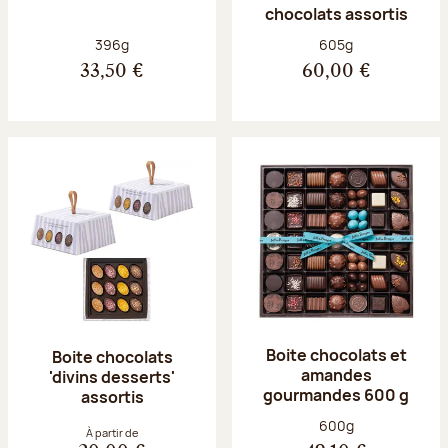
chocolats assortis
Poids net :
Poids net :
396g
605g
33,50 €
60,00 €
Boite chocolats et
Boite chocolats
amandes
'divins desserts'
gourmandes 600 g
assortis
Poids net :
600g
À partir de