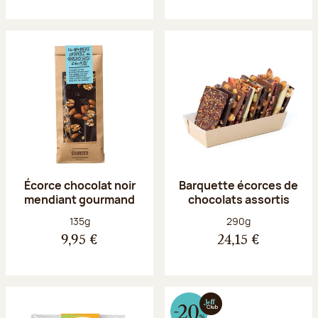
Écorce chocolat noir
Barquette écorces de
mendiant gourmand
chocolats assortis
Poids net :
Poids net :
135g
290g
9,95 €
24,15 €