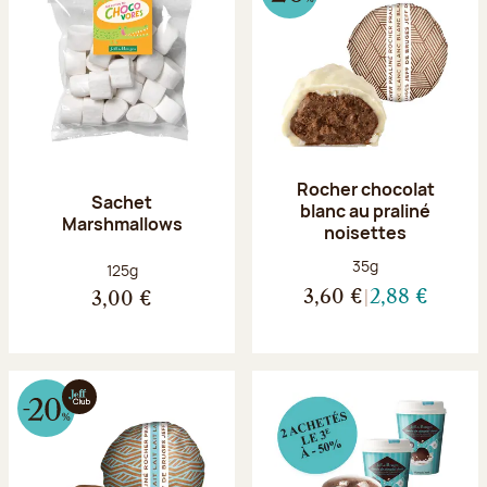
Rocher chocolat
Sachet
blanc au praliné
Marshmallows
noisettes
Poids net :
35g
Poids net :
125g
3,60 €
2,88 €
3,00 €