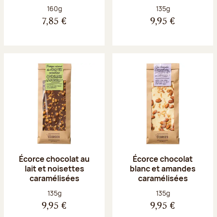
Poids net :
Poids net :
160g
135g
7,85 €
9,95 €
Écorce chocolat au
Écorce chocolat
lait et noisettes
blanc et amandes
caramélisées
caramélisées
Poids net :
Poids net :
135g
135g
9,95 €
9,95 €