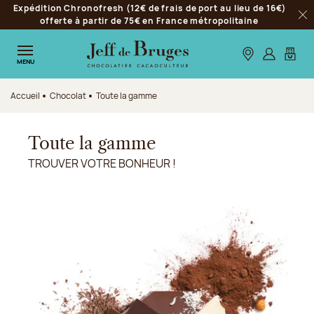
Expédition Chronofresh (12€ de frais de port au lieu de 16€)
Aller à la navigation
offerte à partir de 75€ en France métropolitaine
Fer
Aller au contenu principal
Aller au pied de page
Nos boutiques
S’identifie
Mon p
MENU
Accueil
Chocolat
Toute la gamme
Toute la gamme
TROUVER VOTRE BONHEUR !