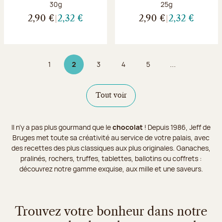
Poids net :
Poids net :
30g
25g
2,90 €
2,32 €
2,90 €
2,32 €
1
2
3
4
5
...
Page
Page 2 sur 9
Page
Page
Page
Tout voir
Il n’y a pas plus gourmand que le
chocolat
! Depuis 1986, Jeff de
Bruges met toute sa créativité au service de votre palais, avec
des recettes des plus classiques aux plus originales. Ganaches,
pralinés, rochers, truffes, tablettes, ballotins ou coffrets :
découvrez notre gamme exquise, aux mille et une saveurs.
Trouvez votre bonheur dans notre