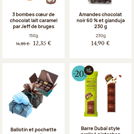
3 bombes cœur de
Amandes chocolat
chocolat lait caramel
noir 60 % et gianduja
par Jeff de bruges
230 g
Poids net :
Poids net :
150g
230g
14,85 €
12,35 €
14,90 €
Barre Dubaï style
Ballotin et pochette