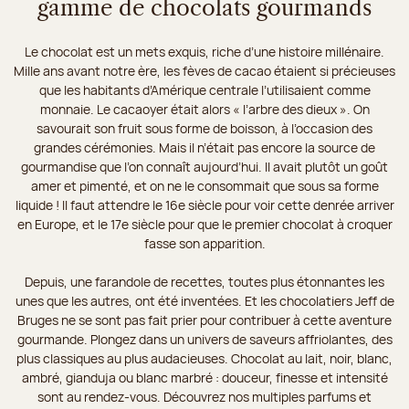
gamme de chocolats gourmands
Le chocolat est un mets exquis, riche d’une histoire millénaire.
Mille ans avant notre ère, les fèves de cacao étaient si précieuses
que les habitants d’Amérique centrale l’utilisaient comme
monnaie. Le cacaoyer était alors « l’arbre des dieux ». On
savourait son fruit sous forme de boisson, à l’occasion des
grandes cérémonies. Mais il n’était pas encore la source de
gourmandise que l’on connaît aujourd’hui. Il avait plutôt un goût
amer et pimenté, et on ne le consommait que sous sa forme
liquide ! Il faut attendre le 16e siècle pour voir cette denrée arriver
en Europe, et le 17e siècle pour que le premier chocolat à croquer
fasse son apparition.
Depuis, une farandole de recettes, toutes plus étonnantes les
unes que les autres, ont été inventées. Et les chocolatiers Jeff de
Bruges ne se sont pas fait prier pour contribuer à cette aventure
gourmande. Plongez dans un univers de saveurs affriolantes, des
plus classiques au plus audacieuses. Chocolat au lait, noir, blanc,
ambré, gianduja ou blanc marbré : douceur, finesse et intensité
sont au rendez-vous. Découvrez nos multiples parfums et