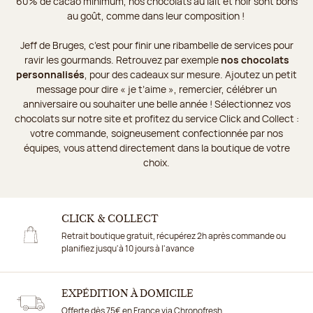
60% de cacao minimum, nos chocolats au lait et noir sont bons
au goût, comme dans leur composition !
Jeff de Bruges, c’est pour finir une ribambelle de services pour
ravir les gourmands. Retrouvez par exemple
nos chocolats
personnalisés
, pour des cadeaux sur mesure. Ajoutez un petit
message pour dire « je t’aime », remercier, célébrer un
anniversaire ou souhaiter une belle année ! Sélectionnez vos
chocolats sur notre site et profitez du service Click and Collect :
votre commande, soigneusement confectionnée par nos
équipes, vous attend directement dans la boutique de votre
choix.
CLICK & COLLECT
Retrait boutique gratuit, récupérez 2h après commande ou
planifiez jusqu'à 10 jours à l'avance
EXPÉDITION À DOMICILE
Offerte dès 75€ en France via Chronofresh