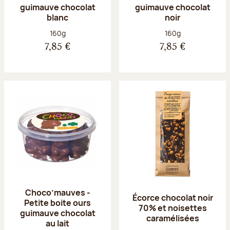
guimauve chocolat
guimauve chocolat
blanc
noir
Poids net :
Poids net :
160g
160g
7,85 €
7,85 €
Choco’mauves -
Écorce chocolat noir
Petite boite ours
70% et noisettes
guimauve chocolat
caramélisées
au lait