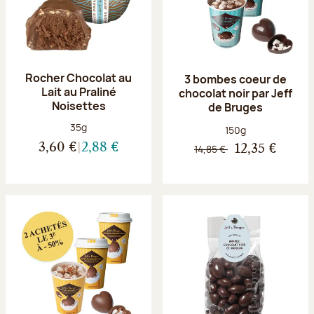
Rocher Chocolat au
3 bombes coeur de
Lait au Praliné
chocolat noir par Jeff
Noisettes
de Bruges
Poids net :
35g
Poids net :
150g
3,60 €
2,88 €
14,85 €
12,35 €