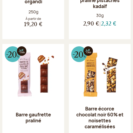
praliné pistaches
organdi
kadaïf
Poids net :
250g
Poids net :
30g
À partir de
2,90 €
2,32 €
19,20 €
Barre écorce
Barre gaufrette
chocolat noir 60% et
praliné
noisettes
caramélisées