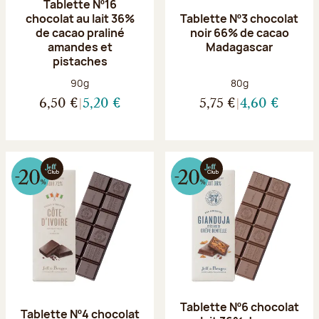
Tablette Nº16
chocolat au lait 36%
Tablette Nº3 chocolat
de cacao praliné
noir 66% de cacao
amandes et
Madagascar
pistaches
Poids net :
Poids net :
90g
80g
6,50 €
5,20 €
5,75 €
4,60 €
Tablette Nº6 chocolat
Tablette Nº4 chocolat