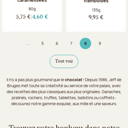
framboises
Poids net :
80g
Poids net :
135g
5,75 €
4,60 €
9,95 €
...
5
6
7
8
9
Page
Page
Page
Page 8 sur 9
Page
Tout voir
Il n’y a pas plus gourmand que le
chocolat
! Depuis 1986, Jeff de
Bruges met toute sa créativité au service de votre palais, avec
des recettes des plus classiques aux plus originales. Ganaches,
pralinés, rochers, truffes, tablettes, ballotins ou coffrets :
découvrez notre gamme exquise, aux mille et une saveurs.