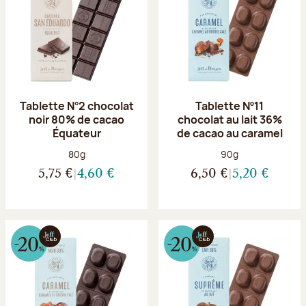
Tablette N°2 chocolat
Tablette Nº11
noir 80% de cacao
chocolat au lait 36%
Équateur
de cacao au caramel
Poids net :
Poids net :
80g
90g
5,75 €
4,60 €
6,50 €
5,20 €