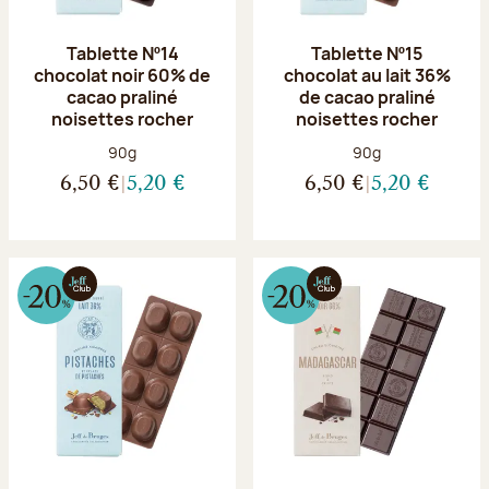
Tablette Nº14
Tablette Nº15
chocolat noir 60% de
chocolat au lait 36%
cacao praliné
de cacao praliné
noisettes rocher
noisettes rocher
Poids net :
Poids net :
90g
90g
6,50 €
5,20 €
6,50 €
5,20 €