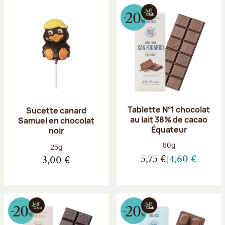
Tablette N°1 chocolat
Sucette canard
au lait 38% de cacao
Samuel en chocolat
Équateur
noir
Poids net :
80g
Poids net :
25g
5,75 €
4,60 €
3,00 €