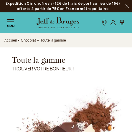
Expédition Chronofresh (12€ de frais de port au lieu de 16€)
Aller à la navigation
offerte à partir de 75€ en France métropolitaine
Fer
Aller au contenu principal
Aller au pied de page
Nos boutiques
S’identifie
Mon p
MENU
Accueil
Chocolat
Toute la gamme
Toute la gamme
TROUVER VOTRE BONHEUR !