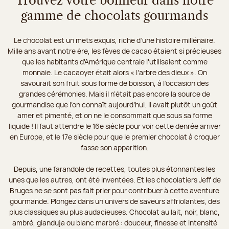
Trouvez votre bonheur dans notre
gamme de chocolats gourmands
Le chocolat est un mets exquis, riche d’une histoire millénaire.
Mille ans avant notre ère, les fèves de cacao étaient si précieuses
que les habitants d’Amérique centrale l’utilisaient comme
monnaie. Le cacaoyer était alors « l’arbre des dieux ». On
savourait son fruit sous forme de boisson, à l’occasion des
grandes cérémonies. Mais il n’était pas encore la source de
gourmandise que l’on connaît aujourd’hui. Il avait plutôt un goût
amer et pimenté, et on ne le consommait que sous sa forme
liquide ! Il faut attendre le 16e siècle pour voir cette denrée arriver
en Europe, et le 17e siècle pour que le premier chocolat à croquer
fasse son apparition.
Depuis, une farandole de recettes, toutes plus étonnantes les
unes que les autres, ont été inventées. Et les chocolatiers Jeff de
Bruges ne se sont pas fait prier pour contribuer à cette aventure
gourmande. Plongez dans un univers de saveurs affriolantes, des
plus classiques au plus audacieuses. Chocolat au lait, noir, blanc,
ambré, gianduja ou blanc marbré : douceur, finesse et intensité