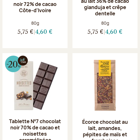
au lait 36% de cacao
noir 72% de cacao
gianduja et crêpe
Côte-d'Ivoire
dentelle
Poids net :
Poids net :
80g
80g
5,75 €
4,60 €
5,75 €
4,60 €
Tablette Nº7 chocolat
Écorce chocolat au
noir 70% de cacao et
lait, amandes,
noisettes
pépites de maïs et
caramélisées