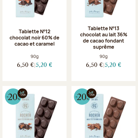
Tablette Nº13
Tablette Nº12
chocolat au lait 36%
chocolat noir 60% de
de cacao fondant
cacao et caramel
suprême
Poids net :
Poids net :
90g
90g
6,50 €
5,20 €
6,50 €
5,20 €