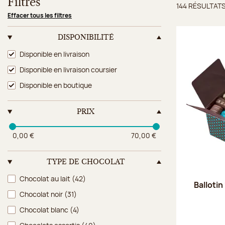
Filtres
144 RÉSULTAT
Résulta
Effacer tous les filtres
DISPONIBILITÉ
Disponibilité
Disponible en livraison
Disponible en livraison coursier
Disponible en boutique
PRIX
0,00 €
70,00 €
TYPE DE CHOCOLAT
Type de chocolat
Chocolat au lait
(42)
Ballotin
Chocolat noir
(31)
Chocolat blanc
(4)