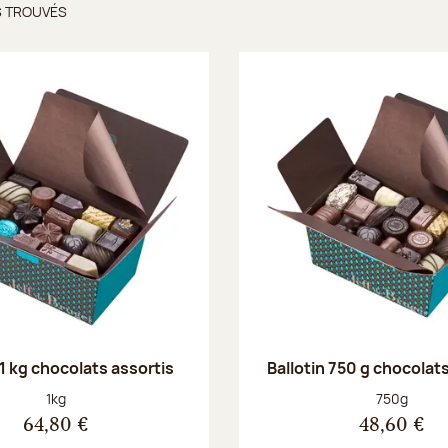
S TROUVÉS
ts trouvés
 1 kg chocolats assortis
Ballotin 750 g chocolat
Poids net :
Poids net :
1kg
750g
64,80 €
48,60 €