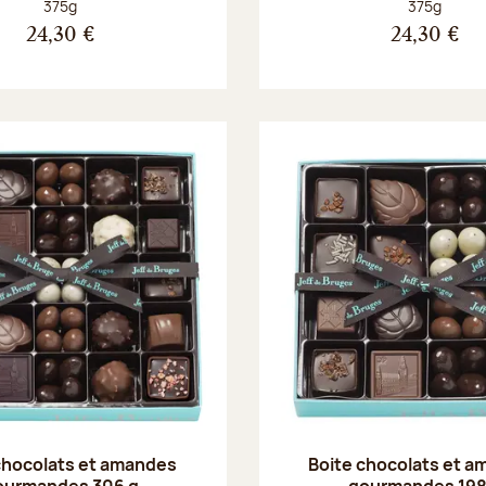
Poids net :
Poids net :
375g
375g
24,30 €
24,30 €
chocolats et amandes
Boite chocolats et 
ourmandes 306 g
gourmandes 198