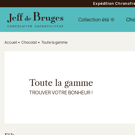
Expédition Chronofres
Aller à la navigation
Aller au contenu principal
Aller au pied de page
Collection été 🌞
Cho
Accueil
Chocolat
Toute la gamme
Toute la gamme
TROUVER VOTRE BONHEUR !