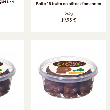
gues - 4
Boite 16 fruits en pâtes d'amandes
Poids net :
242g
19,95 €