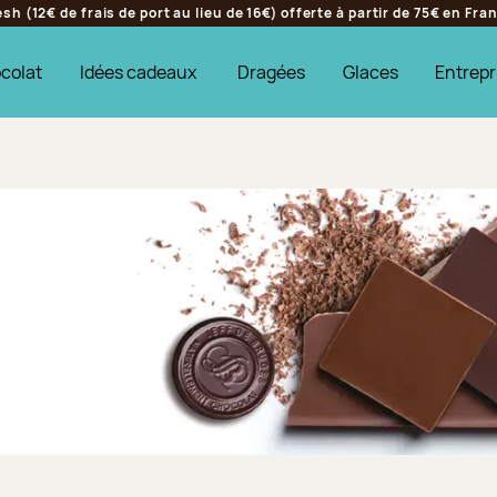
h (12€ de frais de port au lieu de 16€) offerte à partir de 75€ en Fr
colat
Idées cadeaux
Dragées
Glaces
Entrepr