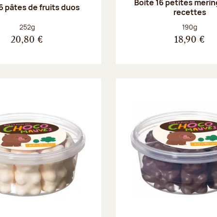
Boite 16 petites merin
6 pâtes de fruits duos
recettes
Poids net :
Poids net :
252g
190g
20,80 €
18,90 €