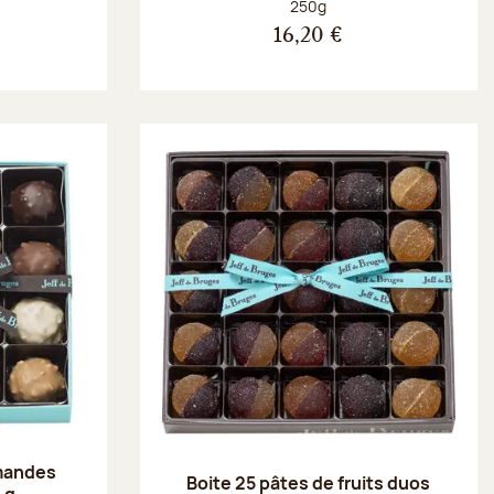
Poids net :
250g
16,20 €
amandes
Boite 25 pâtes de fruits duos
 g