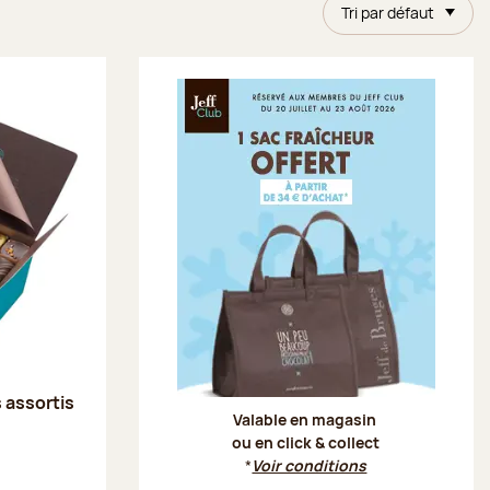
Tri par défaut
Offre Je
s assortis
Valable en magasin
ou en click & collect
*
Voir conditions