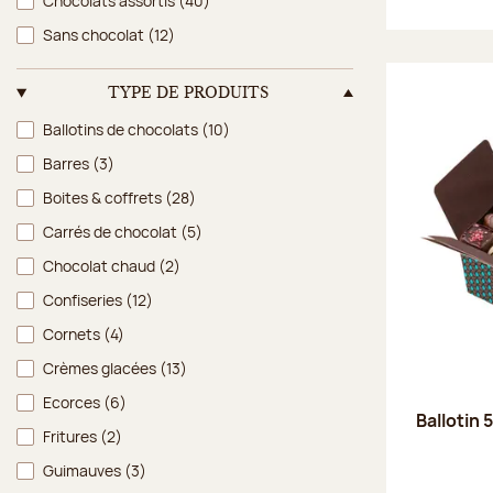
Chocolats assortis
(40)
Sans chocolat
(12)
TYPE DE PRODUITS
Type de produits
Ballotins de chocolats
(10)
Barres
(3)
Boites & coffrets
(28)
Carrés de chocolat
(5)
Chocolat chaud
(2)
Confiseries
(12)
Cornets
(4)
Crèmes glacées
(13)
Ecorces
(6)
Ballotin 
Fritures
(2)
Guimauves
(3)