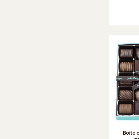
Boite 
g