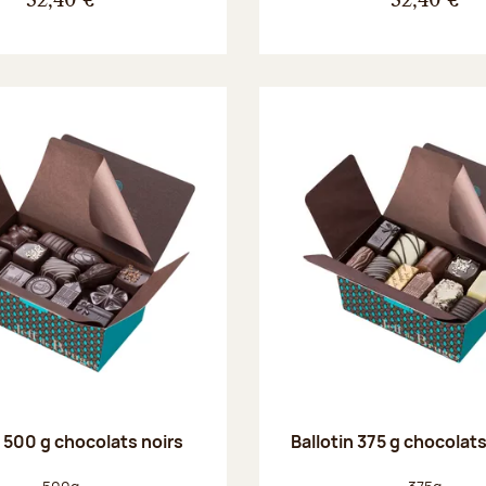
32,40 €
32,40 €
n 500 g chocolats noirs
Ballotin 375 g chocolat
Poids net :
Poids net :