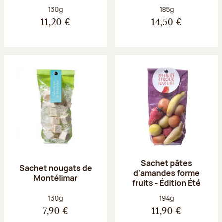
Poids net :
Poids net :
130g
185g
11,20 €
14,50 €
Sachet pâtes
Sachet nougats de
d'amandes forme
Montélimar
fruits - Édition Été
Poids net :
Poids net :
130g
194g
7,90 €
11,90 €