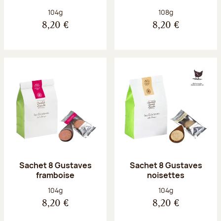
Poids net :
Poids net :
104g
108g
8,20 €
8,20 €
Sachet 8 Gustaves
Sachet 8 Gustaves
framboise
noisettes
Poids net :
Poids net :
104g
104g
8,20 €
8,20 €