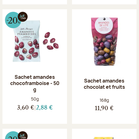
Sachet amandes
Sachet amandes
chocoframboise - 50
chocolat et fruits
g
Poids net :
50g
Poids net :
168g
3,60 €
2,88 €
11,90 €