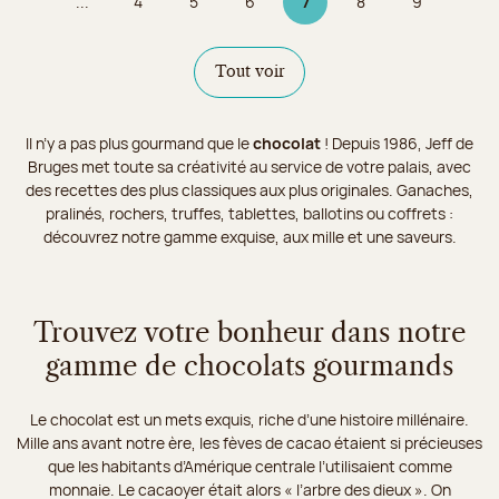
...
4
5
6
7
8
9
Page
Page
Page
Page 7 sur 9
Page
Page
Tout voir
Il n’y a pas plus gourmand que le
chocolat
! Depuis 1986, Jeff de
Bruges met toute sa créativité au service de votre palais, avec
des recettes des plus classiques aux plus originales. Ganaches,
pralinés, rochers, truffes, tablettes, ballotins ou coffrets :
découvrez notre gamme exquise, aux mille et une saveurs.
Trouvez votre bonheur dans notre
gamme de chocolats gourmands
Le chocolat est un mets exquis, riche d’une histoire millénaire.
Mille ans avant notre ère, les fèves de cacao étaient si précieuses
que les habitants d’Amérique centrale l’utilisaient comme
monnaie. Le cacaoyer était alors « l’arbre des dieux ». On