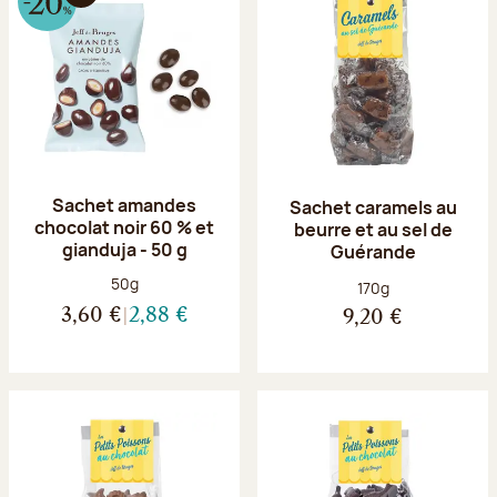
Sachet amandes
Sachet caramels au
chocolat noir 60 % et
beurre et au sel de
gianduja - 50 g
Guérande
Poids net :
50g
Poids net :
170g
3,60 €
2,88 €
9,20 €