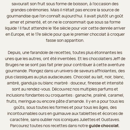
savourait son fruit sous forme de boisson, à l’occasion des
grandes cérémonies. Mais il n’était pas encore la source de
gourmandise que l’on connaît aujourd’hui. Il avait plutôt un goût
amer et pimenté, et on ne le consommait que sous sa forme
liquide ! Il faut attendre le 16e siècle pour voir cette denrée arriver
en Europe, et le 17e siècle pour que le premier chocolat à croquer
fasse son apparition.
Depuis, une farandole de recettes, toutes plus étonnantes les
unes que les autres, ont été inventées. Et les chocolatiers Jeff de
Bruges ne se sont pas fait prier pour contribuer à cette aventure
gourmande. Plongez dans un univers de saveurs affriolantes, des
plus classiques au plus audacieuses. Chocolat au lait, noir, blanc,
ambré, gianduja ou blanc marbré : douceur, finesse et intensité
sont au rendez-vous. Découvrez nos multiples parfums et
inclusions fondantes ou croquantes : ganache, praliné, caramel,
fruits, meringue ou encore pâte d’amande. Il y en a pour tous les
goûts, sous toutes les formes et pour tous les âges, des
incontournables ours en guimauve aux tablettes et écorces de
caractère, sans oublier nos iconiques Juliettes et Gustaves.
Parcourez toutes nos recettes dans notre
guide chocolat
.