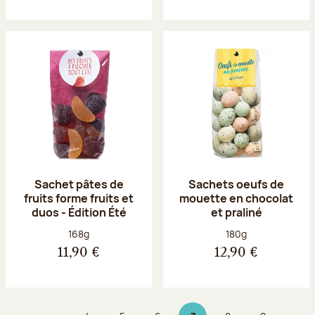
Sachet pâtes de
Sachets oeufs de
fruits forme fruits et
mouette en chocolat
duos - Édition Été
et praliné
Poids net :
Poids net :
168g
180g
11,90 €
12,90 €