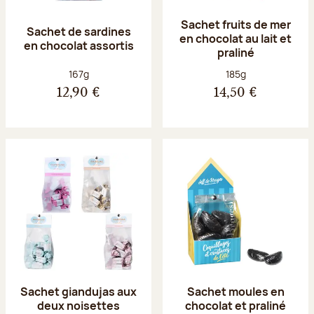
Sachet fruits de mer
Sachet de sardines
en chocolat au lait et
en chocolat assortis
praliné
Poids net :
Poids net :
167g
185g
12,90 €
14,50 €
Sachet giandujas aux
Sachet moules en
deux noisettes
chocolat et praliné