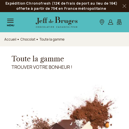
Expédition Chronofresh (12€ de frais de port au lieu de 16€)
Aller à la navigation
offerte à partir de 75€ en France métropolitaine
Fer
Aller au contenu principal
Aller au pied de page
Nos boutiques
S’identifie
Mon p
MENU
Accueil
Chocolat
Toute la gamme
Toute la gamme
TROUVER VOTRE BONHEUR !