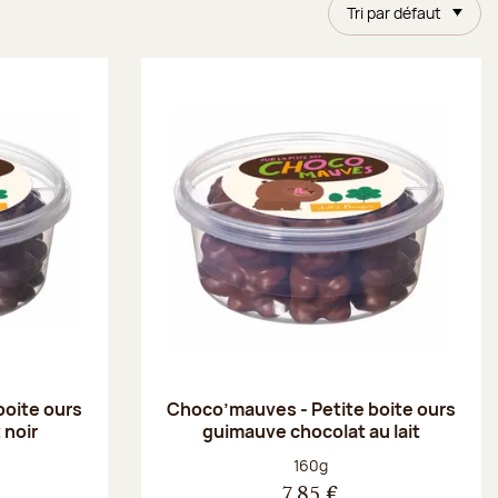
Tri par défaut
boite ours
Choco’mauves - Petite boite ours
 noir
guimauve chocolat au lait
Poids net :
160g
7,85 €