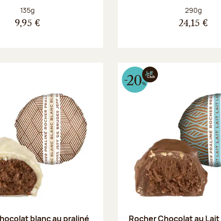
Poids net :
Poids net :
135g
290g
9,95 €
24,15 €
hocolat blanc au praliné
Rocher Chocolat au Lait 