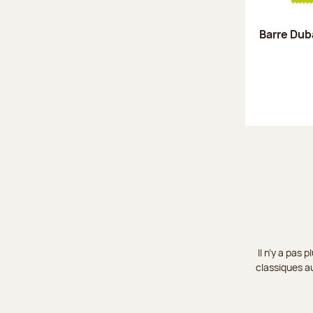
Barre Duba
Il n’y a pas
classiques au