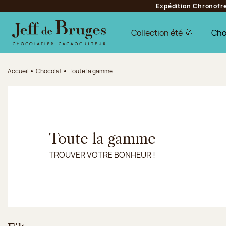
Expédition Chronofres
Aller à la navigation
Aller au contenu principal
Aller au pied de page
Collection été 🌞
Cho
Accueil
Chocolat
Toute la gamme
Toute la gamme
TROUVER VOTRE BONHEUR !