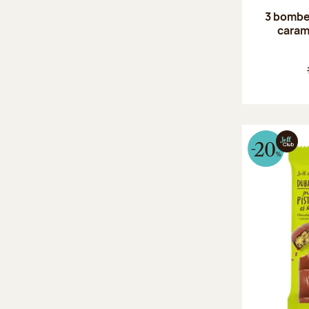
3 bombes
caram