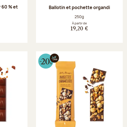
 60 % et
Ballotin et pochette organdi
g
Poids net :
250g
À partir de
19,20 €