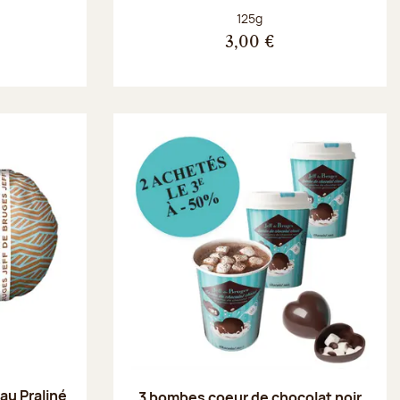
Poids net :
125g
3,00 €
au Praliné
3 bombes coeur de chocolat noir