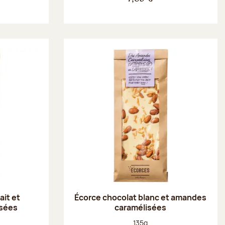
ait et
Écorce chocolat blanc et amandes
isées
caramélisées
Poids net :
135g