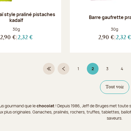
ï style praliné pistaches
Barre gaufrette pr
kadaïf
Poids net :
Poids net :
30g
30g
2,90 €
2,32 €
2,90 €
2,32 €
1
2
3
4
Première page
Page précédente
Page
Page 2 sur 9
Page
Page
Tout voir
 plus gourmand que le
chocolat
! Depuis 1986, Jeff de Bruges met toute s
x plus originales. Ganaches, pralinés, rochers, truffes, tablettes, bal
saveurs.