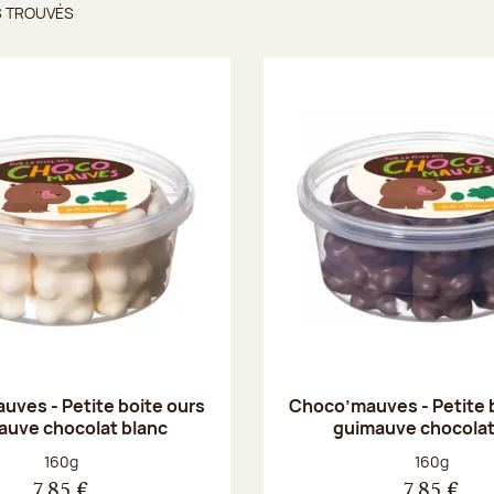
S TROUVÉS
ts trouvés
ves - Petite boite ours
Choco’mauves - Petite 
auve chocolat blanc
guimauve chocolat
Poids net :
Poids net :
160g
160g
7,85 €
7,85 €