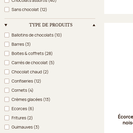
Chocolats assortis
(40)
Sans chocolat
(12)
TYPE DE PRODUITS
Type de produits
Ballotins de chocolats
(10)
Barres
(3)
Boites & coffrets
(28)
Carrés de chocolat
(5)
Chocolat chaud
(2)
Confiseries
(12)
Cornets
(4)
Crèmes glacées
(13)
Ecorces
(6)
Écorce
Fritures
(2)
nois
Guimauves
(3)