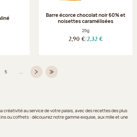
Barre écorce chocolat noir 60% et
aliné
noisettes caramélisées
Poids net :
25g
2,90 €
2,32 €
5
...
Page
Page suivante
Dernière page
a créativité au service de votre palais, avec des recettes des plus
lotins ou coffrets : découvrez notre gamme exquise, aux mille et une