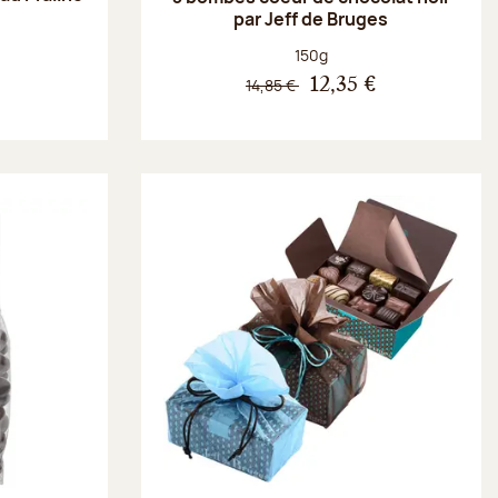
par Jeff de Bruges
Poids net :
150g
€
14,85 €
12,35 €