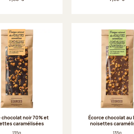
 chocolat noir 70% et
Écorce chocolat au l
ettes caramélisées
noisettes caramél
Poids net :
Poids net :
135g
135g