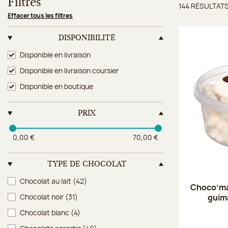
Filtres
144 RÉSULTAT
Résulta
Effacer tous les filtres
DISPONIBILITÉ
Disponibilité
Disponible en livraison
Disponible en livraison coursier
Disponible en boutique
PRIX
0,00 €
70,00 €
TYPE DE CHOCOLAT
Type de chocolat
Chocolat au lait
(42)
Choco’mau
guim
Chocolat noir
(31)
Chocolat blanc
(4)