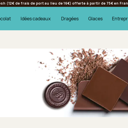
h (12€ de frais de port au lieu de 16€) offerte à partir de 75€ en Fr
colat
Idées cadeaux
Dragées
Glaces
Entrepr