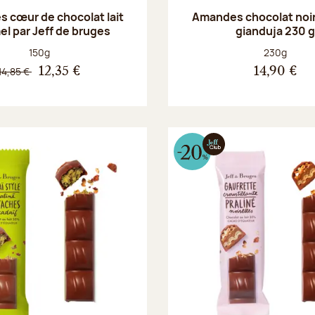
 cœur de chocolat lait
Amandes chocolat noir
el par Jeff de bruges
gianduja 230 
Poids net :
Poids net :
150g
230g
14,85 €
12,35 €
14,90 €