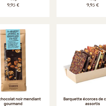
9,95 €
9,95 €
chocolat noir mendiant
Barquette écorces de 
gourmand
assortis