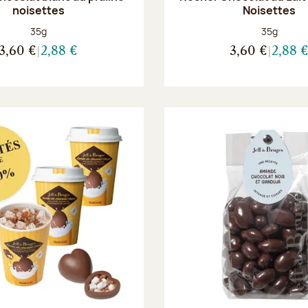
noisettes
Noisettes
Poids net :
Poids net :
35g
35g
3,60 €
2,88 €
3,60 €
2,88 