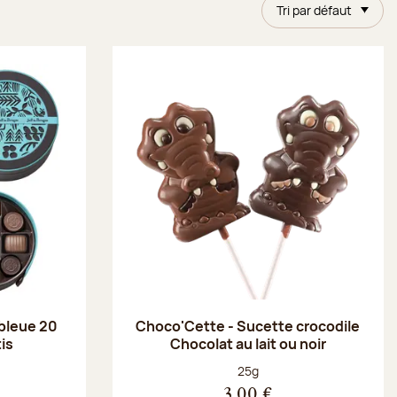
Tri par défaut
 bleue 20
Choco'Cette - Sucette crocodile
is
Chocolat au lait ou noir
Poids net :
25g
3,00 €