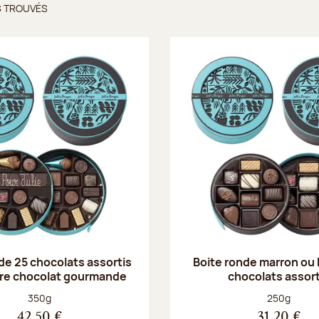
S TROUVÉS
ts trouvés
de 25 chocolats assortis
Boite ronde marron ou
rre chocolat gourmande
chocolats assort
Poids net :
Poids net :
350g
250g
42,50 €
31,20 €