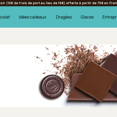
h (12€ de frais de port au lieu de 16€) offerte à partir de 75€ en Fr
colat
Idées cadeaux
Dragées
Glaces
Entrepr