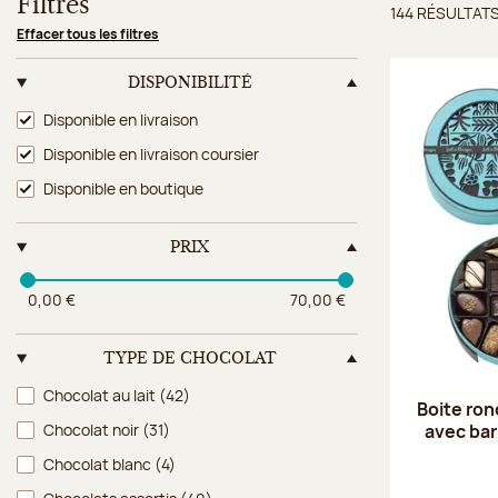
Filtres
144 RÉSULTAT
Résulta
Effacer tous les filtres
DISPONIBILITÉ
Disponibilité
Disponible en livraison
Disponible en livraison coursier
Disponible en boutique
PRIX
0,00 €
70,00 €
TYPE DE CHOCOLAT
Type de chocolat
Chocolat au lait
(42)
Boite ron
avec ba
Chocolat noir
(31)
Chocolat blanc
(4)