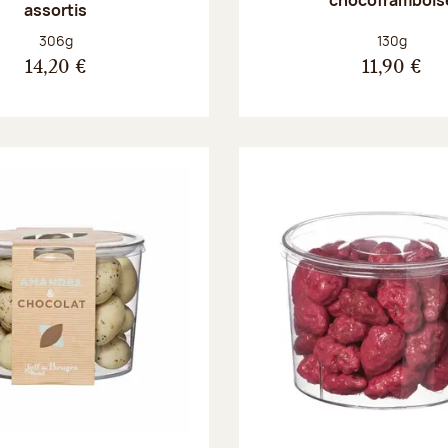
assortis
Poids net :
Poids net :
306g
130g
14,20 €
11,90 €