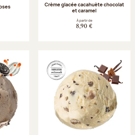
Crème glacée cacahuète chocolat
roses
et caramel
À partir de
8,90 €