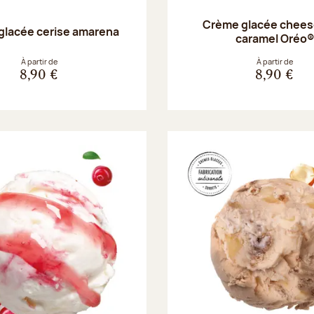
Crème glacée chee
glacée cerise amarena
caramel Oréo®
À partir de
À partir de
8,90 €
8,90 €