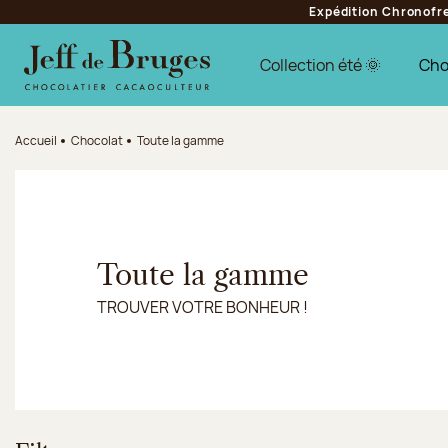
Expédition Chronofres
Aller à la navigation
Aller au contenu principal
Aller au pied de page
Collection été 🌞
Cho
Accueil
Chocolat
Toute la gamme
Toute la gamme
TROUVER VOTRE BONHEUR !