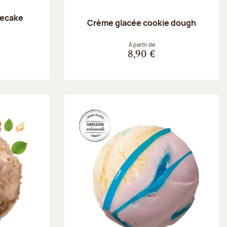
secake
Crème glacée cookie dough
À partir de
8,90 €