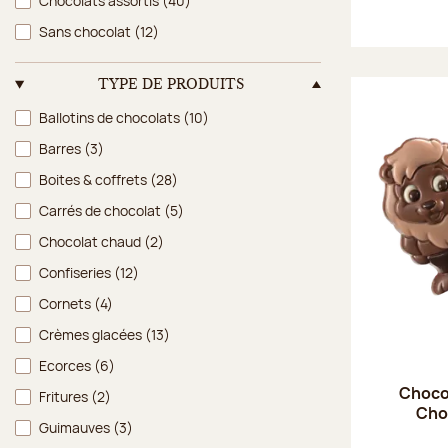
Chocolats assortis
(40)
Sans chocolat
(12)
TYPE DE PRODUITS
Type de produits
Ballotins de chocolats
(10)
Barres
(3)
Boites & coffrets
(28)
Carrés de chocolat
(5)
Chocolat chaud
(2)
Confiseries
(12)
Cornets
(4)
Crèmes glacées
(13)
Ecorces
(6)
Choco'
Fritures
(2)
Choc
Guimauves
(3)