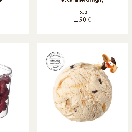
Poids net :
130g
11,90 €