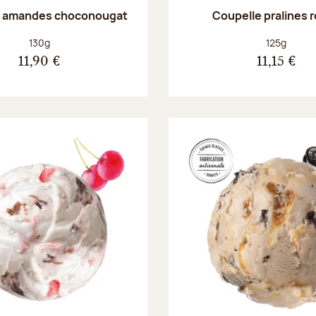
e amandes choconougat
Coupelle pralines 
Poids net :
Poids net :
130g
125g
11,90 €
11,15 €