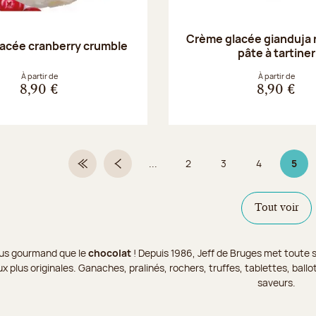
Crème glacée gianduja 
acée cranberry crumble
pâte à tartiner
À partir de
À partir de
8,90 €
8,90 €
...
2
3
4
5
Première page
Page précédente
Page
Page
Page
Page 
Tout voir
 plus gourmand que le
chocolat
! Depuis 1986, Jeff de Bruges met toute s
x plus originales. Ganaches, pralinés, rochers, truffes, tablettes, bal
saveurs.