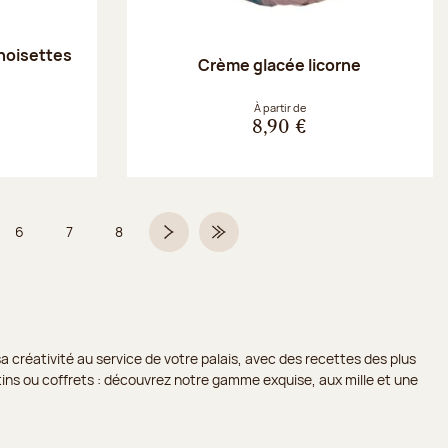
noisettes
Crème glacée licorne
À partir de
8,90 €
6
7
8
5 sur 9
Page
Page
Page
Page suivante
Dernière page
a créativité au service de votre palais, avec des recettes des plus
lotins ou coffrets : découvrez notre gamme exquise, aux mille et une