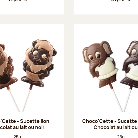
Cette - Sucette lion
Choco'Cette - Sucette
olat au lait ou noir
Chocolat au lait ou
Poids net :
Poids net :
25g
25g