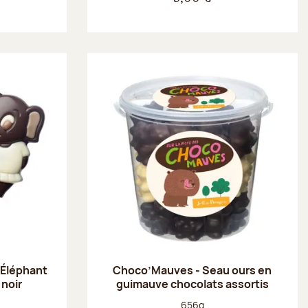
 Éléphant
Choco’Mauves - Seau ours en
 noir
guimauve chocolats assortis
Poids net :
656g