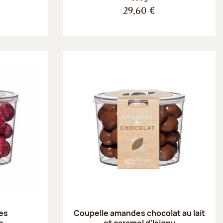
29,60 €
es
Coupelle amandes chocolat au lait
e
et caramel d'Isigny