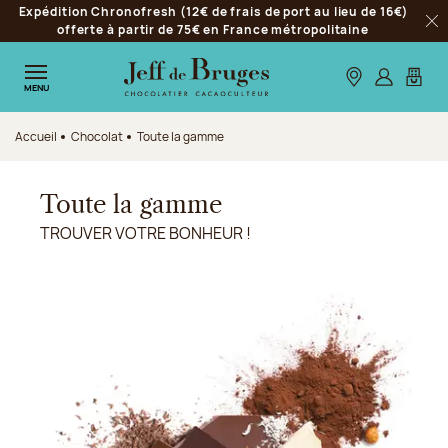
Expédition Chronofresh (12€ de frais de port au lieu de 16€)
Aller à la navigation
offerte à partir de 75€ en France métropolitaine
Fer
Aller au contenu principal
Aller au pied de page
Nos boutiques
S’identifie
Mon p
MENU
Accueil
Chocolat
Toute la gamme
Toute la gamme
TROUVER VOTRE BONHEUR !