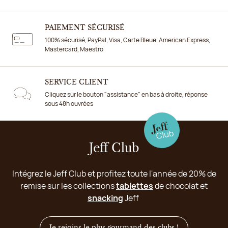
PAIEMENT SÉCURISÉ
100% sécurisé, PayPal, Visa, Carte Bleue, American Express,
Mastercard, Maestro
SERVICE CLIENT
Cliquez sur le bouton "assistance" en bas à droite, réponse
sous 48h ouvrées
Jeff Club
Intégrez le Jeff Club et profitez toute l'année de 20% de
remise sur les collections
tablettes
de chocolat et
snacking
Jeff
Je rejoins le plus gourmand des clubs !