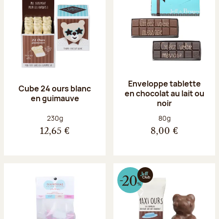
Enveloppe tablette
Cube 24 ours blanc
en chocolat au lait ou
en guimauve
noir
Poids net :
Poids net :
230g
80g
12,65 €
8,00 €