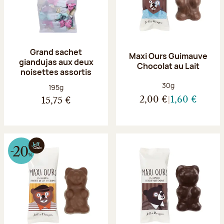
Grand sachet
Maxi Ours Guimauve
giandujas aux deux
Chocolat au Lait
noisettes assortis
Poids net :
30g
Poids net :
195g
2,00 €
1,60 €
15,75 €