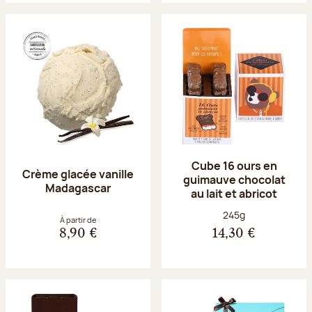
Cube 16 ours en
Crème glacée vanille
guimauve chocolat
Madagascar
au lait et abricot
Poids net :
245g
À partir de
8,90 €
14,30 €