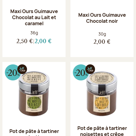
Maxi Ours Guimauve
Maxi Ours Guimauve
Chocolat au Lait et
Chocolat noir
caramel
Poids net :
36g
Poids net :
30g
2,50 €
2,00 €
2,00 €
Pot de pâte à tartiner
Pot de pâte à tartiner
noisettes et crêpe