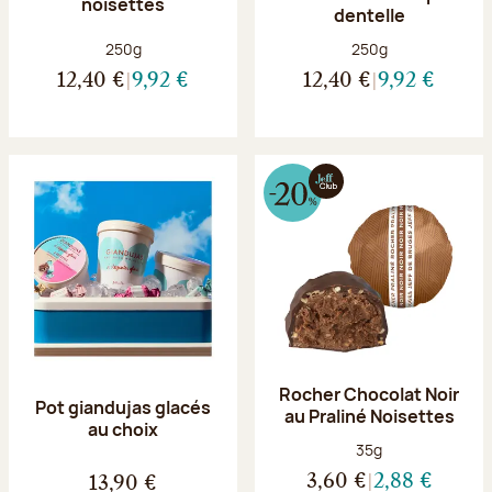
noisettes
dentelle
Poids net :
Poids net :
250g
250g
12,40 €
9,92 €
12,40 €
9,92 €
Rocher Chocolat Noir
Pot giandujas glacés
au Praliné Noisettes
au choix
Poids net :
35g
3,60 €
2,88 €
13,90 €