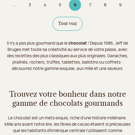
...
3
4
5
6
7
8
9
Page
Page
Page
Page 6 sur 9
Page
Page
Page
Tout voir
Il n’y a pas plus gourmand que le
chocolat
! Depuis 1986, Jeff de
Bruges met toute sa créativité au service de votre palais, avec
des recettes des plus classiques aux plus originales. Ganaches,
pralinés, rochers, truffes, tablettes, ballotins ou coffrets :
découvrez notre gamme exquise, aux mille et une saveurs.
Trouvez votre bonheur dans notre
gamme de chocolats gourmands
Le chocolat est un mets exquis, riche d’une histoire millénaire.
Mille ans avant notre ère, les fèves de cacao étaient si précieuses
que les habitants d’Amérique centrale l’utilisaient comme