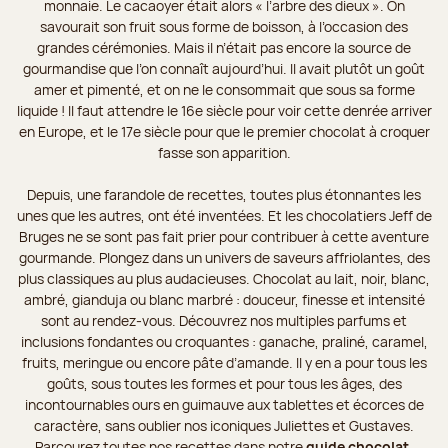
monnaie. Le cacaoyer était alors « l’arbre des dieux ». On
savourait son fruit sous forme de boisson, à l’occasion des
grandes cérémonies. Mais il n’était pas encore la source de
gourmandise que l’on connaît aujourd’hui. Il avait plutôt un goût
amer et pimenté, et on ne le consommait que sous sa forme
liquide ! Il faut attendre le 16e siècle pour voir cette denrée arriver
en Europe, et le 17e siècle pour que le premier chocolat à croquer
fasse son apparition.
Depuis, une farandole de recettes, toutes plus étonnantes les
unes que les autres, ont été inventées. Et les chocolatiers Jeff de
Bruges ne se sont pas fait prier pour contribuer à cette aventure
gourmande. Plongez dans un univers de saveurs affriolantes, des
plus classiques au plus audacieuses. Chocolat au lait, noir, blanc,
ambré, gianduja ou blanc marbré : douceur, finesse et intensité
sont au rendez-vous. Découvrez nos multiples parfums et
inclusions fondantes ou croquantes : ganache, praliné, caramel,
fruits, meringue ou encore pâte d’amande. Il y en a pour tous les
goûts, sous toutes les formes et pour tous les âges, des
incontournables ours en guimauve aux tablettes et écorces de
caractère, sans oublier nos iconiques Juliettes et Gustaves.
Parcourez toutes nos recettes dans notre
guide chocolat
.