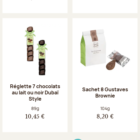
Réglette 7 chocolats
Sachet 8 Gustaves
au lait ou noir Dubaï
Brownie
Style
Poids net :
Poids net :
89g
104g
10,45 €
8,20 €