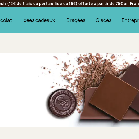
h (12€ de frais de port au lieu de 16€) offerte à partir de 75€ en Fr
colat
Idées cadeaux
Dragées
Glaces
Entrepr