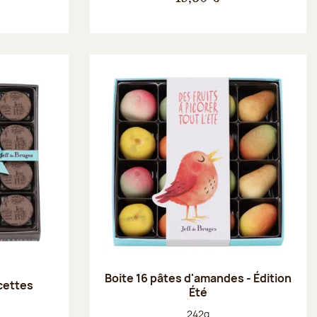
Boite 16 pâtes d'amandes - Édition
ecettes
Été
Poids net :
242g