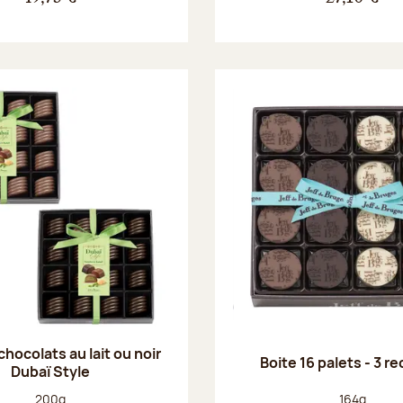
chocolats au lait ou noir
Boite 16 palets - 3 r
Dubaï Style
Poids net :
Poids net :
200g
164g