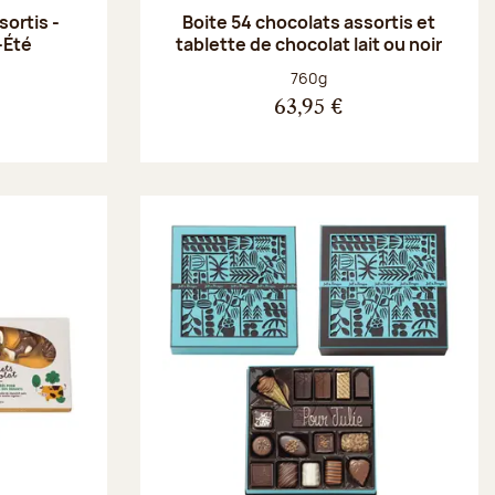
ortis -
Boite 54 chocolats assortis et
-Été
tablette de chocolat lait ou noir
Poids net :
760g
63,95 €