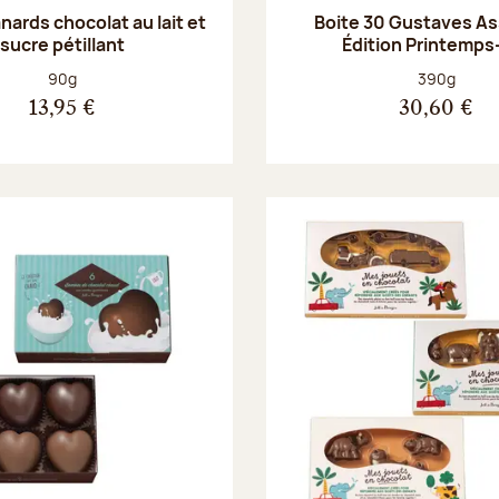
anards chocolat au lait et
Boite 30 Gustaves Ass
sucre pétillant
Édition Printemps
Poids net :
Poids net :
90g
390g
13,95 €
30,60 €