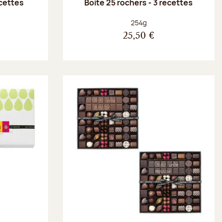
ecettes
Boite 25 rochers - 3 recettes
Poids net :
254g
25,50 €