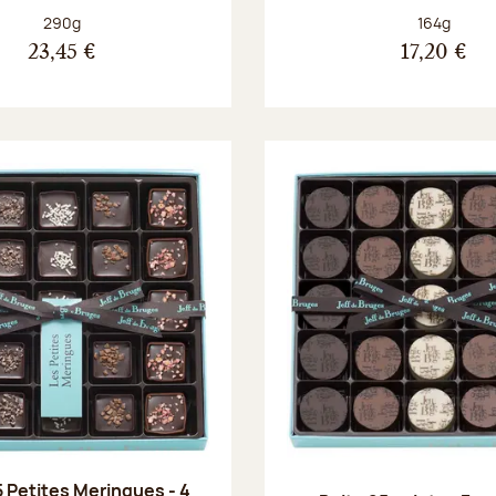
Poids net :
Poids net :
290g
164g
23,45 €
17,20 €
5 Petites Meringues - 4