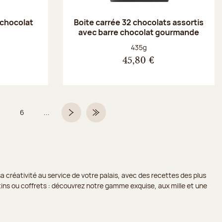
 chocolat
Boite carrée 32 chocolats assortis
avec barre chocolat gourmande
Poids net :
435g
45,80 €
6
...
Page
Page
Page suivante
Dernière page
a créativité au service de votre palais, avec des recettes des plus
lotins ou coffrets : découvrez notre gamme exquise, aux mille et une