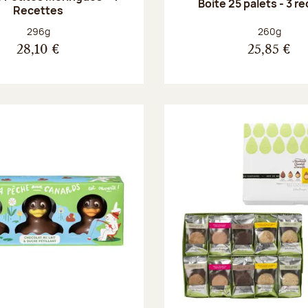
Boite 25 palets - 3 r
Recettes
Poids net :
Poids net :
296g
260g
28,10 €
25,85 €