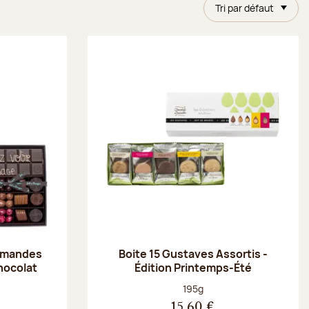
Tri par défaut
 amandes
Boite 15 Gustaves Assortis -
chocolat
Édition Printemps-Été
Poids net :
195g
15,60 €