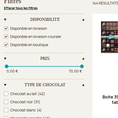
Filtres
144 RÉSULTAT
Résulta
Effacer tous les filtres
DISPONIBILITÉ
Disponibilité
Disponible en livraison
Disponible en livraison coursier
Disponible en boutique
PRIX
0,00 €
70,00 €
TYPE DE CHOCOLAT
Type de chocolat
Chocolat au lait
(42)
Boite 3
ta
Chocolat noir
(31)
Chocolat blanc
(4)