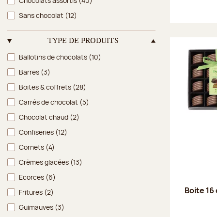
Chocolats assortis
(40)
Sans chocolat
(12)
TYPE DE PRODUITS
Type de produits
Ballotins de chocolats
(10)
Barres
(3)
Boites & coffrets
(28)
Carrés de chocolat
(5)
Chocolat chaud
(2)
Confiseries
(12)
Cornets
(4)
Crèmes glacées
(13)
Ecorces
(6)
Boite 16 
Fritures
(2)
Guimauves
(3)