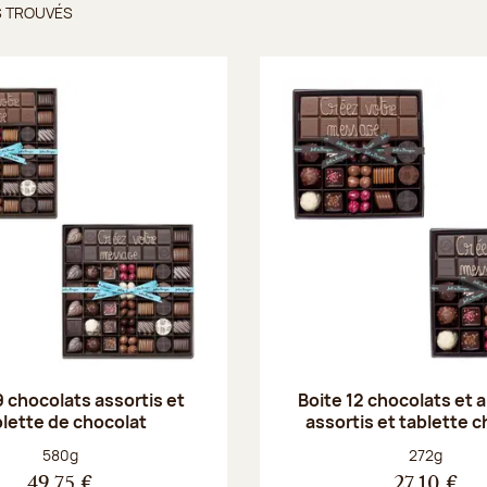
S TROUVÉS
ts trouvés
9 chocolats assortis et
Boite 12 chocolats et
blette de chocolat
assortis et tablette 
Poids net :
Poids net :
580g
272g
49,75 €
27,10 €