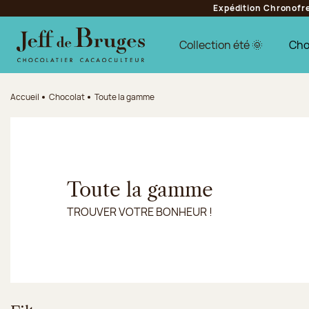
Expédition Chronofres
Aller à la navigation
Aller au contenu principal
Aller au pied de page
Collection été 🌞
Cho
Accueil
Chocolat
Toute la gamme
Toute la gamme
TROUVER VOTRE BONHEUR !