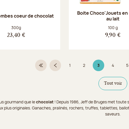
Boite Choco'Jouets en
ombes coeur de chocolat
au lait
Poids net :
Poids net :
300g
100 g
23,40 €
9,90 €
1
2
3
4
5
Première page
Page précédente
Page
Page
Page 3 sur 9
Page
Tout voir
 plus gourmand que le
chocolat
! Depuis 1986, Jeff de Bruges met toute s
x plus originales. Ganaches, pralinés, rochers, truffes, tablettes, bal
saveurs.