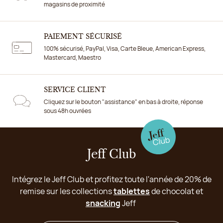
magasins de proximité
PAIEMENT SÉCURISÉ
100% sécurisé, PayPal, Visa, Carte Bleue, American Express,
Mastercard, Maestro
SERVICE CLIENT
Cliquez sur le bouton "assistance" en bas à droite, réponse
sous 48h ouvrées
Jeff Club
Intégrez le Jeff Club et profitez toute l'année de 20% de
remise sur les collections
tablettes
de chocolat et
snacking
Jeff