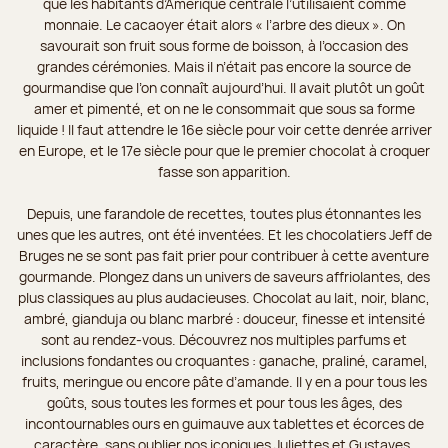
que les habitants d’Amérique centrale l’utilisaient comme
monnaie. Le cacaoyer était alors « l’arbre des dieux ». On
savourait son fruit sous forme de boisson, à l’occasion des
grandes cérémonies. Mais il n’était pas encore la source de
gourmandise que l’on connaît aujourd’hui. Il avait plutôt un goût
amer et pimenté, et on ne le consommait que sous sa forme
liquide ! Il faut attendre le 16e siècle pour voir cette denrée arriver
en Europe, et le 17e siècle pour que le premier chocolat à croquer
fasse son apparition.
Depuis, une farandole de recettes, toutes plus étonnantes les
unes que les autres, ont été inventées. Et les chocolatiers Jeff de
Bruges ne se sont pas fait prier pour contribuer à cette aventure
gourmande. Plongez dans un univers de saveurs affriolantes, des
plus classiques au plus audacieuses. Chocolat au lait, noir, blanc,
ambré, gianduja ou blanc marbré : douceur, finesse et intensité
sont au rendez-vous. Découvrez nos multiples parfums et
inclusions fondantes ou croquantes : ganache, praliné, caramel,
fruits, meringue ou encore pâte d’amande. Il y en a pour tous les
goûts, sous toutes les formes et pour tous les âges, des
incontournables ours en guimauve aux tablettes et écorces de
caractère, sans oublier nos iconiques Juliettes et Gustaves.