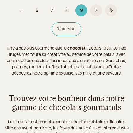
...
6
7
8
9
Page
Page
Page
Page 9 sur 9
Page suivante
Dernière pa
Tout voir
Il n’y a pas plus gourmand que le
chocolat
! Depuis 1986, Jeff de
Bruges met toute sa créativité au service de votre palais, avec
des recettes des plus classiques aux plus originales. Ganaches,
pralinés, rochers, truffes, tablettes, ballotins ou coffrets :
découvrez notre gamme exquise, aux mille et une saveurs.
Trouvez votre bonheur dans notre
gamme de chocolats gourmands
Le chocolat est un mets exquis, riche d’une histoire millénaire.
Mille ans avant notre ère, les fèves de cacao étaient si précieuses