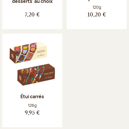
desserts' au choix
Poids net :
120g
7,20 €
10,20 €
Étui carrés
Poids net :
126g
9,95 €