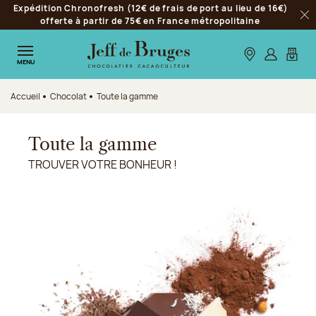
Expédition Chronofresh (12€ de frais de port au lieu de 16€)
Aller à la navigation
offerte à partir de 75€ en France métropolitaine
Fer
Aller au contenu principal
Aller au pied de page
Nos boutiques
S’identifie
Mon p
MENU
Accueil
Chocolat
Toute la gamme
Toute la gamme
TROUVER VOTRE BONHEUR !