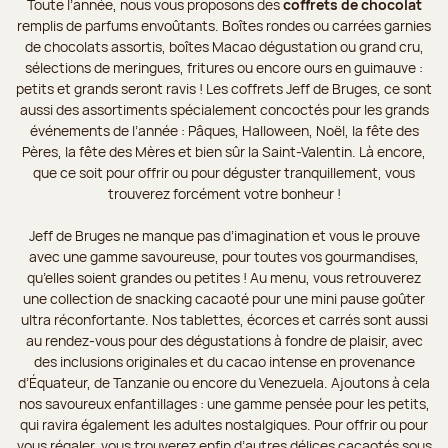
Toute l’année, nous vous proposons des
coffrets de chocolat
remplis de parfums envoûtants. Boîtes rondes ou carrées garnies
de chocolats assortis, boîtes Macao dégustation ou grand cru,
sélections de meringues, fritures ou encore ours en guimauve :
petits et grands seront ravis ! Les coffrets Jeff de Bruges, ce sont
aussi des assortiments spécialement concoctés pour les grands
événements de l’année : Pâques, Halloween, Noël, la fête des
Pères, la fête des Mères et bien sûr la Saint-Valentin. Là encore,
que ce soit pour offrir ou pour déguster tranquillement, vous
trouverez forcément votre bonheur !
Jeff de Bruges ne manque pas d’imagination et vous le prouve
avec une gamme savoureuse, pour toutes vos gourmandises,
qu’elles soient grandes ou petites ! Au menu, vous retrouverez
une collection de snacking cacaoté pour une mini pause goûter
ultra réconfortante. Nos tablettes, écorces et carrés sont aussi
au rendez-vous pour des dégustations à fondre de plaisir, avec
des inclusions originales et du cacao intense en provenance
d’Équateur, de Tanzanie ou encore du Venezuela. Ajoutons à cela
nos savoureux enfantillages : une gamme pensée pour les petits,
qui ravira également les adultes nostalgiques. Pour offrir ou pour
vous régaler, vous trouverez enfin d’autres délices cacaotés sous