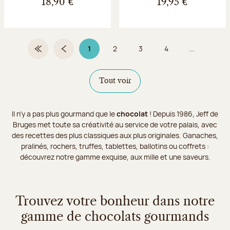
18,90 €
19,95 €
1
2
3
4
...
Première page
Page précédente
Page 1 sur 9
Page
Page
Page
Tout voir
Il n’y a pas plus gourmand que le
chocolat
! Depuis 1986, Jeff de
Bruges met toute sa créativité au service de votre palais, avec
des recettes des plus classiques aux plus originales. Ganaches,
pralinés, rochers, truffes, tablettes, ballotins ou coffrets :
découvrez notre gamme exquise, aux mille et une saveurs.
Trouvez votre bonheur dans notre
gamme de chocolats gourmands