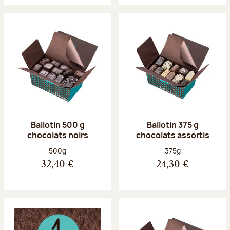
Ballotin 500 g
Ballotin 375 g
chocolats noirs
chocolats assortis
Poids net :
Poids net :
500g
375g
32,40 €
24,30 €