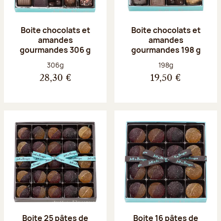
Boite chocolats et
Boite chocolats et
amandes
amandes
gourmandes 306 g
gourmandes 198 g
Poids net :
Poids net :
306g
198g
28,30 €
19,50 €
Boite 25 pâtes de
Boite 16 pâtes de