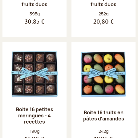
fruits duos
fruits duos
Poids net :
Poids net :
395g
252g
30,85 €
20,80 €
Boite 16 petites
Boite 16 fruits en
meringues - 4
pâtes d'amandes
recettes
Poids net :
Poids net :
190g
242g