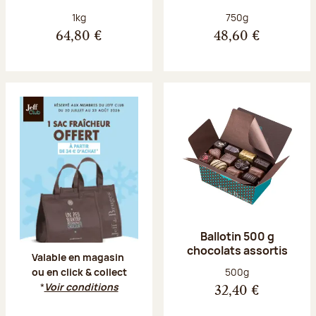
Poids net :
Poids net :
1kg
750g
64,80 €
48,60 €
Offre Jeff Club du 20 juillet au 23 aoû
Ballotin 500 g
chocolats assortis
Valable en magasin
Poids net :
500g
ou en click & collect
*
Voir conditions
32,40 €