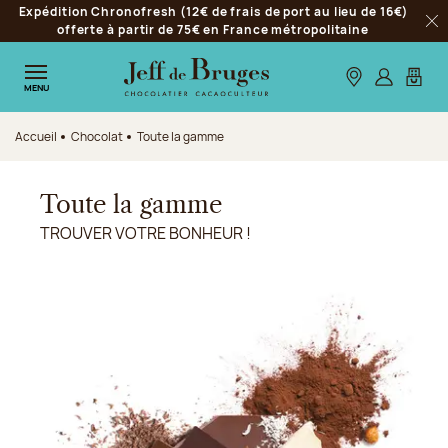
Expédition Chronofresh (12€ de frais de port au lieu de 16€)
Aller à la navigation
offerte à partir de 75€ en France métropolitaine
Fer
Aller au contenu principal
Aller au pied de page
Nos boutiques
S’identifie
Mon p
MENU
Accueil
Chocolat
Toute la gamme
Toute la gamme
TROUVER VOTRE BONHEUR !