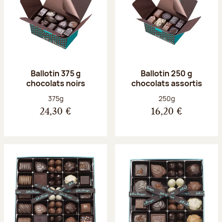
Ballotin 375 g
Ballotin 250 g
chocolats noirs
chocolats assortis
Poids net :
Poids net :
375g
250g
24,30 €
16,20 €