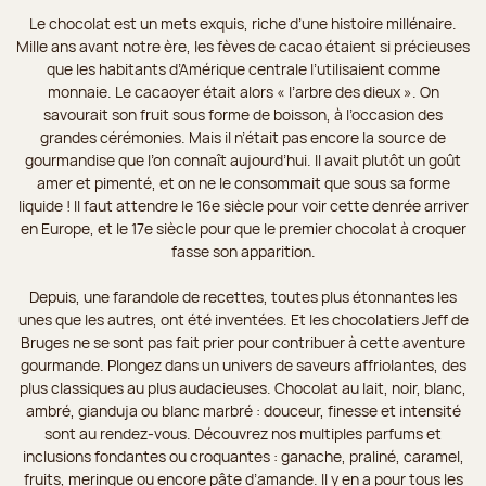
Le chocolat est un mets exquis, riche d’une histoire millénaire.
Mille ans avant notre ère, les fèves de cacao étaient si précieuses
que les habitants d’Amérique centrale l’utilisaient comme
monnaie. Le cacaoyer était alors « l’arbre des dieux ». On
savourait son fruit sous forme de boisson, à l’occasion des
grandes cérémonies. Mais il n’était pas encore la source de
gourmandise que l’on connaît aujourd’hui. Il avait plutôt un goût
amer et pimenté, et on ne le consommait que sous sa forme
liquide ! Il faut attendre le 16e siècle pour voir cette denrée arriver
en Europe, et le 17e siècle pour que le premier chocolat à croquer
fasse son apparition.
Depuis, une farandole de recettes, toutes plus étonnantes les
unes que les autres, ont été inventées. Et les chocolatiers Jeff de
Bruges ne se sont pas fait prier pour contribuer à cette aventure
gourmande. Plongez dans un univers de saveurs affriolantes, des
plus classiques au plus audacieuses. Chocolat au lait, noir, blanc,
ambré, gianduja ou blanc marbré : douceur, finesse et intensité
sont au rendez-vous. Découvrez nos multiples parfums et
inclusions fondantes ou croquantes : ganache, praliné, caramel,
fruits, meringue ou encore pâte d’amande. Il y en a pour tous les