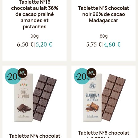
Tablette Nº16
chocolat au lait 36%
Tablette Nº3 chocolat
de cacao praliné
noir 66% de cacao
amandes et
Madagascar
pistaches
Poids net :
Poids net :
90g
80g
6,50 €
5,20 €
5,75 €
4,60 €
Tablette Nº6 chocolat
Tablette Nº4 chocolat