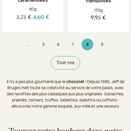
framboises
Poids net :
80g
Poids net :
135g
5,75 €
4,60 €
9,95 €
...
5
6
7
8
9
Page
Page
Page
Page 8 sur 9
Page
Tout voir
Il n’y a pas plus gourmand que le
chocolat
! Depuis 1986, Jeff de
Bruges met toute sa créativité au service de votre palais, avec
des recettes des plus classiques aux plus originales. Ganaches,
pralinés, rochers, truffes, tablettes, ballotins ou coffrets :
découvrez notre gamme exquise, aux mille et une saveurs.