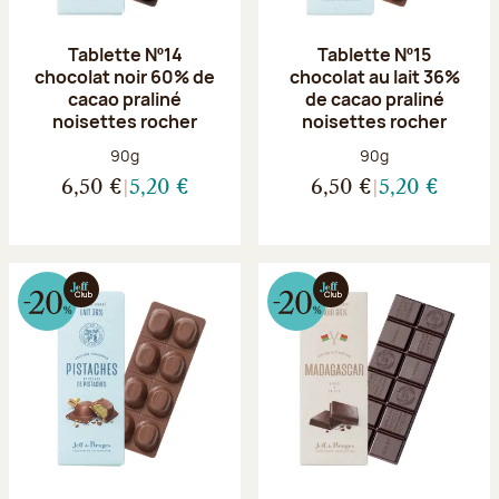
Tablette Nº14
Tablette Nº15
chocolat noir 60% de
chocolat au lait 36%
cacao praliné
de cacao praliné
noisettes rocher
noisettes rocher
Poids net :
Poids net :
90g
90g
6,50 €
5,20 €
6,50 €
5,20 €