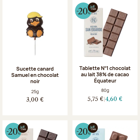
Tablette N°1 chocolat
Sucette canard
au lait 38% de cacao
Samuel en chocolat
Équateur
noir
Poids net :
80g
Poids net :
25g
5,75 €
4,60 €
3,00 €