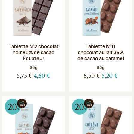
Tablette N°2 chocolat
Tablette Nº11
noir 80% de cacao
chocolat au lait 36%
Équateur
de cacao au caramel
Poids net :
Poids net :
80g
90g
5,75 €
4,60 €
6,50 €
5,20 €