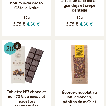
au lait 36% de cacao
noir 72% de cacao
gianduja et crêpe
Côte-d'Ivoire
dentelle
Poids net :
Poids net :
80g
80g
5,75 €
4,60 €
5,75 €
4,60 €
Tablette Nº7 chocolat
Écorce chocolat au
noir 70% de cacao et
lait, amandes,
noisettes
pépites de maïs et
caramélisées