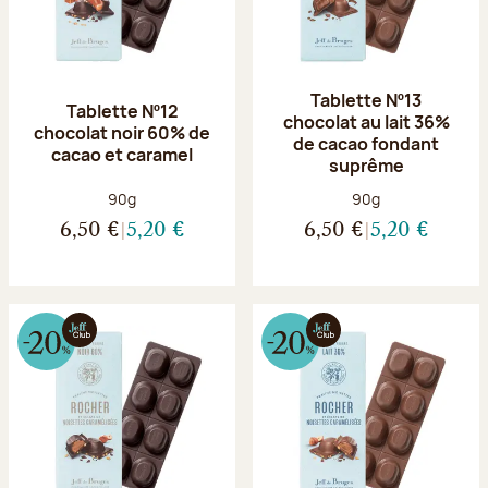
Tablette Nº13
Tablette Nº12
chocolat au lait 36%
chocolat noir 60% de
de cacao fondant
cacao et caramel
suprême
Poids net :
Poids net :
90g
90g
6,50 €
5,20 €
6,50 €
5,20 €