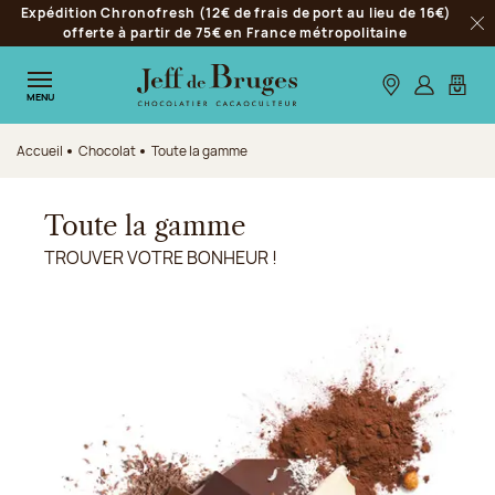
Expédition Chronofresh (12€ de frais de port au lieu de 16€)
Aller à la navigation
offerte à partir de 75€ en France métropolitaine
Fer
Aller au contenu principal
Aller au pied de page
Nos boutiques
S’identifie
Mon p
MENU
Accueil
Chocolat
Toute la gamme
Toute la gamme
TROUVER VOTRE BONHEUR !