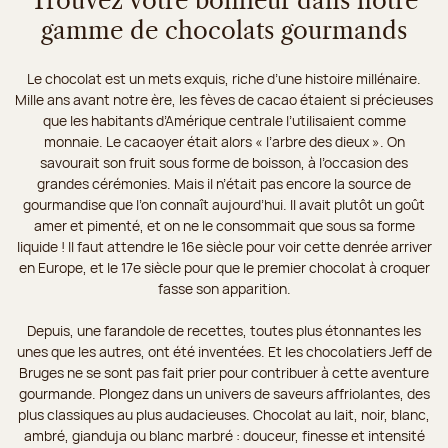
Trouvez votre bonheur dans notre
gamme de chocolats gourmands
Le chocolat est un mets exquis, riche d’une histoire millénaire.
Mille ans avant notre ère, les fèves de cacao étaient si précieuses
que les habitants d’Amérique centrale l’utilisaient comme
monnaie. Le cacaoyer était alors « l’arbre des dieux ». On
savourait son fruit sous forme de boisson, à l’occasion des
grandes cérémonies. Mais il n’était pas encore la source de
gourmandise que l’on connaît aujourd’hui. Il avait plutôt un goût
amer et pimenté, et on ne le consommait que sous sa forme
liquide ! Il faut attendre le 16e siècle pour voir cette denrée arriver
en Europe, et le 17e siècle pour que le premier chocolat à croquer
fasse son apparition.
Depuis, une farandole de recettes, toutes plus étonnantes les
unes que les autres, ont été inventées. Et les chocolatiers Jeff de
Bruges ne se sont pas fait prier pour contribuer à cette aventure
gourmande. Plongez dans un univers de saveurs affriolantes, des
plus classiques au plus audacieuses. Chocolat au lait, noir, blanc,
ambré, gianduja ou blanc marbré : douceur, finesse et intensité