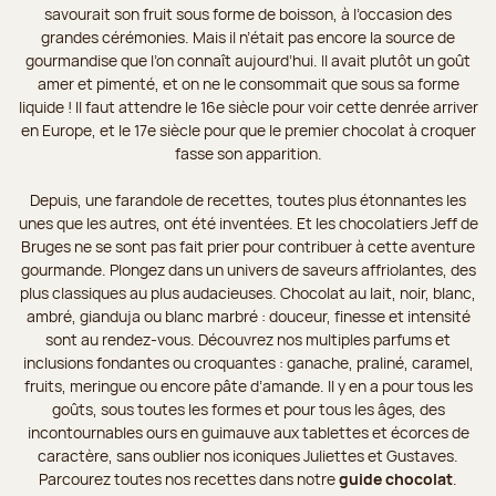
savourait son fruit sous forme de boisson, à l’occasion des
grandes cérémonies. Mais il n’était pas encore la source de
gourmandise que l’on connaît aujourd’hui. Il avait plutôt un goût
amer et pimenté, et on ne le consommait que sous sa forme
liquide ! Il faut attendre le 16e siècle pour voir cette denrée arriver
en Europe, et le 17e siècle pour que le premier chocolat à croquer
fasse son apparition.
Depuis, une farandole de recettes, toutes plus étonnantes les
unes que les autres, ont été inventées. Et les chocolatiers Jeff de
Bruges ne se sont pas fait prier pour contribuer à cette aventure
gourmande. Plongez dans un univers de saveurs affriolantes, des
plus classiques au plus audacieuses. Chocolat au lait, noir, blanc,
ambré, gianduja ou blanc marbré : douceur, finesse et intensité
sont au rendez-vous. Découvrez nos multiples parfums et
inclusions fondantes ou croquantes : ganache, praliné, caramel,
fruits, meringue ou encore pâte d’amande. Il y en a pour tous les
goûts, sous toutes les formes et pour tous les âges, des
incontournables ours en guimauve aux tablettes et écorces de
caractère, sans oublier nos iconiques Juliettes et Gustaves.
Parcourez toutes nos recettes dans notre
guide chocolat
.