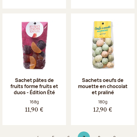
Sachet pâtes de
Sachets oeufs de
fruits forme fruits et
mouette en chocolat
duos - Édition Été
et praliné
Poids net :
Poids net :
168g
180g
11,90 €
12,90 €