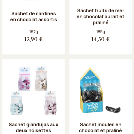
Sachet fruits de mer
Sachet de sardines
en chocolat au lait et
en chocolat assortis
praliné
Poids net :
Poids net :
167g
185g
12,90 €
14,50 €
Sachet giandujas aux
Sachet moules en
deux noisettes
chocolat et praliné