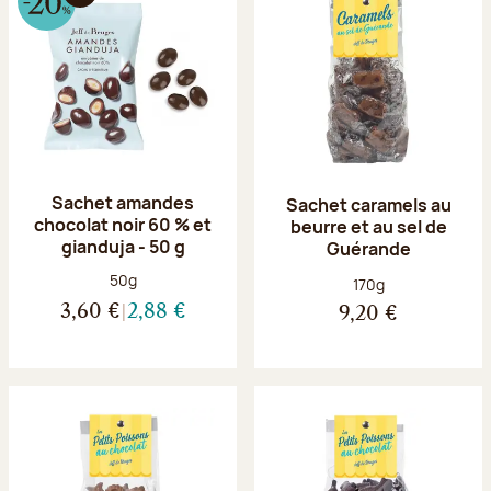
Sachet amandes
Sachet caramels au
chocolat noir 60 % et
beurre et au sel de
gianduja - 50 g
Guérande
Poids net :
50g
Poids net :
170g
3,60 €
2,88 €
9,20 €