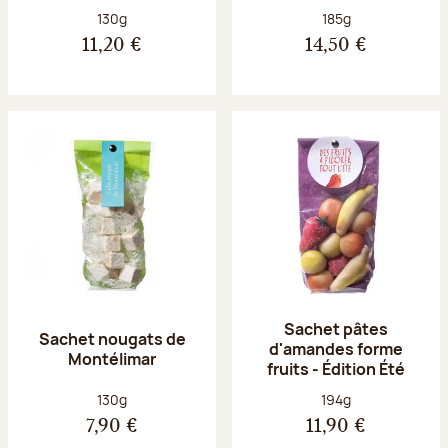
Poids net :
Poids net :
130g
185g
11,20 €
14,50 €
Sachet pâtes
Sachet nougats de
d'amandes forme
Montélimar
fruits - Édition Été
Poids net :
Poids net :
130g
194g
7,90 €
11,90 €