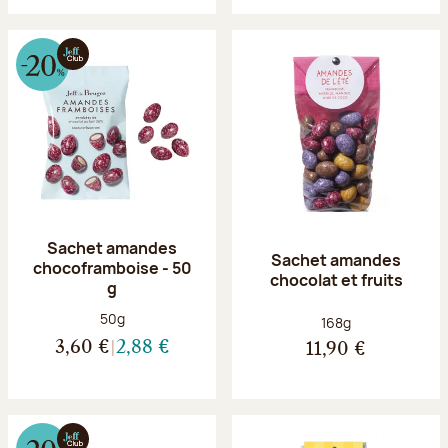
Sachet amandes
Sachet amandes
chocoframboise - 50
chocolat et fruits
g
Poids net :
50g
Poids net :
168g
3,60 €
2,88 €
11,90 €