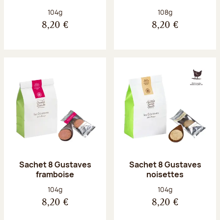
Poids net :
Poids net :
104g
108g
8,20 €
8,20 €
Sachet 8 Gustaves
Sachet 8 Gustaves
framboise
noisettes
Poids net :
Poids net :
104g
104g
8,20 €
8,20 €