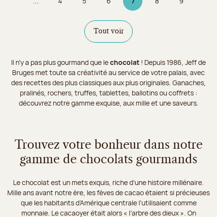
...
4
5
6
7
8
9
Page
Page
Page
Page 7 sur 9
Page
Page
Tout voir
Il n’y a pas plus gourmand que le
chocolat
! Depuis 1986, Jeff de
Bruges met toute sa créativité au service de votre palais, avec
des recettes des plus classiques aux plus originales. Ganaches,
pralinés, rochers, truffes, tablettes, ballotins ou coffrets :
découvrez notre gamme exquise, aux mille et une saveurs.
Trouvez votre bonheur dans notre
gamme de chocolats gourmands
Le chocolat est un mets exquis, riche d’une histoire millénaire.
Mille ans avant notre ère, les fèves de cacao étaient si précieuses
que les habitants d’Amérique centrale l’utilisaient comme
monnaie. Le cacaoyer était alors « l’arbre des dieux ». On