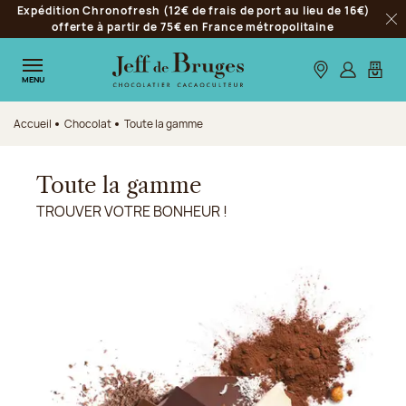
Expédition Chronofresh (12€ de frais de port au lieu de 16€)
Aller à la navigation
offerte à partir de 75€ en France métropolitaine
Fer
Aller au contenu principal
Aller au pied de page
Nos boutiques
S’identifie
Mon p
MENU
Accueil
Chocolat
Toute la gamme
Toute la gamme
TROUVER VOTRE BONHEUR !