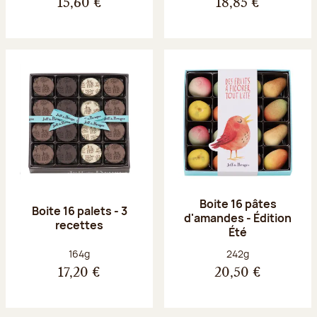
15,60 €
18,85 €
Boite 16 pâtes
Boite 16 palets - 3
d'amandes - Édition
recettes
Été
Poids net :
Poids net :
164g
242g
17,20 €
20,50 €