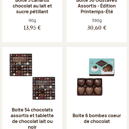
chocolat au lait et
Assortis - Édition
sucre pétillant
Printemps-Été
Poids net :
Poids net :
90g
390g
13,95 €
30,60 €
Boite 54 chocolats
assortis et tablette
Boite 6 bombes coeur
de chocolat lait ou
de chocolat
noir