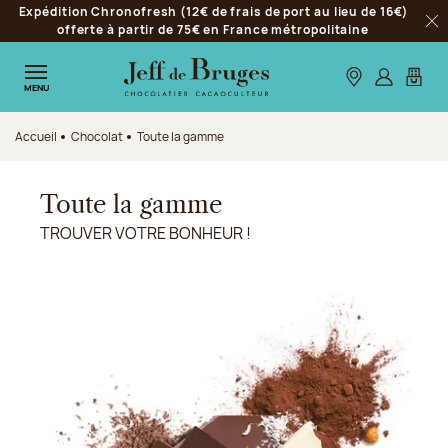
Expédition Chronofresh (12€ de frais de port au lieu de 16€)
Aller à la navigation
offerte à partir de 75€ en France métropolitaine
Fer
Aller au contenu principal
Aller au pied de page
Nos boutiques
S’identifie
Mon p
MENU
Accueil
Chocolat
Toute la gamme
Toute la gamme
TROUVER VOTRE BONHEUR !