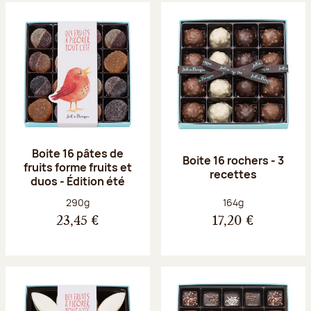
Boite 16 pâtes de
Boite 16 rochers - 3
fruits forme fruits et
recettes
duos - Édition été
Poids net :
Poids net :
290g
164g
23,45 €
17,20 €