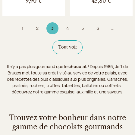
9,90 €
45,80 €
1
2
3
4
5
6
...
Page
Page
Page 3 sur 9
Page
Page
Page
Tout voir
Il n’y a pas plus gourmand que le
chocolat
! Depuis 1986, Jeff de
Bruges met toute sa créativité au service de votre palais, avec
des recettes des plus classiques aux plus originales. Ganaches,
pralinés, rochers, truffes, tablettes, ballotins ou coffrets :
découvrez notre gamme exquise, aux mille et une saveurs.
Trouvez votre bonheur dans notre
gamme de chocolats gourmands