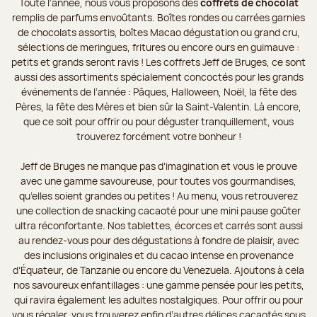
Toute l’année, nous vous proposons des
coffrets de chocolat
remplis de parfums envoûtants. Boîtes rondes ou carrées garnies
de chocolats assortis, boîtes Macao dégustation ou grand cru,
sélections de meringues, fritures ou encore ours en guimauve :
petits et grands seront ravis ! Les coffrets Jeff de Bruges, ce sont
aussi des assortiments spécialement concoctés pour les grands
événements de l’année : Pâques, Halloween, Noël, la fête des
Pères, la fête des Mères et bien sûr la Saint-Valentin. Là encore,
que ce soit pour offrir ou pour déguster tranquillement, vous
trouverez forcément votre bonheur !
Jeff de Bruges ne manque pas d’imagination et vous le prouve
avec une gamme savoureuse, pour toutes vos gourmandises,
qu’elles soient grandes ou petites ! Au menu, vous retrouverez
une collection de snacking cacaoté pour une mini pause goûter
ultra réconfortante. Nos tablettes, écorces et carrés sont aussi
au rendez-vous pour des dégustations à fondre de plaisir, avec
des inclusions originales et du cacao intense en provenance
d’Équateur, de Tanzanie ou encore du Venezuela. Ajoutons à cela
nos savoureux enfantillages : une gamme pensée pour les petits,
qui ravira également les adultes nostalgiques. Pour offrir ou pour
vous régaler, vous trouverez enfin d’autres délices cacaotés sous