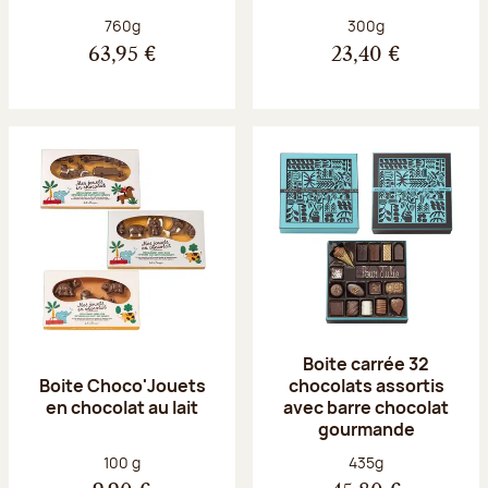
Poids net :
Poids net :
760g
300g
63,95 €
23,40 €
Boite carrée 32
Boite Choco'Jouets
chocolats assortis
en chocolat au lait
avec barre chocolat
gourmande
Poids net :
Poids net :
100 g
435g