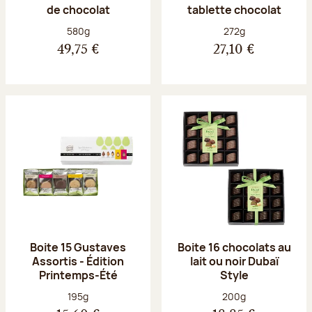
de chocolat
tablette chocolat
Poids net :
Poids net :
580g
272g
49,75 €
27,10 €
Boite 15 Gustaves
Boite 16 chocolats au
Assortis - Édition
lait ou noir Dubaï
Printemps-Été
Style
Poids net :
Poids net :
195g
200g