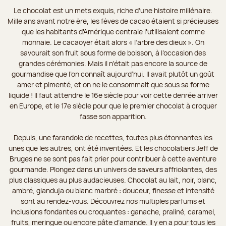
Le chocolat est un mets exquis, riche d’une histoire millénaire.
Mille ans avant notre ère, les fèves de cacao étaient si précieuses
que les habitants d’Amérique centrale l’utilisaient comme
monnaie. Le cacaoyer était alors « l’arbre des dieux ». On
savourait son fruit sous forme de boisson, à l’occasion des
grandes cérémonies. Mais il n’était pas encore la source de
gourmandise que l’on connaît aujourd’hui. Il avait plutôt un goût
amer et pimenté, et on ne le consommait que sous sa forme
liquide ! Il faut attendre le 16e siècle pour voir cette denrée arriver
en Europe, et le 17e siècle pour que le premier chocolat à croquer
fasse son apparition.
Depuis, une farandole de recettes, toutes plus étonnantes les
unes que les autres, ont été inventées. Et les chocolatiers Jeff de
Bruges ne se sont pas fait prier pour contribuer à cette aventure
gourmande. Plongez dans un univers de saveurs affriolantes, des
plus classiques au plus audacieuses. Chocolat au lait, noir, blanc,
ambré, gianduja ou blanc marbré : douceur, finesse et intensité
sont au rendez-vous. Découvrez nos multiples parfums et
inclusions fondantes ou croquantes : ganache, praliné, caramel,
fruits, meringue ou encore pâte d’amande. Il y en a pour tous les