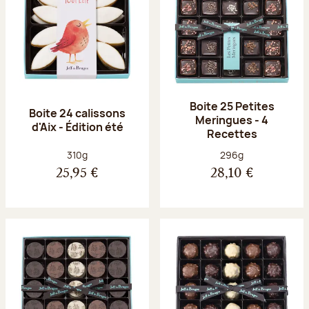
Boite 25 Petites
Boite 24 calissons
Meringues - 4
d'Aix - Édition été
Recettes
Poids net :
Poids net :
310g
296g
25,95 €
28,10 €