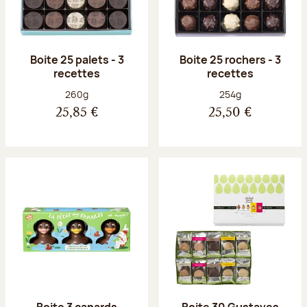
Boite 25 palets - 3
Boite 25 rochers - 3
recettes
recettes
Poids net :
Poids net :
260g
254g
25,85 €
25,50 €
Boite 3 canards
Boite 30 Gustaves