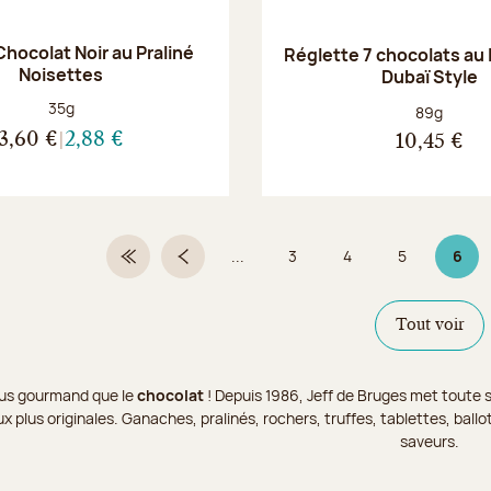
hocolat Noir au Praliné
Réglette 7 chocolats au l
Noisettes
Dubaï Style
Poids net :
35g
Poids net :
89g
3,60 €
2,88 €
10,45 €
...
3
4
5
6
Première page
Page précédente
Page
Page
Page
Page
Tout voir
 plus gourmand que le
chocolat
! Depuis 1986, Jeff de Bruges met toute s
x plus originales. Ganaches, pralinés, rochers, truffes, tablettes, bal
saveurs.