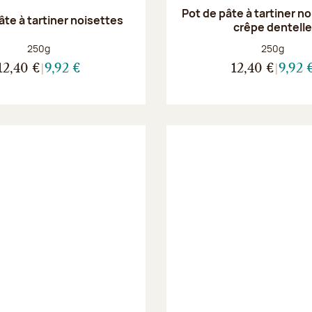
Pot de pâte à tartiner n
âte à tartiner noisettes
crêpe dentell
Poids net :
Poids net :
250g
250g
12,40 €
9,92 €
12,40 €
9,92 