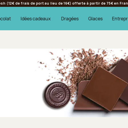
h (12€ de frais de port au lieu de 16€) offerte à partir de 75€ en Fr
colat
Idées cadeaux
Dragées
Glaces
Entrepr