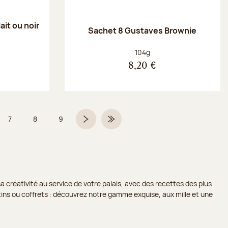
ait ou noir
Sachet 8 Gustaves Brownie
Poids net :
104g
8,20 €
7
8
9
 6 sur 9
Page
Page
Page
Page suivante
Dernière page
a créativité au service de votre palais, avec des recettes des plus
lotins ou coffrets : découvrez notre gamme exquise, aux mille et une