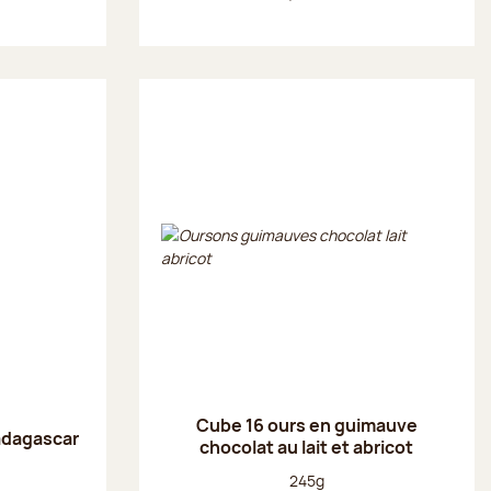
Cube 16 ours en guimauve
adagascar
chocolat au lait et abricot
Poids net :
245g