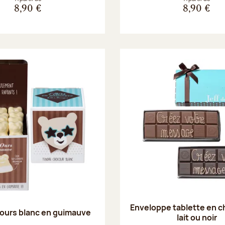
8,90 €
8,90 €
Enveloppe tablette en c
ours blanc en guimauve
lait ou noir