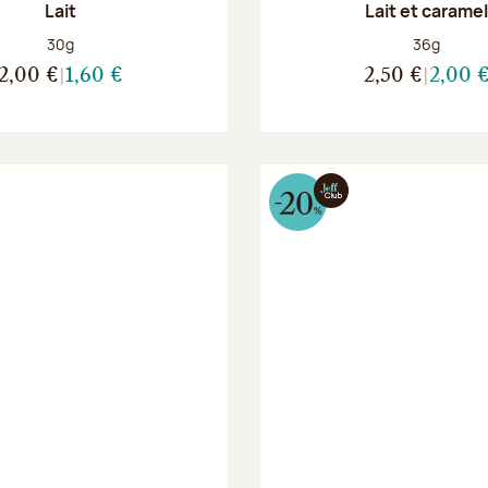
Lait
Lait et carame
Poids net :
Poids net :
30g
36g
2,00 €
1,60 €
2,50 €
2,00 