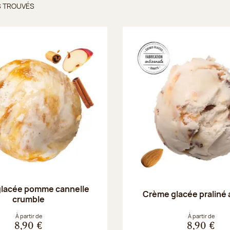
S TROUVÉS
ts trouvés
lacée pomme cannelle
Crème glacée praliné
crumble
À partir de
À partir de
8,90 €
8,90 €