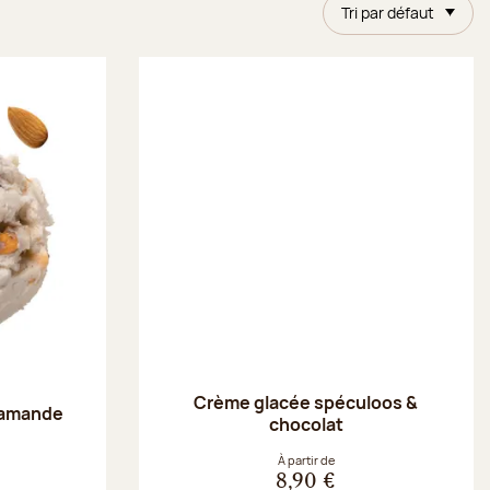
Tri par défaut
Crème glacée spéculoos &
 amande
chocolat
À partir de
8,90 €