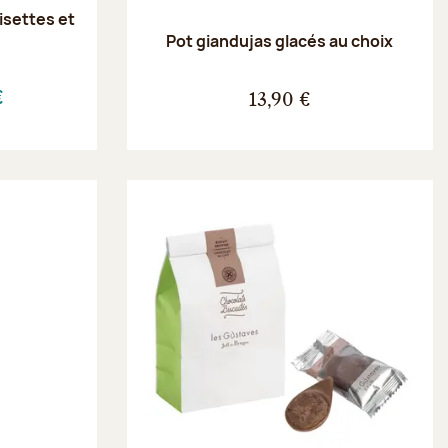
oisettes et
e
Pot giandujas glacés au choix
€
13,90 €