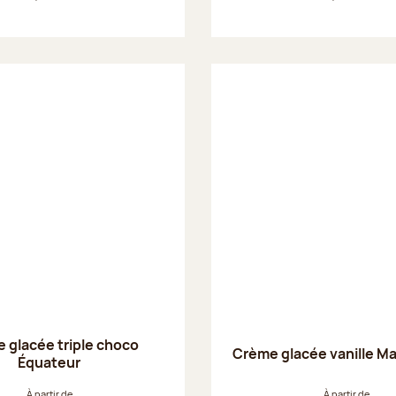
 glacée triple choco
Crème glacée vanille M
Équateur
À partir de
À partir de