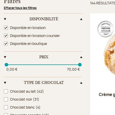
Filtres
144 RÉSULTAT
Résulta
Effacer tous les filtres
DISPONIBILITÉ
Disponibilité
Disponible en livraison
Disponible en livraison coursier
Disponible en boutique
PRIX
0,00 €
70,00 €
TYPE DE CHOCOLAT
Type de chocolat
Chocolat au lait
(42)
Crème g
Chocolat noir
(31)
Chocolat blanc
(4)