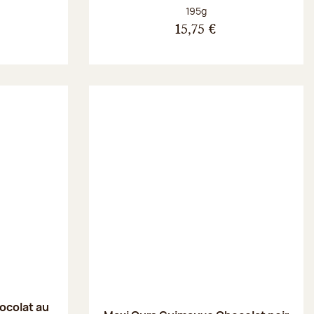
Poids net :
195g
15,75 €
ocolat au