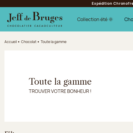
Expédition Chronofres
Aller à la navigation
Aller au contenu principal
Aller au pied de page
Collection été 🌞
Cho
Accueil
Chocolat
Toute la gamme
Toute la gamme
TROUVER VOTRE BONHEUR !