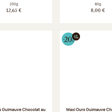
Poids net :
Poids net :
230g
80g
12,65 €
8,00 €
s Guimauve Chocolat au
Maxi Ours Guimauve Ch