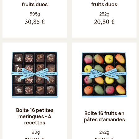
fruits duos
fruits duos
Poids net :
Poids net :
395g
252g
30,85 €
20,80 €
Boite 16 petites
Boite 16 fruits en
meringues - 4
pâtes d'amandes
recettes
Poids net :
Poids net :
190g
242g