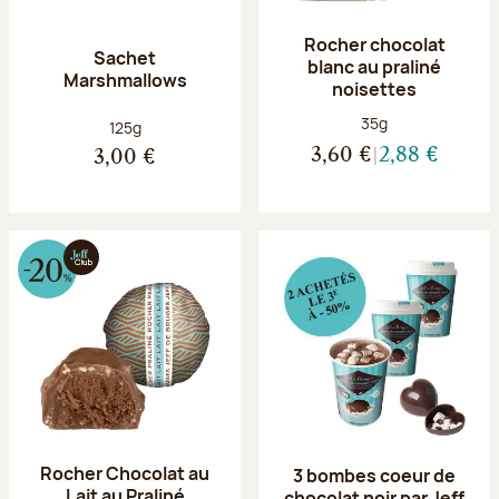
Rocher chocolat
Sachet
blanc au praliné
Marshmallows
noisettes
Poids net :
35g
Poids net :
125g
3,60 €
2,88 €
3,00 €
Rocher Chocolat au
3 bombes coeur de
Lait au Praliné
chocolat noir par Jeff