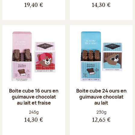
19,40 €
14,30 €
Boite cube 16 ours en
Boite cube 24 ours en
guimauve chocolat
guimauve chocolat
au lait et fraise
au lait
Poids net :
Poids net :
245g
230g
14,30 €
12,65 €