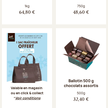
Poids net :
Poids net :
1kg
750g
64,80 €
48,60 €
Offre Jeff Club du 20 juillet au 23 aoû
Ballotin 500 g
chocolats assortis
Valable en magasin
Poids net :
500g
ou en click & collect
*
Voir conditions
32,40 €