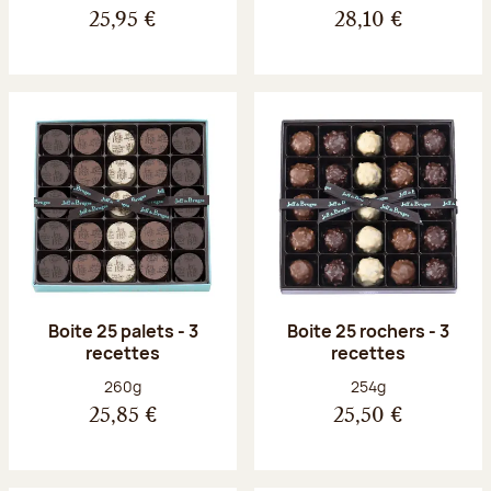
25,95 €
28,10 €
Boite 25 palets - 3
Boite 25 rochers - 3
recettes
recettes
Poids net :
Poids net :
260g
254g
25,85 €
25,50 €