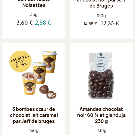
Noisettes
de Bruges
Poids net :
35g
Poids net :
150g
3,60 €
2,88 €
14,85 €
12,35 €
3 bombes cœur de
Amandes chocolat
chocolat lait caramel
noir 60 % et gianduja
par Jeff de bruges
230 g
Poids net :
Poids net :
150g
230g