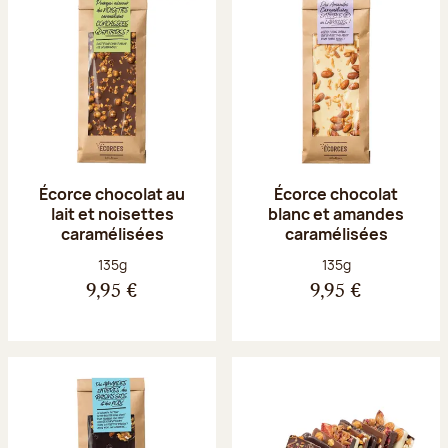
Écorce chocolat au
Écorce chocolat
lait et noisettes
blanc et amandes
caramélisées
caramélisées
Poids net :
Poids net :
135g
135g
9,95 €
9,95 €