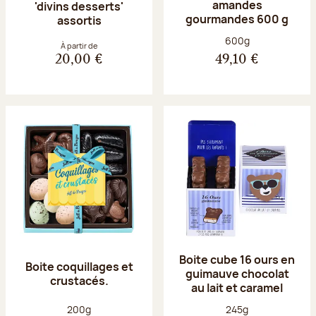
amandes
'divins desserts'
gourmandes 600 g
assortis
Poids net :
600g
À partir de
20,00 €
49,10 €
Boite cube 16 ours en
Boite coquillages et
guimauve chocolat
crustacés.
au lait et caramel
Poids net :
Poids net :
200g
245g