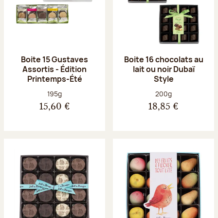
Boite 15 Gustaves
Boite 16 chocolats au
Assortis - Édition
lait ou noir Dubaï
Printemps-Été
Style
Poids net :
Poids net :
195g
200g
15,60 €
18,85 €