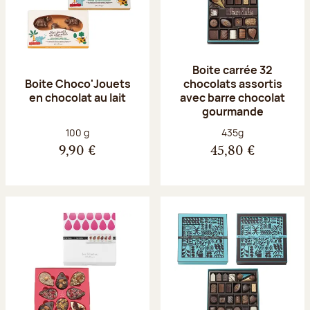
Boite carrée 32
Boite Choco'Jouets
chocolats assortis
en chocolat au lait
avec barre chocolat
gourmande
Poids net :
Poids net :
100 g
435g
9,90 €
45,80 €