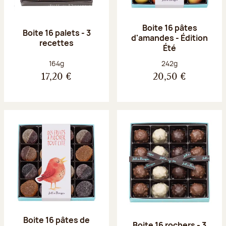
Boite 16 pâtes
Boite 16 palets - 3
d'amandes - Édition
recettes
Été
Poids net :
Poids net :
164g
242g
17,20 €
20,50 €
Boite 16 pâtes de
Boite 16 rochers - 3