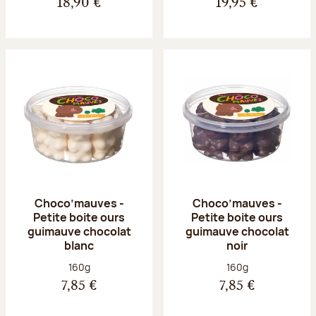
18,90 €
19,95 €
Choco’mauves -
Choco’mauves -
Petite boite ours
Petite boite ours
guimauve chocolat
guimauve chocolat
blanc
noir
Poids net :
Poids net :
160g
160g
7,85 €
7,85 €