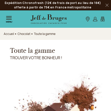
Expédition Chronofresh (12€ de frais de port au lieu de 16€)
Aller à la navigation
offerte à partir de 75€ en France métropolitaine
Fer
Aller au contenu principal
Aller au pied de page
Nos boutiques
S’identifie
Mon p
MENU
Accueil
Chocolat
Toute la gamme
Toute la gamme
TROUVER VOTRE BONHEUR !