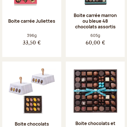
Boite carrée marron
Boite carrée Juliettes
ou bleue 48
chocolats assortis
Poids net :
Poids net :
396g
605g
33,50 €
60,00 €
Boite chocolats et
Boite chocolats