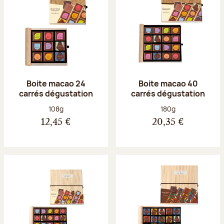
Boite macao 24
Boite macao 40
carrés dégustation
carrés dégustation
Poids net :
Poids net :
108g
180g
12,45 €
20,35 €