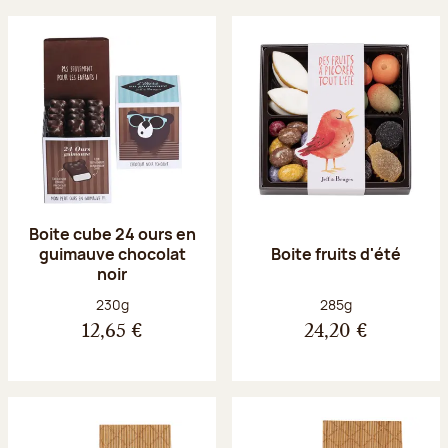
Boite cube 24 ours en
guimauve chocolat
Boite fruits d'été
noir
Poids net :
Poids net :
230g
285g
12,65 €
24,20 €