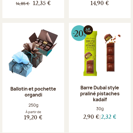
14,85 €
12,35 €
14,90 €
Barre Dubaï style
Ballotin et pochette
praliné pistaches
organdi
kadaïf
Poids net :
250g
Poids net :
30g
À partir de
2,90 €
2,32 €
19,20 €