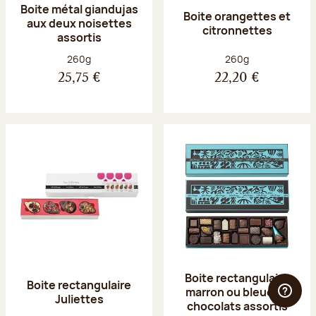
Boite métal giandujas
Boite orangettes et
aux deux noisettes
citronnettes
assortis
Poids net :
Poids net :
260g
260g
25,75 €
22,20 €
Boite rectangulaire
Boite rectangulaire
marron ou bleue 23
Juliettes
chocolats assortis