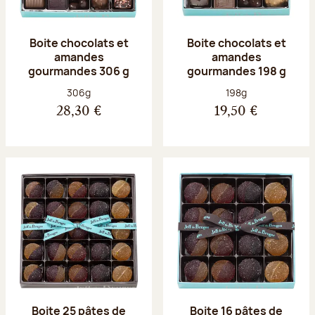
Boite chocolats et
Boite chocolats et
amandes
amandes
gourmandes 306 g
gourmandes 198 g
Poids net :
Poids net :
306g
198g
28,30 €
19,50 €
Boite 25 pâtes de
Boite 16 pâtes de