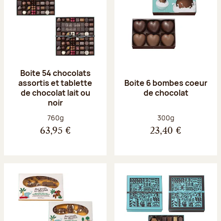
Boite 54 chocolats
assortis et tablette
Boite 6 bombes coeur
de chocolat lait ou
de chocolat
noir
Poids net :
Poids net :
760g
300g
63,95 €
23,40 €