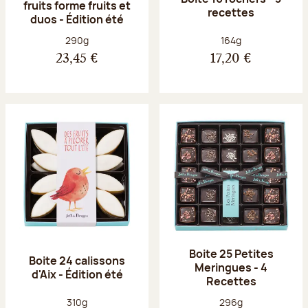
fruits forme fruits et
recettes
duos - Édition été
Poids net :
Poids net :
290g
164g
23,45 €
17,20 €
Boite 25 Petites
Boite 24 calissons
Meringues - 4
d'Aix - Édition été
Recettes
Poids net :
Poids net :
310g
296g