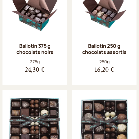
Ballotin 375 g
Ballotin 250 g
chocolats noirs
chocolats assortis
Poids net :
Poids net :
375g
250g
24,30 €
16,20 €