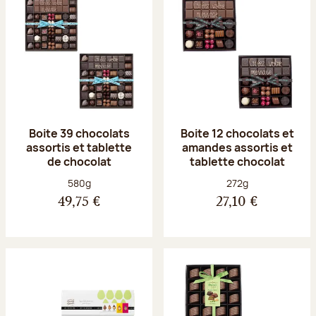
Boite 39 chocolats
Boite 12 chocolats et
assortis et tablette
amandes assortis et
de chocolat
tablette chocolat
Poids net :
Poids net :
580g
272g
49,75 €
27,10 €