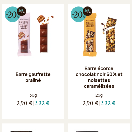
Barre écorce
Barre gaufrette
chocolat noir 60% et
praliné
noisettes
caramélisées
Poids net :
Poids net :
30g
25g
2,90 €
2,32 €
2,90 €
2,32 €