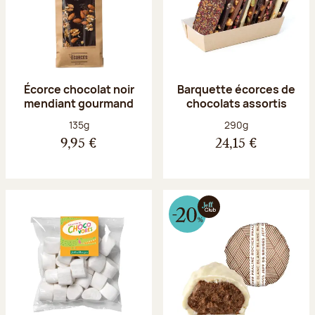
Écorce chocolat noir
Barquette écorces de
mendiant gourmand
chocolats assortis
Poids net :
Poids net :
135g
290g
9,95 €
24,15 €