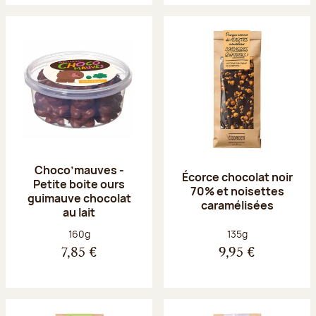
Choco’mauves -
Écorce chocolat noir
Petite boite ours
70% et noisettes
guimauve chocolat
caramélisées
au lait
Poids net :
Poids net :
160g
135g
7,85 €
9,95 €