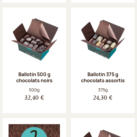
Ballotin 500 g
Ballotin 375 g
chocolats noirs
chocolats assortis
Poids net :
Poids net :
500g
375g
32,40 €
24,30 €