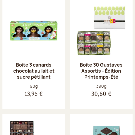
Boite 3 canards
Boite 30 Gustaves
chocolat au lait et
Assortis - Édition
sucre pétillant
Printemps-Été
Poids net :
Poids net :
90g
390g
13,95 €
30,60 €