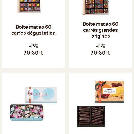
Boite macao 60
Boite macao 60
carrés grandes
carrés dégustation
origines
Poids net :
Poids net :
270g
270g
30,80 €
30,80 €