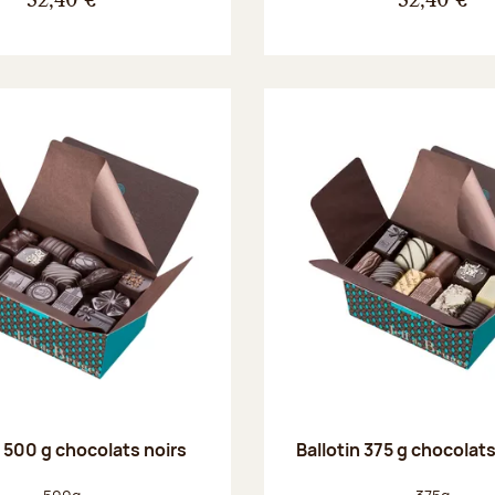
32,40 €
32,40 €
n 500 g chocolats noirs
Ballotin 375 g chocolat
Poids net :
Poids net :