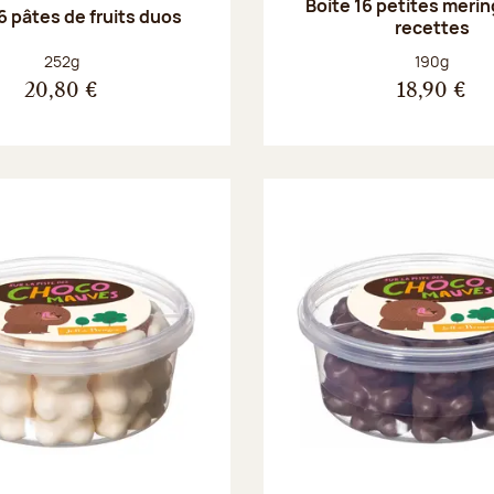
Boite 16 petites merin
6 pâtes de fruits duos
recettes
Poids net :
Poids net :
252g
190g
20,80 €
18,90 €