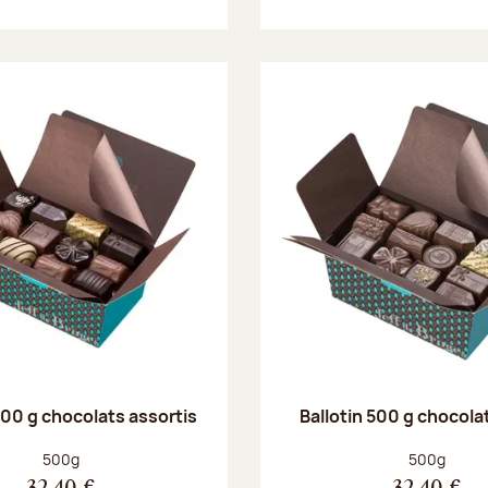
500 g chocolats assortis
Ballotin 500 g chocolat
Poids net :
Poids net :
500g
500g