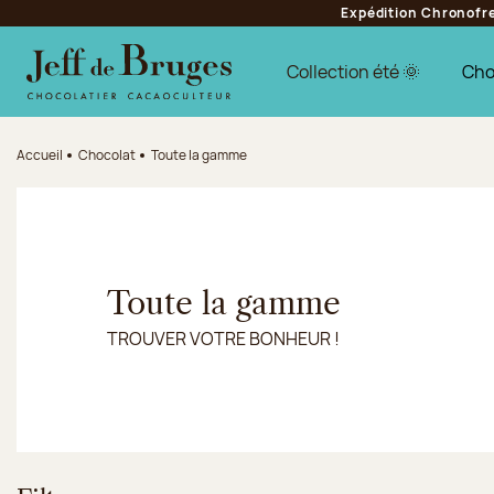
Expédition Chronofres
Aller à la navigation
Aller au contenu principal
Aller au pied de page
Collection été 🌞
Cho
Accueil
Chocolat
Toute la gamme
Toute la gamme
TROUVER VOTRE BONHEUR !