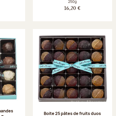
Poids net :
250g
16,20 €
amandes
Boite 25 pâtes de fruits duos
 g