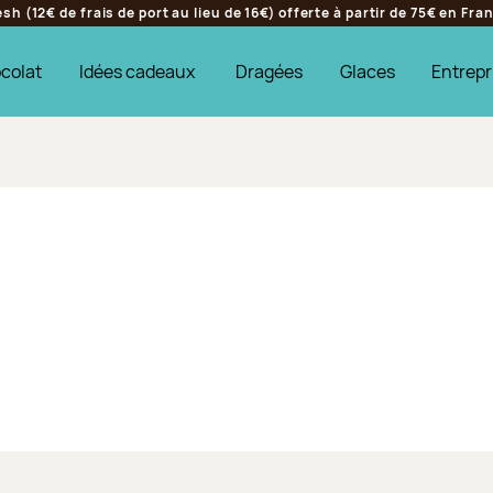
h (12€ de frais de port au lieu de 16€) offerte à partir de 75€ en Fr
colat
Idées cadeaux
Dragées
Glaces
Entrepr