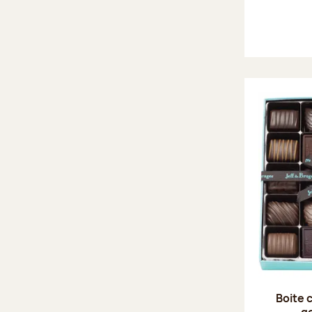
Boite 
g