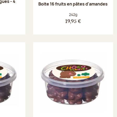
gues - 4
Boite 16 fruits en pâtes d'amandes
Poids net :
242g
19,95 €