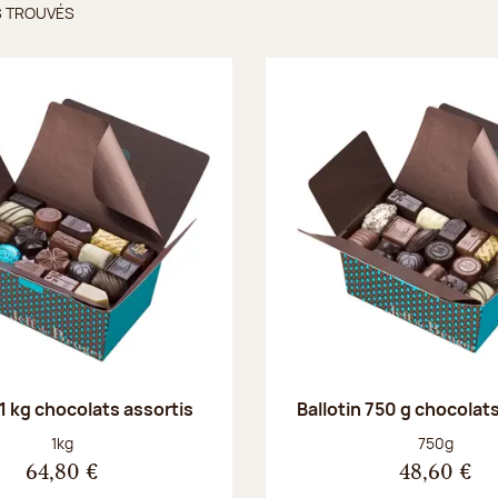
S TROUVÉS
ts trouvés
 1 kg chocolats assortis
Ballotin 750 g chocolat
Poids net :
Poids net :
1kg
750g
64,80 €
48,60 €