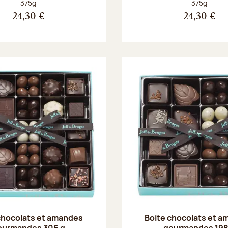
Poids net :
Poids net :
375g
375g
24,30 €
24,30 €
chocolats et amandes
Boite chocolats et 
ourmandes 306 g
gourmandes 198