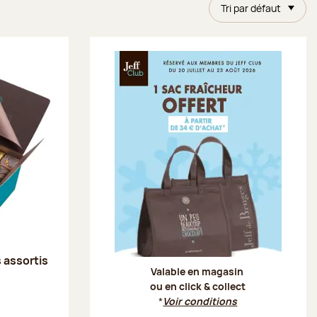
Tri par défaut
Offre Je
s assortis
Valable en magasin
ou en click & collect
*
Voir conditions