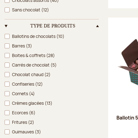
Chocolats assortis
(40)
Sans chocolat
(12)
TYPE DE PRODUITS
Type de produits
Ballotins de chocolats
(10)
Barres
(3)
Boites & coffrets
(28)
Carrés de chocolat
(5)
Chocolat chaud
(2)
Confiseries
(12)
Cornets
(4)
Crèmes glacées
(13)
Ecorces
(6)
Ballotin 
Fritures
(2)
Guimauves
(3)