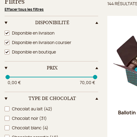
Filtres
144 RÉSULTAT
Résulta
Effacer tous les filtres
DISPONIBILITÉ
Disponibilité
Disponible en livraison
Disponible en livraison coursier
Disponible en boutique
PRIX
0,00 €
70,00 €
TYPE DE CHOCOLAT
Type de chocolat
Chocolat au lait
(42)
Ballotin
Chocolat noir
(31)
Chocolat blanc
(4)