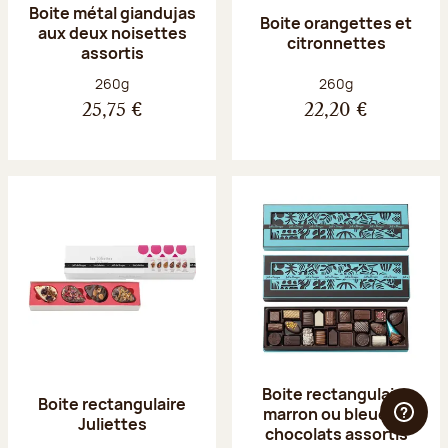
Boite métal giandujas
Boite orangettes et
aux deux noisettes
citronnettes
assortis
Poids net :
Poids net :
260g
260g
25,75 €
22,20 €
Boite rectangulaire
Boite rectangulaire
marron ou bleue 23
Juliettes
chocolats assortis