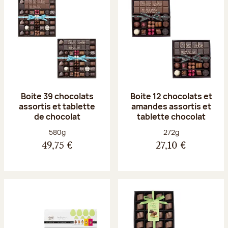
Boite 39 chocolats
Boite 12 chocolats et
assortis et tablette
amandes assortis et
de chocolat
tablette chocolat
Poids net :
Poids net :
580g
272g
49,75 €
27,10 €