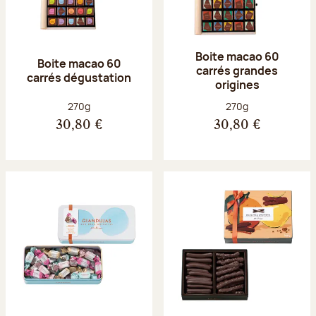
Boite macao 60
Boite macao 60
carrés grandes
carrés dégustation
origines
Poids net :
Poids net :
270g
270g
30,80 €
30,80 €