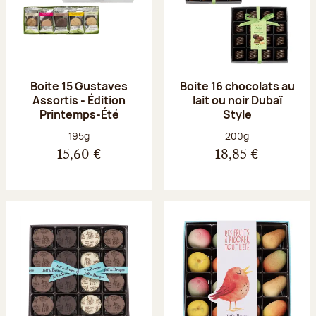
Boite 15 Gustaves
Boite 16 chocolats au
Assortis - Édition
lait ou noir Dubaï
Printemps-Été
Style
Poids net :
Poids net :
195g
200g
15,60 €
18,85 €