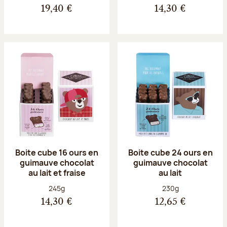
19,40 €
14,30 €
Boite cube 16 ours en
Boite cube 24 ours en
guimauve chocolat
guimauve chocolat
au lait et fraise
au lait
Poids net :
Poids net :
245g
230g
14,30 €
12,65 €