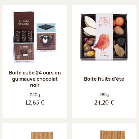
Boite cube 24 ours en
guimauve chocolat
Boite fruits d'été
noir
Poids net :
Poids net :
230g
285g
12,65 €
24,20 €