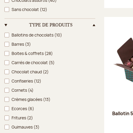
Chocolats assortis
(40)
Sans chocolat
(12)
TYPE DE PRODUITS
Type de produits
Ballotins de chocolats
(10)
Barres
(3)
Boites & coffrets
(28)
Carrés de chocolat
(5)
Chocolat chaud
(2)
Confiseries
(12)
Cornets
(4)
Crèmes glacées
(13)
Ecorces
(6)
Ballotin 
Fritures
(2)
Guimauves
(3)