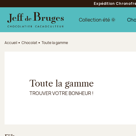
Expédition Chronofres
Aller à la navigation
Aller au contenu principal
Aller au pied de page
Collection été 🌞
Cho
Accueil
Chocolat
Toute la gamme
Toute la gamme
TROUVER VOTRE BONHEUR !