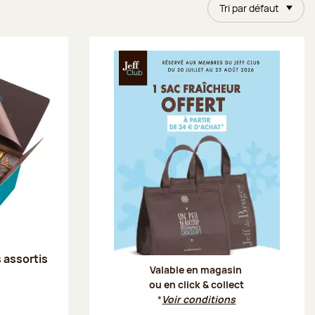
Tri par défaut
Offre Je
s assortis
Valable en magasin
ou en click & collect
*
Voir conditions