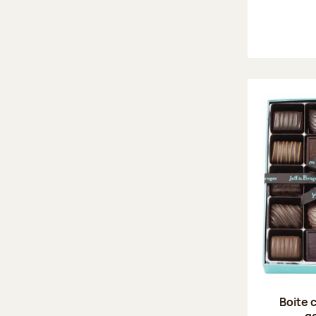
Boite 
g