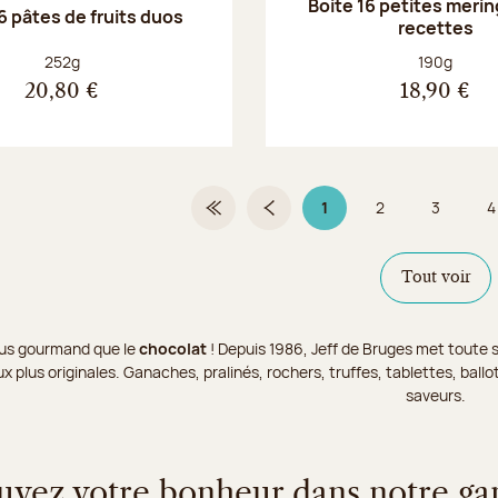
Boite 16 petites merin
6 pâtes de fruits duos
recettes
Poids net :
Poids net :
252g
190g
20,80 €
18,90 €
1
2
3
4
Première page
Page précédente
Page 1 sur 9
Page
Page
Tout voir
 plus gourmand que le
chocolat
! Depuis 1986, Jeff de Bruges met toute s
x plus originales. Ganaches, pralinés, rochers, truffes, tablettes, bal
saveurs.
uvez votre bonheur dans notre g