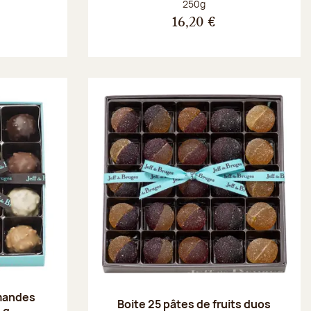
Poids net :
250g
16,20 €
amandes
Boite 25 pâtes de fruits duos
 g