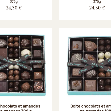
Poids net :
Poids net :
375g
375g
24,30 €
24,30 €
chocolats et amandes
Boite chocolats et 
ourmandes 306 g
gourmandes 198