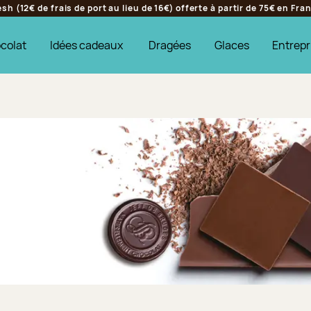
h (12€ de frais de port au lieu de 16€) offerte à partir de 75€ en Fr
colat
Idées cadeaux
Dragées
Glaces
Entrepr