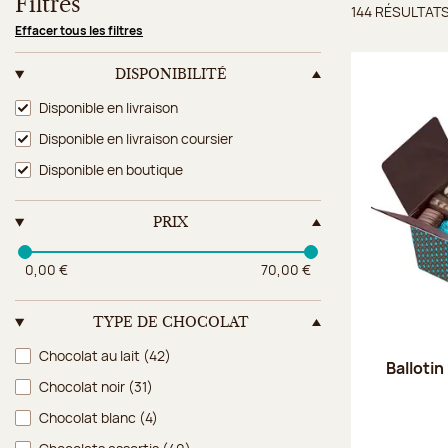
Filtres
144 RÉSULTAT
Résulta
Effacer tous les filtres
DISPONIBILITÉ
Disponibilité
Disponible en livraison
Disponible en livraison coursier
Disponible en boutique
PRIX
0,00 €
70,00 €
TYPE DE CHOCOLAT
Type de chocolat
Chocolat au lait
(42)
Ballotin
Chocolat noir
(31)
Chocolat blanc
(4)