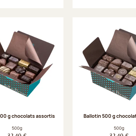
500 g chocolats assortis
Ballotin 500 g chocolat
Poids net :
Poids net :
500g
500g