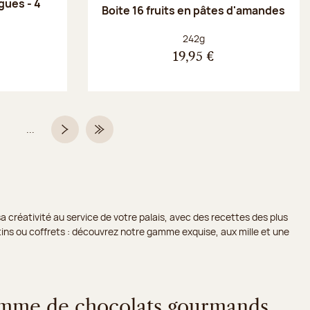
gues - 4
Boite 16 fruits en pâtes d'amandes
Poids net :
242g
19,95 €
...
Page
Page suivante
Dernière page
a créativité au service de votre palais, avec des recettes des plus
lotins ou coffrets : découvrez notre gamme exquise, aux mille et une
amme de chocolats gourmands