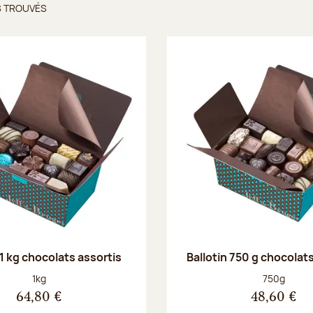
S TROUVÉS
ts trouvés
 1 kg chocolats assortis
Ballotin 750 g chocolat
Poids net :
Poids net :
1kg
750g
64,80 €
48,60 €