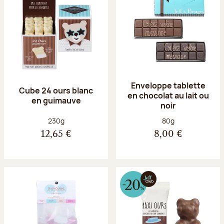
Enveloppe tablette
Cube 24 ours blanc
en chocolat au lait ou
en guimauve
noir
Poids net :
Poids net :
230g
80g
12,65 €
8,00 €