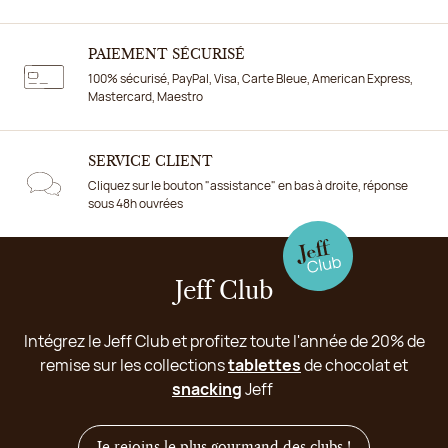
PAIEMENT SÉCURISÉ
100% sécurisé, PayPal, Visa, Carte Bleue, American Express,
Mastercard, Maestro
SERVICE CLIENT
Cliquez sur le bouton "assistance" en bas à droite, réponse
sous 48h ouvrées
Jeff Club
Intégrez le Jeff Club et profitez toute l'année de 20% de
remise sur les collections
tablettes
de chocolat et
snacking
Jeff
Je rejoins le plus gourmand des clubs !