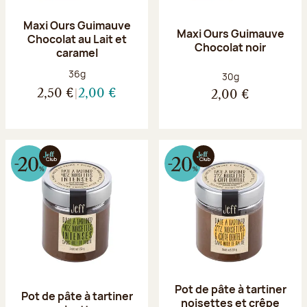
Maxi Ours Guimauve
Maxi Ours Guimauve
Chocolat au Lait et
Chocolat noir
caramel
Poids net :
36g
Poids net :
30g
2,50 €
2,00 €
2,00 €
Pot de pâte à tartiner
Pot de pâte à tartiner
noisettes et crêpe