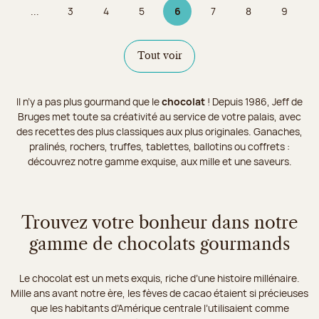
...
3
4
5
6
7
8
9
Page
Page
Page
Page 6 sur 9
Page
Page
Page
Tout voir
Il n’y a pas plus gourmand que le
chocolat
! Depuis 1986, Jeff de
Bruges met toute sa créativité au service de votre palais, avec
des recettes des plus classiques aux plus originales. Ganaches,
pralinés, rochers, truffes, tablettes, ballotins ou coffrets :
découvrez notre gamme exquise, aux mille et une saveurs.
Trouvez votre bonheur dans notre
gamme de chocolats gourmands
Le chocolat est un mets exquis, riche d’une histoire millénaire.
Mille ans avant notre ère, les fèves de cacao étaient si précieuses
que les habitants d’Amérique centrale l’utilisaient comme