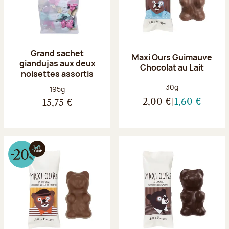
Grand sachet
Maxi Ours Guimauve
giandujas aux deux
Chocolat au Lait
noisettes assortis
Poids net :
30g
Poids net :
195g
2,00 €
1,60 €
15,75 €