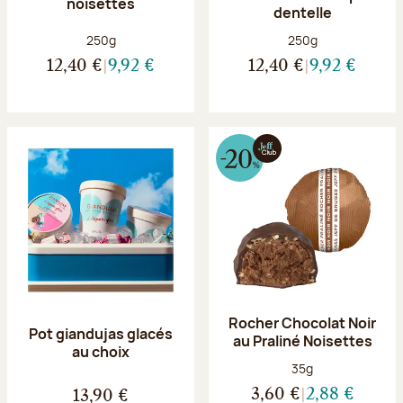
noisettes
dentelle
Poids net :
Poids net :
250g
250g
12,40 €
9,92 €
12,40 €
9,92 €
Rocher Chocolat Noir
Pot giandujas glacés
au Praliné Noisettes
au choix
Poids net :
35g
3,60 €
2,88 €
13,90 €