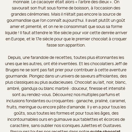
monnaie. Le cacaoyer était alors « l’arbre des dieux ». On
savourait son fruit sous forme de boisson, à l’occasion des
grandes cérémonies. Mais il n’était pas encore la source de
gourmandise que l’on connaît aujourd’hui. Il avait plutôt un goût
amer et pimenté, et on ne le consommait que sous sa forme
liquide ! Il faut attendre le 16e siècle pour voir cette denrée arriver
en Europe, et le 17e siècle pour que le premier chocolat à croquer
fasse son apparition.
Depuis, une farandole de recettes, toutes plus étonnantes les
unes que les autres, ont été inventées. Et les chocolatiers Jeff de
Bruges ne se sont pas fait prier pour contribuer à cette aventure
gourmande. Plongez dans un univers de saveurs affriolantes, des
plus classiques au plus audacieuses. Chocolat au lait, noir, blanc,
ambré, gianduja ou blanc marbré : douceur, finesse et intensité
sont au rendez-vous. Découvrez nos multiples parfums et
inclusions fondantes ou croquantes : ganache, praliné, caramel,
fruits, meringue ou encore pâte d’amande. Il y en a pour tous les
goûts, sous toutes les formes et pour tous les âges, des
incontournables ours en guimauve aux tablettes et écorces de
caractère, sans oublier nos iconiques Juliettes et Gustaves.
Parcourez toutes nos recettes dans notre
guide chocolat
.