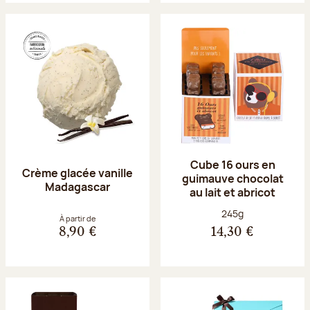
Cube 16 ours en
Crème glacée vanille
guimauve chocolat
Madagascar
au lait et abricot
Poids net :
245g
À partir de
8,90 €
14,30 €