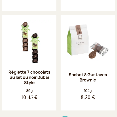
Réglette 7 chocolats
Sachet 8 Gustaves
au lait ou noir Dubaï
Brownie
Style
Poids net :
Poids net :
89g
104g
10,45 €
8,20 €