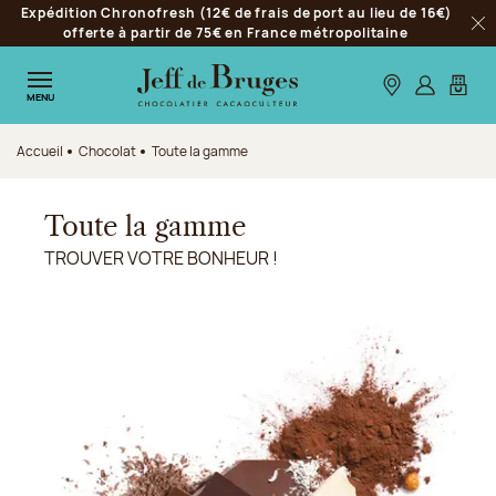
Expédition Chronofresh (12€ de frais de port au lieu de 16€)
Aller à la navigation
offerte à partir de 75€ en France métropolitaine
Fer
Aller au contenu principal
Aller au pied de page
Nos boutiques
S’identifie
Mon p
MENU
Accueil
Chocolat
Toute la gamme
Toute la gamme
TROUVER VOTRE BONHEUR !