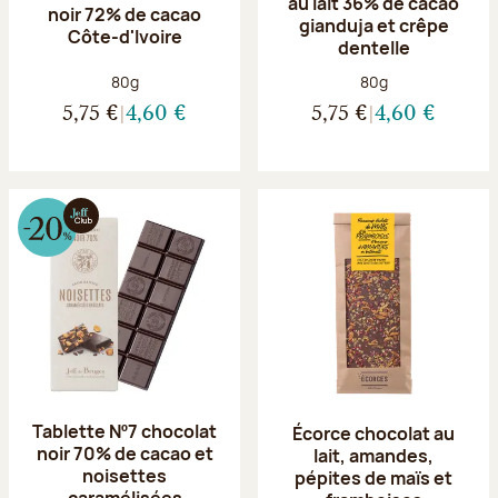
au lait 36% de cacao
noir 72% de cacao
gianduja et crêpe
Côte-d'Ivoire
dentelle
Poids net :
Poids net :
80g
80g
5,75 €
4,60 €
5,75 €
4,60 €
Tablette Nº7 chocolat
Écorce chocolat au
noir 70% de cacao et
lait, amandes,
noisettes
pépites de maïs et
caramélisées