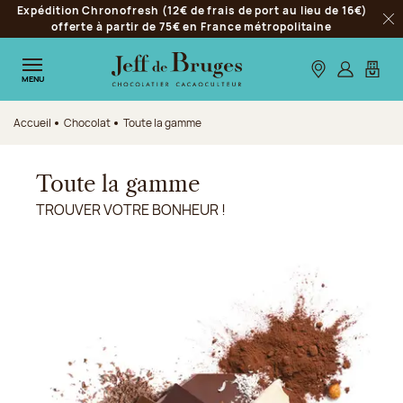
Expédition Chronofresh (12€ de frais de port au lieu de 16€)
Aller à la navigation
offerte à partir de 75€ en France métropolitaine
Fer
Aller au contenu principal
Aller au pied de page
Nos boutiques
S’identifie
Mon p
MENU
Accueil
Chocolat
Toute la gamme
Toute la gamme
TROUVER VOTRE BONHEUR !