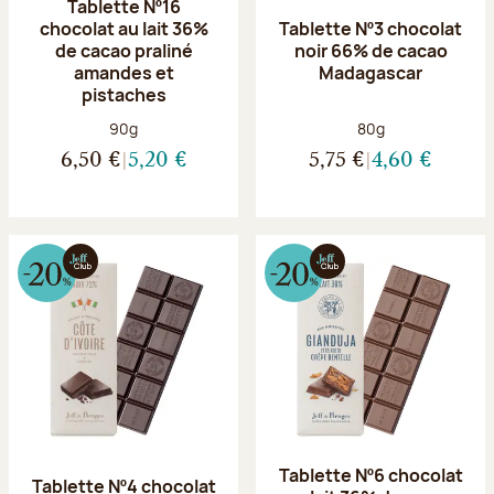
Tablette Nº16
chocolat au lait 36%
Tablette Nº3 chocolat
de cacao praliné
noir 66% de cacao
amandes et
Madagascar
pistaches
Poids net :
Poids net :
90g
80g
6,50 €
5,20 €
5,75 €
4,60 €
Tablette Nº6 chocolat
Tablette Nº4 chocolat