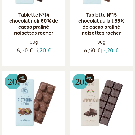
Tablette Nº14
Tablette Nº15
chocolat noir 60% de
chocolat au lait 36%
cacao praliné
de cacao praliné
noisettes rocher
noisettes rocher
Poids net :
Poids net :
90g
90g
6,50 €
5,20 €
6,50 €
5,20 €