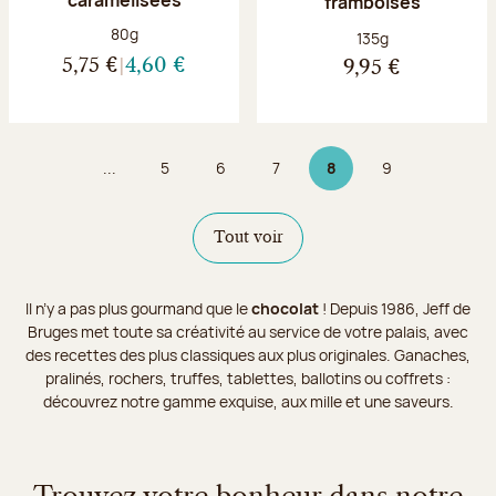
framboises
Poids net :
80g
Poids net :
135g
5,75 €
4,60 €
9,95 €
...
5
6
7
8
9
Page
Page
Page
Page 8 sur 9
Page
Tout voir
Il n’y a pas plus gourmand que le
chocolat
! Depuis 1986, Jeff de
Bruges met toute sa créativité au service de votre palais, avec
des recettes des plus classiques aux plus originales. Ganaches,
pralinés, rochers, truffes, tablettes, ballotins ou coffrets :
découvrez notre gamme exquise, aux mille et une saveurs.