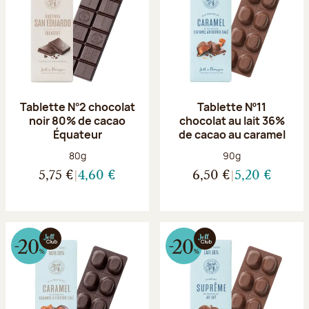
Tablette N°2 chocolat
Tablette Nº11
noir 80% de cacao
chocolat au lait 36%
Équateur
de cacao au caramel
Poids net :
Poids net :
80g
90g
5,75 €
4,60 €
6,50 €
5,20 €