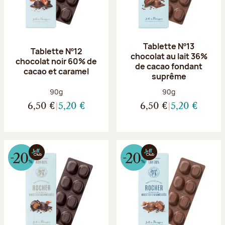
Tablette Nº13
Tablette Nº12
chocolat au lait 36%
chocolat noir 60% de
de cacao fondant
cacao et caramel
suprême
Poids net :
Poids net :
90g
90g
6,50 €
5,20 €
6,50 €
5,20 €