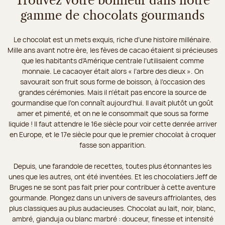
Trouvez votre bonheur dans notre
gamme de chocolats gourmands
Le chocolat est un mets exquis, riche d’une histoire millénaire.
Mille ans avant notre ère, les fèves de cacao étaient si précieuses
que les habitants d’Amérique centrale l’utilisaient comme
monnaie. Le cacaoyer était alors « l’arbre des dieux ». On
savourait son fruit sous forme de boisson, à l’occasion des
grandes cérémonies. Mais il n’était pas encore la source de
gourmandise que l’on connaît aujourd’hui. Il avait plutôt un goût
amer et pimenté, et on ne le consommait que sous sa forme
liquide ! Il faut attendre le 16e siècle pour voir cette denrée arriver
en Europe, et le 17e siècle pour que le premier chocolat à croquer
fasse son apparition.
Depuis, une farandole de recettes, toutes plus étonnantes les
unes que les autres, ont été inventées. Et les chocolatiers Jeff de
Bruges ne se sont pas fait prier pour contribuer à cette aventure
gourmande. Plongez dans un univers de saveurs affriolantes, des
plus classiques au plus audacieuses. Chocolat au lait, noir, blanc,
ambré, gianduja ou blanc marbré : douceur, finesse et intensité