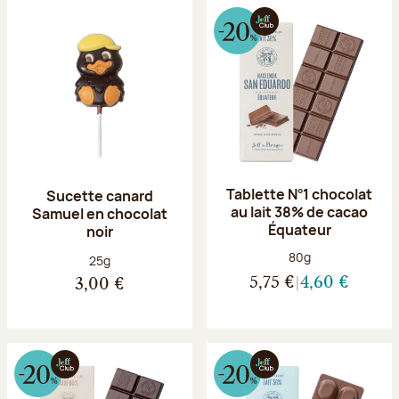
Tablette N°1 chocolat
Sucette canard
au lait 38% de cacao
Samuel en chocolat
Équateur
noir
Poids net :
80g
Poids net :
25g
5,75 €
4,60 €
3,00 €