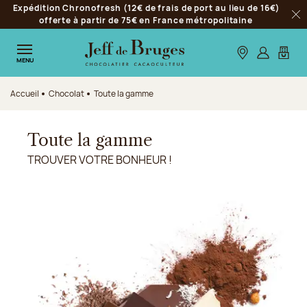
Expédition Chronofresh (12€ de frais de port au lieu de 16€)
Aller à la navigation
offerte à partir de 75€ en France métropolitaine
Fer
Aller au contenu principal
Aller au pied de page
Nos boutiques
S’identifie
Mon p
MENU
Accueil
Chocolat
Toute la gamme
Toute la gamme
TROUVER VOTRE BONHEUR !