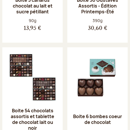
chocolat au lait et
Assortis - Édition
sucre pétillant
Printemps-Été
Poids net :
Poids net :
90g
390g
13,95 €
30,60 €
Boite 54 chocolats
assortis et tablette
Boite 6 bombes coeur
de chocolat lait ou
de chocolat
noir