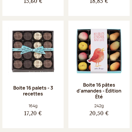
15,60 €
18,85 €
Boite 16 pâtes
Boite 16 palets - 3
d'amandes - Édition
recettes
Été
Poids net :
Poids net :
164g
242g
17,20 €
20,50 €