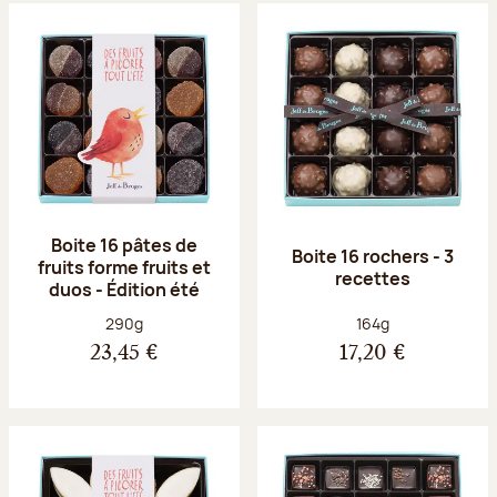
Boite 16 pâtes de
Boite 16 rochers - 3
fruits forme fruits et
recettes
duos - Édition été
Poids net :
Poids net :
290g
164g
23,45 €
17,20 €