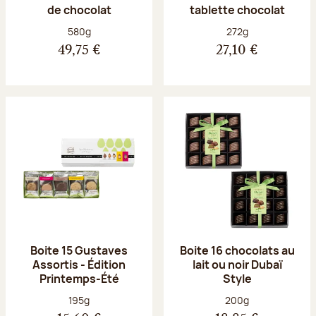
de chocolat
tablette chocolat
Poids net :
Poids net :
580g
272g
49,75 €
27,10 €
Boite 15 Gustaves
Boite 16 chocolats au
Assortis - Édition
lait ou noir Dubaï
Printemps-Été
Style
Poids net :
Poids net :
195g
200g