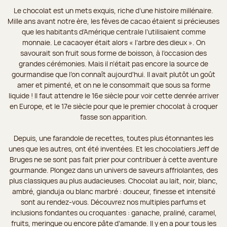
Le chocolat est un mets exquis, riche d’une histoire millénaire.
Mille ans avant notre ère, les fèves de cacao étaient si précieuses
que les habitants d’Amérique centrale l’utilisaient comme
monnaie. Le cacaoyer était alors « l’arbre des dieux ». On
savourait son fruit sous forme de boisson, à l’occasion des
grandes cérémonies. Mais il n’était pas encore la source de
gourmandise que l’on connaît aujourd’hui. Il avait plutôt un goût
amer et pimenté, et on ne le consommait que sous sa forme
liquide ! Il faut attendre le 16e siècle pour voir cette denrée arriver
en Europe, et le 17e siècle pour que le premier chocolat à croquer
fasse son apparition.
Depuis, une farandole de recettes, toutes plus étonnantes les
unes que les autres, ont été inventées. Et les chocolatiers Jeff de
Bruges ne se sont pas fait prier pour contribuer à cette aventure
gourmande. Plongez dans un univers de saveurs affriolantes, des
plus classiques au plus audacieuses. Chocolat au lait, noir, blanc,
ambré, gianduja ou blanc marbré : douceur, finesse et intensité
sont au rendez-vous. Découvrez nos multiples parfums et
inclusions fondantes ou croquantes : ganache, praliné, caramel,
fruits, meringue ou encore pâte d’amande. Il y en a pour tous les