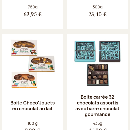
Poids net :
Poids net :
760g
300g
63,95 €
23,40 €
Boite carrée 32
Boite Choco'Jouets
chocolats assortis
en chocolat au lait
avec barre chocolat
gourmande
Poids net :
Poids net :
100 g
435g