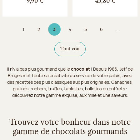
9,90 €
45,80 €
1
2
3
4
5
6
...
Page
Page
Page 3 sur 9
Page
Page
Page
Tout voir
Il n’y a pas plus gourmand que le
chocolat
! Depuis 1986, Jeff de
Bruges met toute sa créativité au service de votre palais, avec
des recettes des plus classiques aux plus originales. Ganaches,
pralinés, rochers, truffes, tablettes, ballotins ou coffrets :
découvrez notre gamme exquise, aux mille et une saveurs.
Trouvez votre bonheur dans notre
gamme de chocolats gourmands