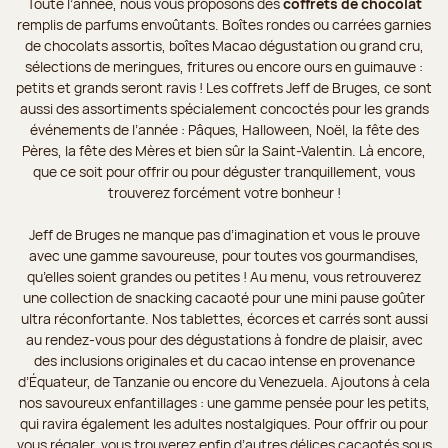
Toute l’année, nous vous proposons des
coffrets de chocolat
remplis de parfums envoûtants. Boîtes rondes ou carrées garnies
de chocolats assortis, boîtes Macao dégustation ou grand cru,
sélections de meringues, fritures ou encore ours en guimauve :
petits et grands seront ravis ! Les coffrets Jeff de Bruges, ce sont
aussi des assortiments spécialement concoctés pour les grands
événements de l’année : Pâques, Halloween, Noël, la fête des
Pères, la fête des Mères et bien sûr la Saint-Valentin. Là encore,
que ce soit pour offrir ou pour déguster tranquillement, vous
trouverez forcément votre bonheur !
Jeff de Bruges ne manque pas d’imagination et vous le prouve
avec une gamme savoureuse, pour toutes vos gourmandises,
qu’elles soient grandes ou petites ! Au menu, vous retrouverez
une collection de snacking cacaoté pour une mini pause goûter
ultra réconfortante. Nos tablettes, écorces et carrés sont aussi
au rendez-vous pour des dégustations à fondre de plaisir, avec
des inclusions originales et du cacao intense en provenance
d’Équateur, de Tanzanie ou encore du Venezuela. Ajoutons à cela
nos savoureux enfantillages : une gamme pensée pour les petits,
qui ravira également les adultes nostalgiques. Pour offrir ou pour
vous régaler, vous trouverez enfin d’autres délices cacaotés sous