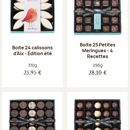
Boite 25 Petites
Boite 24 calissons
Meringues - 4
d'Aix - Édition été
Recettes
Poids net :
Poids net :
310g
296g
25,95 €
28,10 €