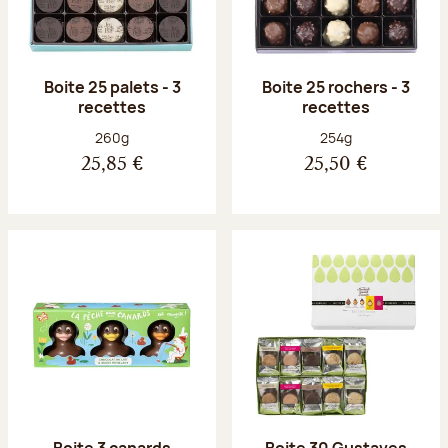
Boite 25 palets - 3
Boite 25 rochers - 3
recettes
recettes
Poids net :
Poids net :
260g
254g
25,85 €
25,50 €
Boite 3 canards
Boite 30 Gustaves