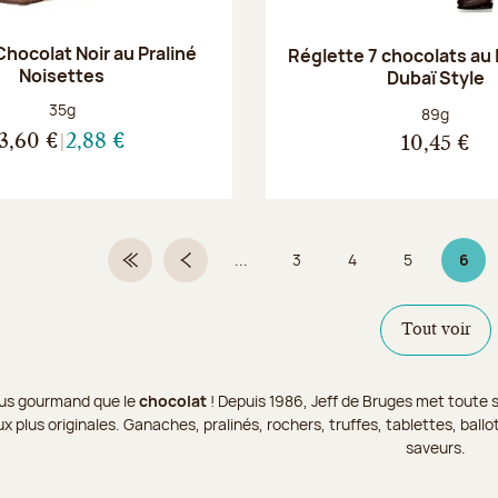
hocolat Noir au Praliné
Réglette 7 chocolats au l
Noisettes
Dubaï Style
Poids net :
35g
Poids net :
89g
3,60 €
2,88 €
10,45 €
...
3
4
5
6
Première page
Page précédente
Page
Page
Page
Page
Tout voir
 plus gourmand que le
chocolat
! Depuis 1986, Jeff de Bruges met toute s
x plus originales. Ganaches, pralinés, rochers, truffes, tablettes, bal
saveurs.