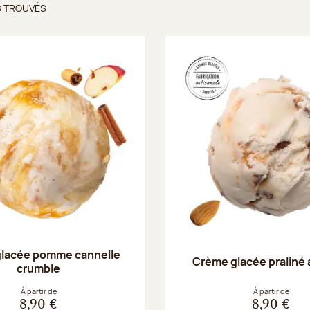
S TROUVÉS
ts trouvés
lacée pomme cannelle
Crème glacée praliné
crumble
À partir de
À partir de
8,90 €
8,90 €