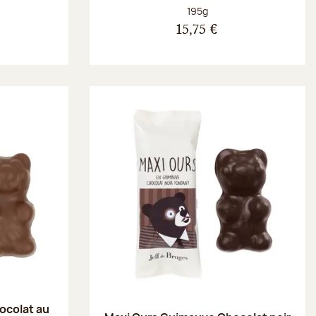
Poids net :
195g
15,75 €
ocolat au