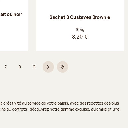
ait ou noir
Sachet 8 Gustaves Brownie
Poids net :
104g
8,20 €
7
8
9
 6 sur 9
Page
Page
Page
Page suivante
Dernière page
a créativité au service de votre palais, avec des recettes des plus
lotins ou coffrets : découvrez notre gamme exquise, aux mille et une