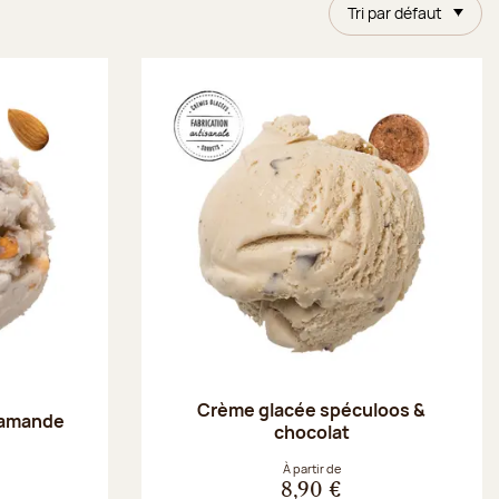
Tri par défaut
Crème glacée spéculoos &
 amande
chocolat
À partir de
8,90 €