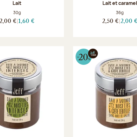
Lait
Lait et carame
Poids net :
Poids net :
30g
36g
2,00 €
1,60 €
2,50 €
2,00 