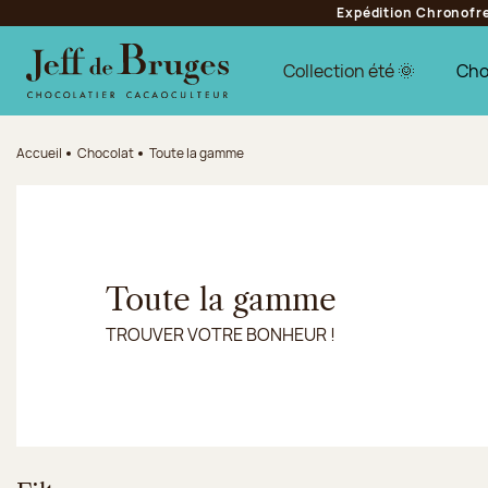
Expédition Chronofres
Aller à la navigation
Aller au contenu principal
Aller au pied de page
Collection été 🌞
Cho
Accueil
Chocolat
Toute la gamme
Toute la gamme
TROUVER VOTRE BONHEUR !