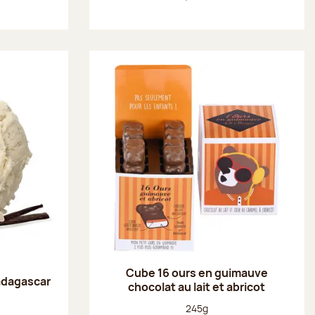
Cube 16 ours en guimauve
adagascar
chocolat au lait et abricot
Poids net :
245g