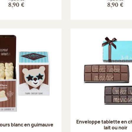
8,90 €
8,90 €
Enveloppe tablette en c
ours blanc en guimauve
lait ou noir