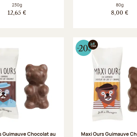
Poids net :
Poids net :
230g
80g
12,65 €
8,00 €
s Guimauve Chocolat au
Maxi Ours Guimauve Ch