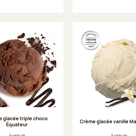
 glacée triple choco
Crème glacée vanille M
Équateur
À partir de
À partir de