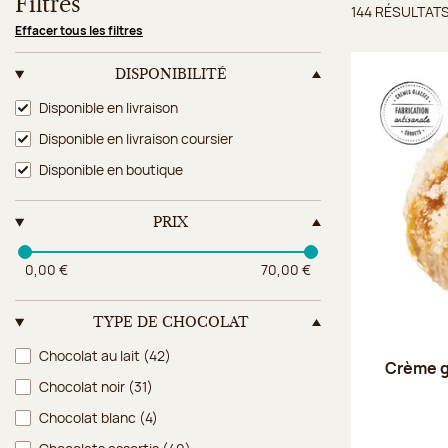
Filtres
144 RÉSULTAT
Résulta
Effacer tous les filtres
DISPONIBILITÉ
Disponibilité
Disponible en livraison
Disponible en livraison coursier
Disponible en boutique
PRIX
0,00 €
70,00 €
TYPE DE CHOCOLAT
Type de chocolat
Chocolat au lait
(42)
Crème g
Chocolat noir
(31)
Chocolat blanc
(4)