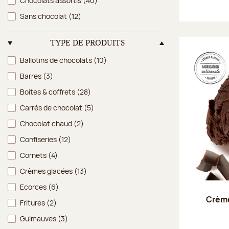
Chocolats assortis
(40)
Sans chocolat
(12)
TYPE DE PRODUITS
Type de produits
Ballotins de chocolats
(10)
Barres
(3)
Boites & coffrets
(28)
Carrés de chocolat
(5)
Chocolat chaud
(2)
Confiseries
(12)
Cornets
(4)
Crèmes glacées
(13)
Ecorces
(6)
Crème
Fritures
(2)
Guimauves
(3)