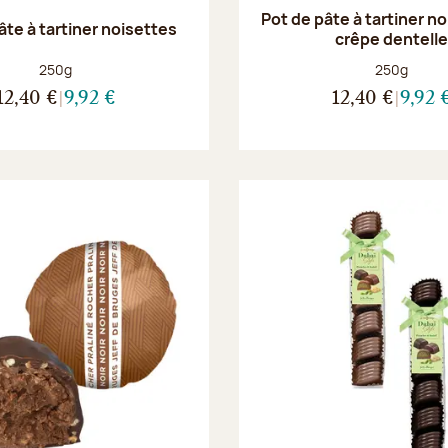
Pot de pâte à tartiner n
âte à tartiner noisettes
crêpe dentell
Poids net :
Poids net :
250g
250g
12,40 €
9,92 €
12,40 €
9,92 