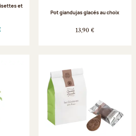
oisettes et
e
Pot giandujas glacés au choix
€
13,90 €