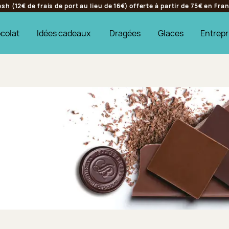
h (12€ de frais de port au lieu de 16€) offerte à partir de 75€ en Fr
colat
Idées cadeaux
Dragées
Glaces
Entrepr