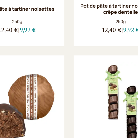
Pot de pâte à tartiner n
âte à tartiner noisettes
crêpe dentell
Poids net :
Poids net :
250g
250g
12,40 €
9,92 €
12,40 €
9,92 