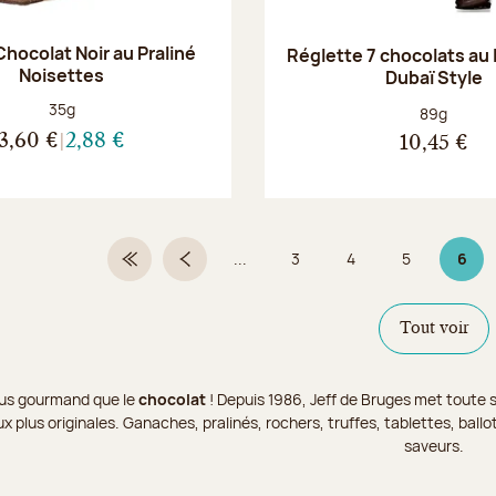
hocolat Noir au Praliné
Réglette 7 chocolats au l
Noisettes
Dubaï Style
Poids net :
35g
Poids net :
89g
3,60 €
2,88 €
10,45 €
...
3
4
5
6
Première page
Page précédente
Page
Page
Page
Page
Tout voir
 plus gourmand que le
chocolat
! Depuis 1986, Jeff de Bruges met toute s
x plus originales. Ganaches, pralinés, rochers, truffes, tablettes, bal
saveurs.