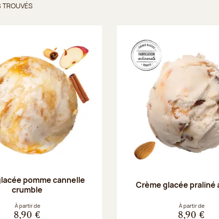
S TROUVÉS
ts trouvés
lacée pomme cannelle
Crème glacée praliné
crumble
À partir de
À partir de
8,90 €
8,90 €