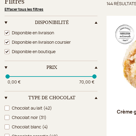
Filtres
144 RÉSULTAT
Résulta
Effacer tous les filtres
DISPONIBILITÉ
Disponibilité
Disponible en livraison
Disponible en livraison coursier
Disponible en boutique
PRIX
0,00 €
70,00 €
TYPE DE CHOCOLAT
Type de chocolat
Chocolat au lait
(42)
Crème g
Chocolat noir
(31)
Chocolat blanc
(4)