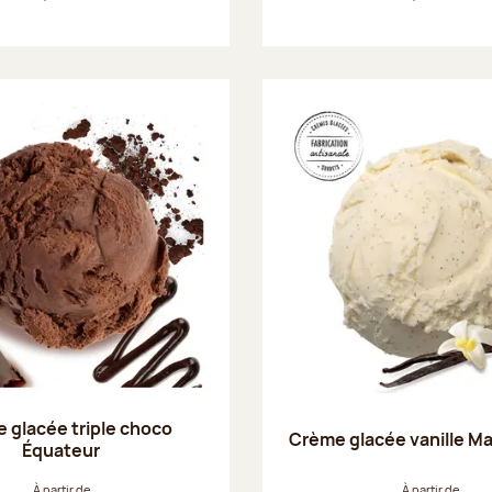
 glacée triple choco
Crème glacée vanille M
Équateur
À partir de
À partir de