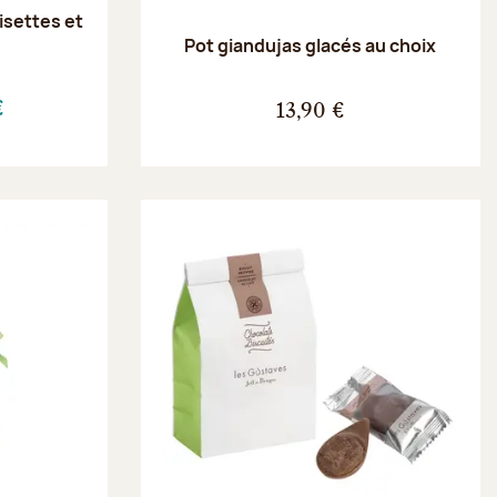
oisettes et
e
Pot giandujas glacés au choix
€
13,90 €