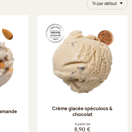
Tri par défaut
Crème glacée spéculoos &
 amande
chocolat
À partir de
8,90 €