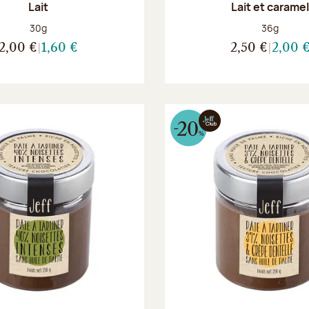
Lait
Lait et carame
Poids net :
Poids net :
30g
36g
2,00 €
1,60 €
2,50 €
2,00 