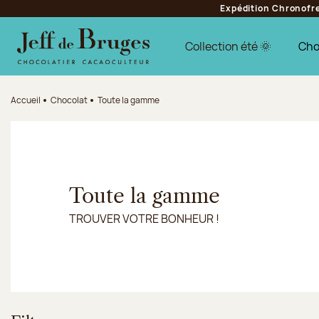
Expédition Chronofres
Aller à la navigation
Aller au contenu principal
Aller au pied de page
Collection été 🌞
Cho
Accueil
Chocolat
Toute la gamme
Toute la gamme
TROUVER VOTRE BONHEUR !