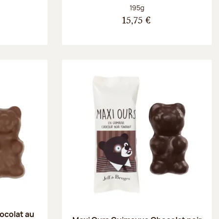
Poids net :
195g
15,75 €
ocolat au