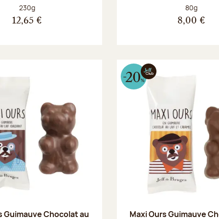
Poids net :
Poids net :
230g
80g
12,65 €
8,00 €
s Guimauve Chocolat au
Maxi Ours Guimauve Ch