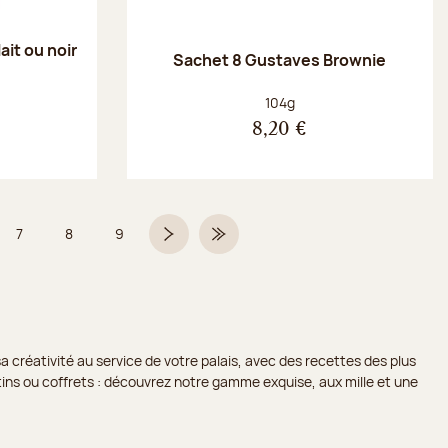
ait ou noir
Sachet 8 Gustaves Brownie
Poids net :
104g
8,20 €
7
8
9
 6 sur 9
Page
Page
Page
Page suivante
Dernière page
a créativité au service de votre palais, avec des recettes des plus
lotins ou coffrets : découvrez notre gamme exquise, aux mille et une