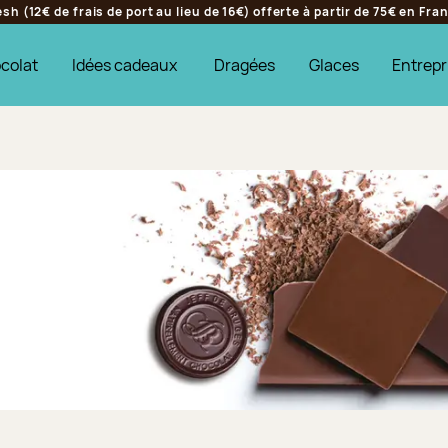
h (12€ de frais de port au lieu de 16€) offerte à partir de 75€ en Fr
colat
Idées cadeaux
Dragées
Glaces
Entrepr