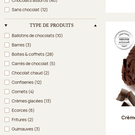
Chocolats assortis
(40)
Sans chocolat
(12)
TYPE DE PRODUITS
Type de produits
Ballotins de chocolats
(10)
Barres
(3)
Boites & coffrets
(28)
Carrés de chocolat
(5)
Chocolat chaud
(2)
Confiseries
(12)
Cornets
(4)
Crèmes glacées
(13)
Ecorces
(6)
Crème
Fritures
(2)
Guimauves
(3)