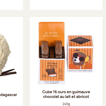
Cube 16 ours en guimauve
adagascar
chocolat au lait et abricot
Poids net :
245g