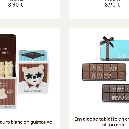
8,90 €
8,90 €
Enveloppe tablette en c
ours blanc en guimauve
lait ou noir