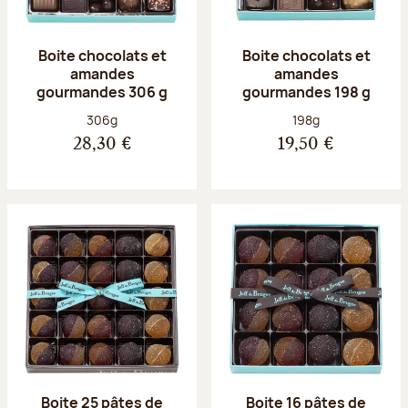
Boite chocolats et
Boite chocolats et
amandes
amandes
gourmandes 306 g
gourmandes 198 g
Poids net :
Poids net :
306g
198g
28,30 €
19,50 €
Boite 25 pâtes de
Boite 16 pâtes de