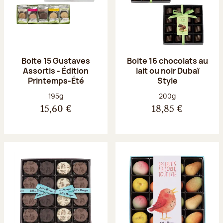
Boite 15 Gustaves
Boite 16 chocolats au
Assortis - Édition
lait ou noir Dubaï
Printemps-Été
Style
Poids net :
Poids net :
195g
200g
15,60 €
18,85 €