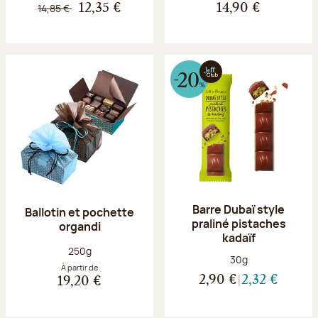
14,85 €
12,35 €
14,90 €
Barre Dubaï style
Ballotin et pochette
praliné pistaches
organdi
kadaïf
Poids net :
250g
Poids net :
30g
À partir de
2,90 €
2,32 €
19,20 €