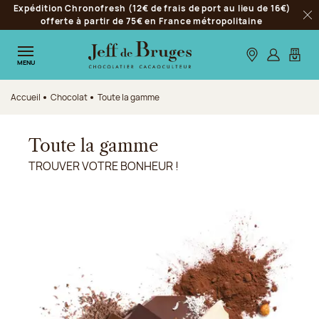
Expédition Chronofresh (12€ de frais de port au lieu de 16€)
Aller à la navigation
offerte à partir de 75€ en France métropolitaine
Fer
Aller au contenu principal
Aller au pied de page
Nos boutiques
S’identifie
Mon p
MENU
Accueil
Chocolat
Toute la gamme
Toute la gamme
TROUVER VOTRE BONHEUR !