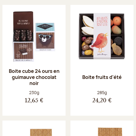
Boite cube 24 ours en
guimauve chocolat
Boite fruits d'été
noir
Poids net :
Poids net :
230g
285g
12,65 €
24,20 €