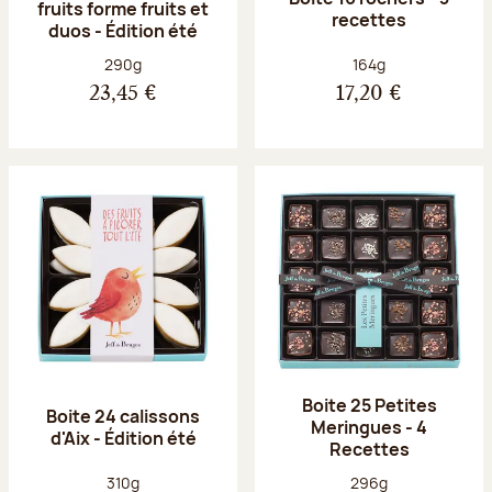
fruits forme fruits et
recettes
duos - Édition été
Poids net :
Poids net :
290g
164g
23,45 €
17,20 €
Boite 25 Petites
Boite 24 calissons
Meringues - 4
d'Aix - Édition été
Recettes
Poids net :
Poids net :
310g
296g