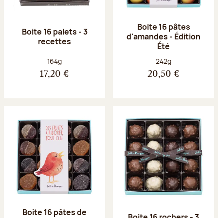
Boite 16 pâtes
Boite 16 palets - 3
d'amandes - Édition
recettes
Été
Poids net :
Poids net :
164g
242g
17,20 €
20,50 €
Boite 16 pâtes de
Boite 16 rochers - 3