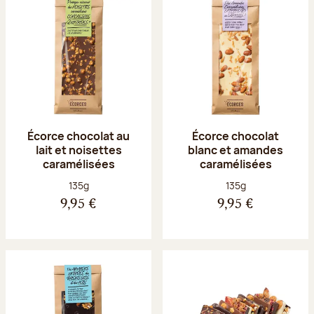
Écorce chocolat au
Écorce chocolat
lait et noisettes
blanc et amandes
caramélisées
caramélisées
Poids net :
Poids net :
135g
135g
9,95 €
9,95 €