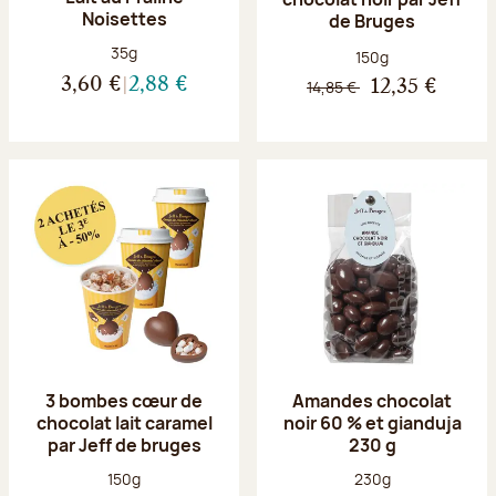
Noisettes
de Bruges
Poids net :
35g
Poids net :
150g
3,60 €
2,88 €
14,85 €
12,35 €
3 bombes cœur de
Amandes chocolat
chocolat lait caramel
noir 60 % et gianduja
par Jeff de bruges
230 g
Poids net :
Poids net :
150g
230g