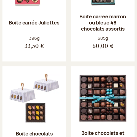
Boite carrée marron
Boite carrée Juliettes
ou bleue 48
chocolats assortis
Poids net :
Poids net :
396g
605g
33,50 €
60,00 €
Boite chocolats et
Boite chocolats