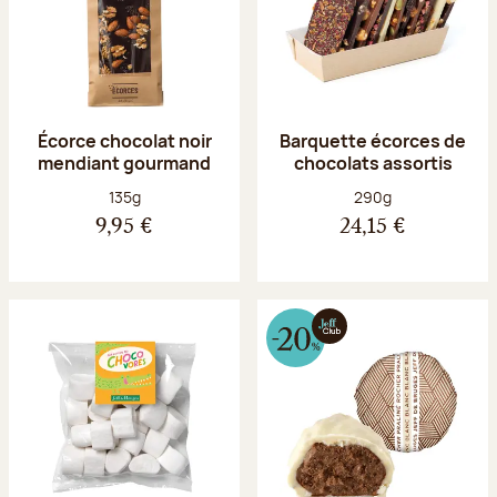
Écorce chocolat noir
Barquette écorces de
mendiant gourmand
chocolats assortis
Poids net :
Poids net :
135g
290g
9,95 €
24,15 €