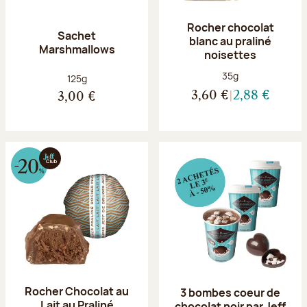
Rocher chocolat
Sachet
blanc au praliné
Marshmallows
noisettes
Poids net :
35g
Poids net :
125g
3,60 €
2,88 €
3,00 €
Rocher Chocolat au
3 bombes coeur de
Lait au Praliné
chocolat noir par Jeff