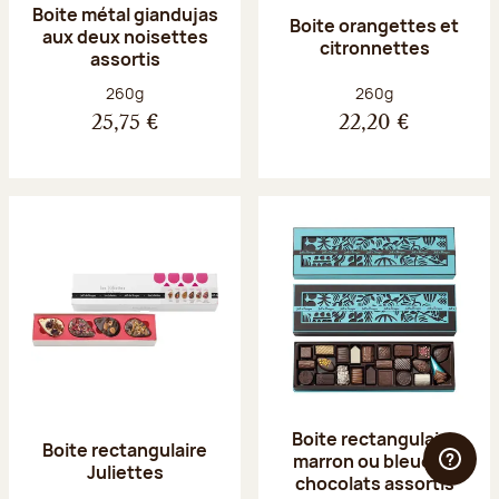
Boite métal giandujas
Boite orangettes et
aux deux noisettes
citronnettes
assortis
Poids net :
Poids net :
260g
260g
25,75 €
22,20 €
Boite rectangulaire
Boite rectangulaire
marron ou bleue 23
Juliettes
chocolats assortis