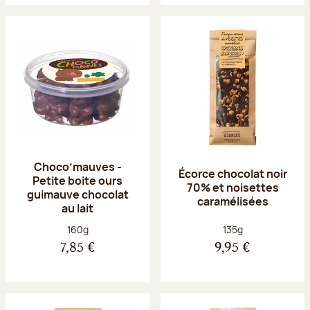
Choco’mauves -
Écorce chocolat noir
Petite boite ours
70% et noisettes
guimauve chocolat
caramélisées
au lait
Poids net :
Poids net :
160g
135g
7,85 €
9,95 €