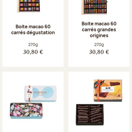
Boite macao 60
Boite macao 60
carrés grandes
carrés dégustation
origines
Poids net :
Poids net :
270g
270g
30,80 €
30,80 €