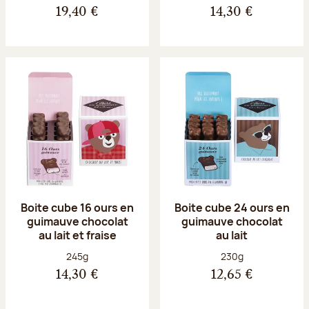
19,40 €
14,30 €
Boite cube 16 ours en
Boite cube 24 ours en
guimauve chocolat
guimauve chocolat
au lait et fraise
au lait
Poids net :
Poids net :
245g
230g
14,30 €
12,65 €