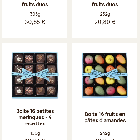
fruits duos
fruits duos
Poids net :
Poids net :
395g
252g
30,85 €
20,80 €
Boite 16 petites
Boite 16 fruits en
meringues - 4
pâtes d'amandes
recettes
Poids net :
Poids net :
190g
242g