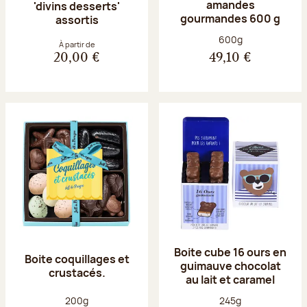
amandes
'divins desserts'
gourmandes 600 g
assortis
Poids net :
600g
À partir de
20,00 €
49,10 €
Boite cube 16 ours en
Boite coquillages et
guimauve chocolat
crustacés.
au lait et caramel
Poids net :
Poids net :
200g
245g