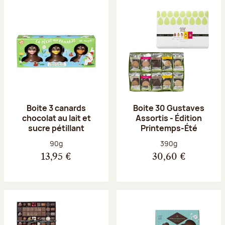
Boite 3 canards
Boite 30 Gustaves
chocolat au lait et
Assortis - Édition
sucre pétillant
Printemps-Été
Poids net :
Poids net :
90g
390g
13,95 €
30,60 €