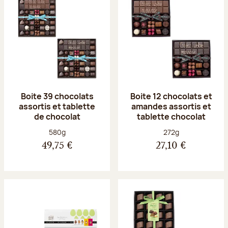
Boite 39 chocolats
Boite 12 chocolats et
assortis et tablette
amandes assortis et
de chocolat
tablette chocolat
Poids net :
Poids net :
580g
272g
49,75 €
27,10 €