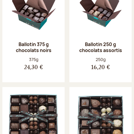
Ballotin 375 g
Ballotin 250 g
chocolats noirs
chocolats assortis
Poids net :
Poids net :
375g
250g
24,30 €
16,20 €