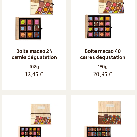
Boite macao 24
Boite macao 40
carrés dégustation
carrés dégustation
Poids net :
Poids net :
108g
180g
12,45 €
20,35 €