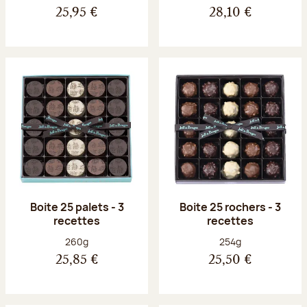
25,95 €
28,10 €
Boite 25 palets - 3
Boite 25 rochers - 3
recettes
recettes
Poids net :
Poids net :
260g
254g
25,85 €
25,50 €