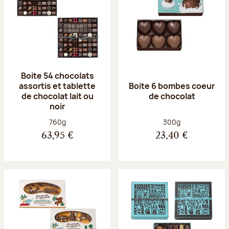
Boite 54 chocolats
assortis et tablette
Boite 6 bombes coeur
de chocolat lait ou
de chocolat
noir
Poids net :
Poids net :
760g
300g
63,95 €
23,40 €