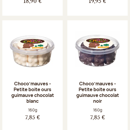
18,90 €
19,95 €
Choco’mauves -
Choco’mauves -
Petite boite ours
Petite boite ours
guimauve chocolat
guimauve chocolat
blanc
noir
Poids net :
Poids net :
160g
160g
7,85 €
7,85 €