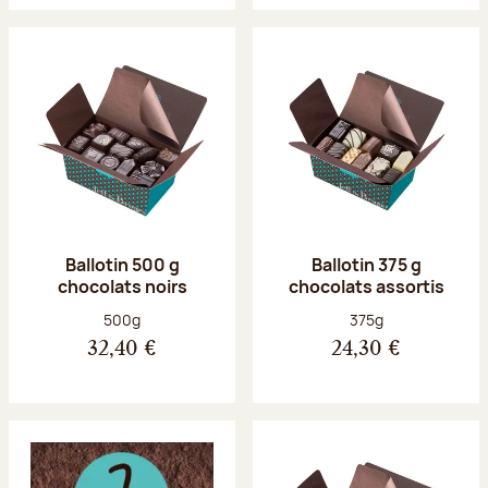
Ballotin 500 g
Ballotin 375 g
chocolats noirs
chocolats assortis
Poids net :
Poids net :
500g
375g
32,40 €
24,30 €