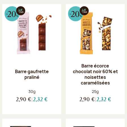
Barre écorce
Barre gaufrette
chocolat noir 60% et
praliné
noisettes
caramélisées
Poids net :
Poids net :
30g
25g
2,90 €
2,32 €
2,90 €
2,32 €