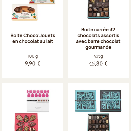
Boite carrée 32
Boite Choco'Jouets
chocolats assortis
en chocolat au lait
avec barre chocolat
gourmande
Poids net :
Poids net :
100 g
435g
9,90 €
45,80 €