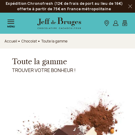
Expédition Chronofresh (12€ de frais de port au lieu de 16€)
Aller à la navigation
offerte à partir de 75€ en France métropolitaine
Fer
Aller au contenu principal
Aller au pied de page
Nos boutiques
S’identifie
Mon p
MENU
Accueil
Chocolat
Toute la gamme
Toute la gamme
TROUVER VOTRE BONHEUR !