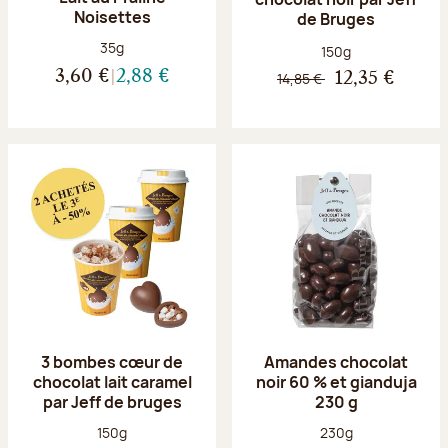
Noisettes
de Bruges
Poids net :
35g
Poids net :
150g
3,60 €
2,88 €
14,85 €
12,35 €
3 bombes cœur de
Amandes chocolat
chocolat lait caramel
noir 60 % et gianduja
par Jeff de bruges
230 g
Poids net :
Poids net :
150g
230g