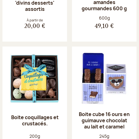
amandes
'divins desserts'
gourmandes 600 g
assortis
Poids net :
600g
À partir de
20,00 €
49,10 €
Boite cube 16 ours en
Boite coquillages et
guimauve chocolat
crustacés.
au lait et caramel
Poids net :
Poids net :
200g
245g