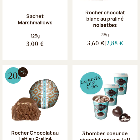
Rocher chocolat
Sachet
blanc au praliné
Marshmallows
noisettes
Poids net :
35g
Poids net :
125g
3,60 €
2,88 €
3,00 €
Rocher Chocolat au
3 bombes coeur de
Lait au Praliné
chocolat noir par Jeff