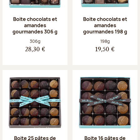
Boite chocolats et
Boite chocolats et
amandes
amandes
gourmandes 306 g
gourmandes 198 g
Poids net :
Poids net :
306g
198g
28,30 €
19,50 €
Boite 25 pâtes de
Boite 16 pâtes de