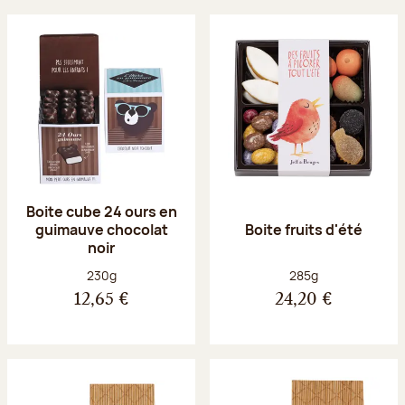
Boite cube 24 ours en
guimauve chocolat
Boite fruits d'été
noir
Poids net :
Poids net :
230g
285g
12,65 €
24,20 €