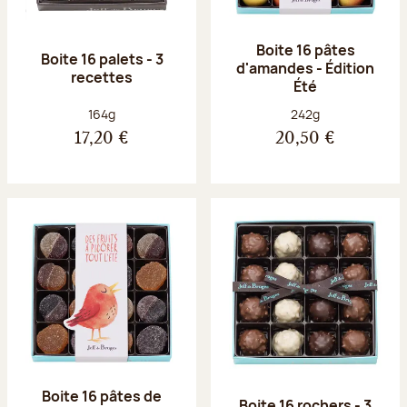
Boite 16 pâtes
Boite 16 palets - 3
d'amandes - Édition
recettes
Été
Poids net :
Poids net :
164g
242g
17,20 €
20,50 €
Boite 16 pâtes de
Boite 16 rochers - 3