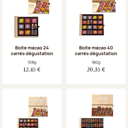
Boite macao 24
Boite macao 40
carrés dégustation
carrés dégustation
Poids net :
Poids net :
108g
180g
12,45 €
20,35 €