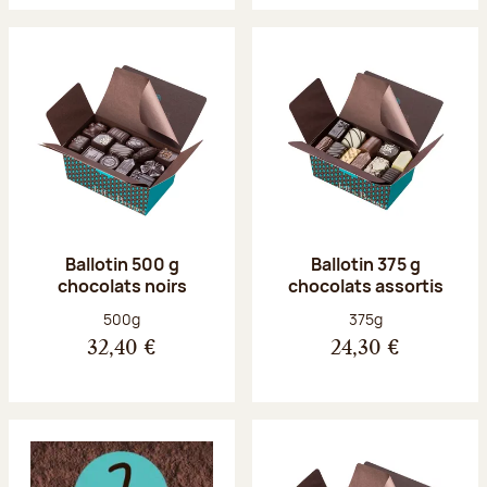
Ballotin 500 g
Ballotin 375 g
chocolats noirs
chocolats assortis
Poids net :
Poids net :
500g
375g
32,40 €
24,30 €