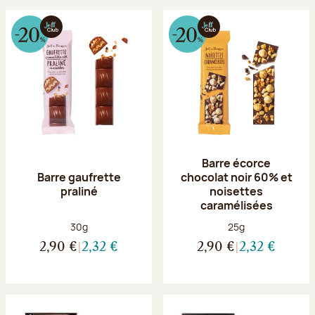
Barre écorce
Barre gaufrette
chocolat noir 60% et
praliné
noisettes
caramélisées
Poids net :
Poids net :
30g
25g
2,90 €
2,32 €
2,90 €
2,32 €