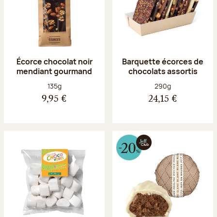
Écorce chocolat noir
Barquette écorces de
mendiant gourmand
chocolats assortis
Poids net :
Poids net :
135g
290g
9,95 €
24,15 €