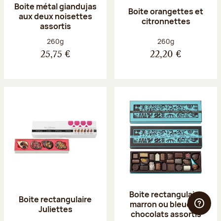
Boite métal giandujas
Boite orangettes et
aux deux noisettes
citronnettes
assortis
Poids net :
Poids net :
260g
260g
25,75 €
22,20 €
Boite rectangulaire
Boite rectangulaire
marron ou bleue 23
Juliettes
chocolats assortis