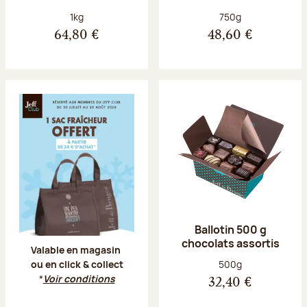
Poids net :
Poids net :
1kg
750g
64,80 €
48,60 €
Offre Jeff Club du 20 juillet au 23 aoû
Ballotin 500 g
chocolats assortis
Valable en magasin
Poids net :
500g
ou en click & collect
*
Voir conditions
32,40 €