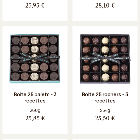
25,95 €
28,10 €
Boite 25 palets - 3
Boite 25 rochers - 3
recettes
recettes
Poids net :
Poids net :
260g
254g
25,85 €
25,50 €