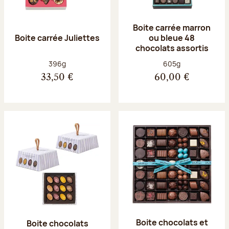
Boite carrée marron
Boite carrée Juliettes
ou bleue 48
chocolats assortis
Poids net :
Poids net :
396g
605g
33,50 €
60,00 €
Boite chocolats et
Boite chocolats