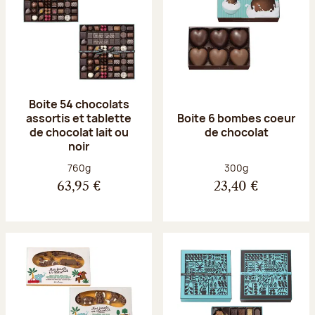
Boite 54 chocolats
assortis et tablette
Boite 6 bombes coeur
de chocolat lait ou
de chocolat
noir
Poids net :
Poids net :
760g
300g
63,95 €
23,40 €