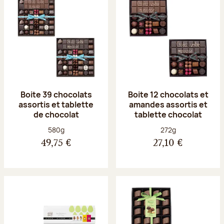
Boite 39 chocolats
Boite 12 chocolats et
assortis et tablette
amandes assortis et
de chocolat
tablette chocolat
Poids net :
Poids net :
580g
272g
49,75 €
27,10 €