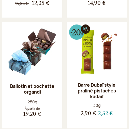
14,85 €
12,35 €
14,90 €
Barre Dubaï style
Ballotin et pochette
praliné pistaches
organdi
kadaïf
Poids net :
250g
Poids net :
30g
À partir de
2,90 €
2,32 €
19,20 €