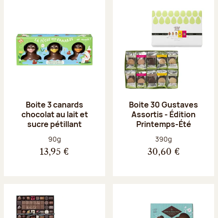
Boite 3 canards
Boite 30 Gustaves
chocolat au lait et
Assortis - Édition
sucre pétillant
Printemps-Été
Poids net :
Poids net :
90g
390g
13,95 €
30,60 €