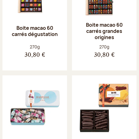
Boite macao 60
Boite macao 60
carrés grandes
carrés dégustation
origines
Poids net :
Poids net :
270g
270g
30,80 €
30,80 €