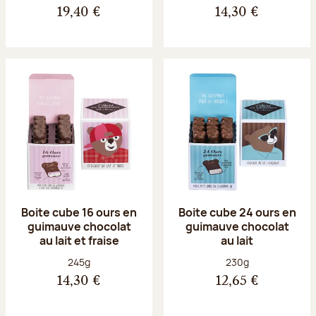
19,40 €
14,30 €
Boite cube 16 ours en
Boite cube 24 ours en
guimauve chocolat
guimauve chocolat
au lait et fraise
au lait
Poids net :
Poids net :
245g
230g
14,30 €
12,65 €