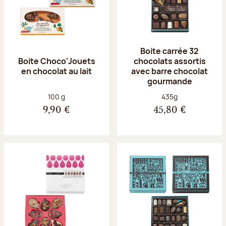
Boite carrée 32
Boite Choco'Jouets
chocolats assortis
en chocolat au lait
avec barre chocolat
gourmande
Poids net :
Poids net :
100 g
435g
9,90 €
45,80 €