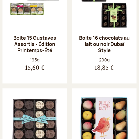
Boite 15 Gustaves
Boite 16 chocolats au
Assortis - Édition
lait ou noir Dubaï
Printemps-Été
Style
Poids net :
Poids net :
195g
200g
15,60 €
18,85 €