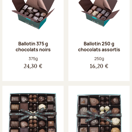
Ballotin 375 g
Ballotin 250 g
chocolats noirs
chocolats assortis
Poids net :
Poids net :
375g
250g
24,30 €
16,20 €