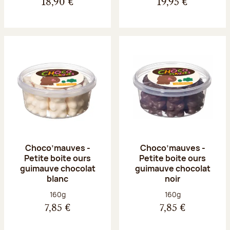
18,90 €
19,95 €
Choco’mauves -
Choco’mauves -
Petite boite ours
Petite boite ours
guimauve chocolat
guimauve chocolat
blanc
noir
Poids net :
Poids net :
160g
160g
7,85 €
7,85 €