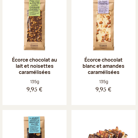
Écorce chocolat au
Écorce chocolat
lait et noisettes
blanc et amandes
caramélisées
caramélisées
Poids net :
Poids net :
135g
135g
9,95 €
9,95 €