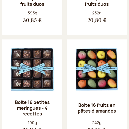
fruits duos
fruits duos
Poids net :
Poids net :
395g
252g
30,85 €
20,80 €
Boite 16 petites
Boite 16 fruits en
meringues - 4
pâtes d'amandes
recettes
Poids net :
Poids net :
190g
242g