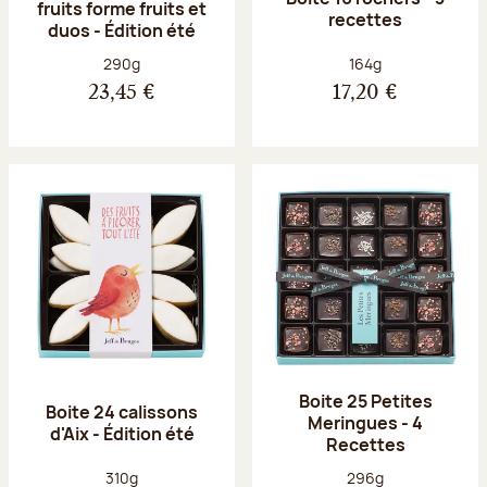
fruits forme fruits et
recettes
duos - Édition été
Poids net :
Poids net :
290g
164g
23,45 €
17,20 €
Boite 25 Petites
Boite 24 calissons
Meringues - 4
d'Aix - Édition été
Recettes
Poids net :
Poids net :
310g
296g