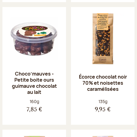
Choco’mauves -
Écorce chocolat noir
Petite boite ours
70% et noisettes
guimauve chocolat
caramélisées
au lait
Poids net :
Poids net :
160g
135g
7,85 €
9,95 €