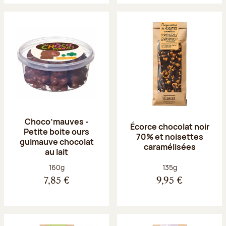
Choco’mauves -
Écorce chocolat noir
Petite boite ours
70% et noisettes
guimauve chocolat
caramélisées
au lait
Poids net :
Poids net :
160g
135g
7,85 €
9,95 €