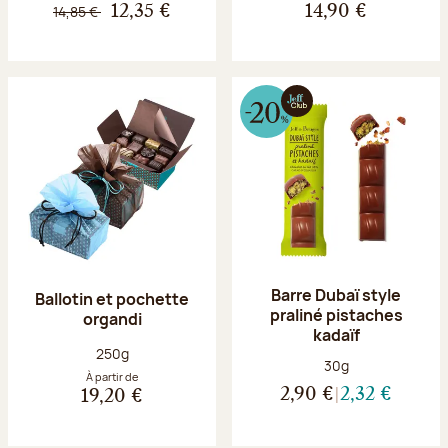
14,85 €
12,35 €
14,90 €
Barre Dubaï style
Ballotin et pochette
praliné pistaches
organdi
kadaïf
Poids net :
250g
Poids net :
30g
À partir de
2,90 €
2,32 €
19,20 €