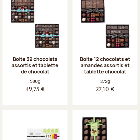
Boite 39 chocolats
Boite 12 chocolats et
assortis et tablette
amandes assortis et
de chocolat
tablette chocolat
Poids net :
Poids net :
580g
272g
49,75 €
27,10 €