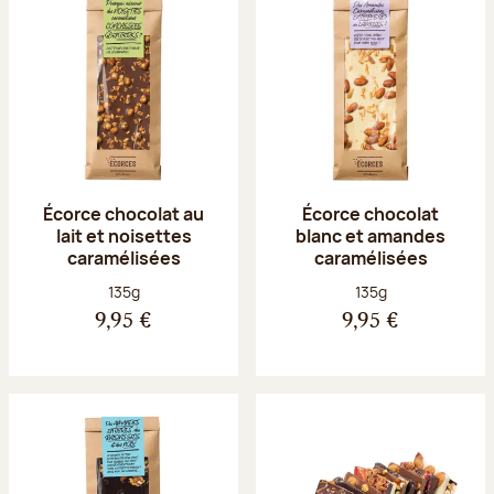
Écorce chocolat au
Écorce chocolat
lait et noisettes
blanc et amandes
caramélisées
caramélisées
Poids net :
Poids net :
135g
135g
9,95 €
9,95 €