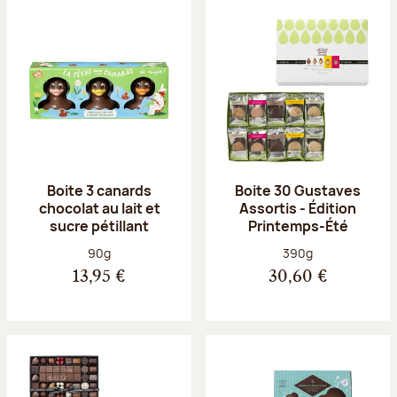
Boite 3 canards
Boite 30 Gustaves
chocolat au lait et
Assortis - Édition
sucre pétillant
Printemps-Été
Poids net :
Poids net :
90g
390g
13,95 €
30,60 €