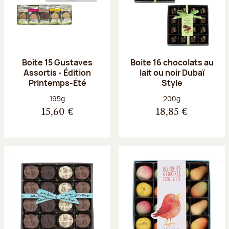
Boite 15 Gustaves
Boite 16 chocolats au
Assortis - Édition
lait ou noir Dubaï
Printemps-Été
Style
Poids net :
Poids net :
195g
200g
15,60 €
18,85 €