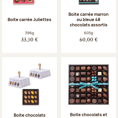
Boite carrée marron
Boite carrée Juliettes
ou bleue 48
chocolats assortis
Poids net :
Poids net :
396g
605g
33,50 €
60,00 €
Boite chocolats et
Boite chocolats