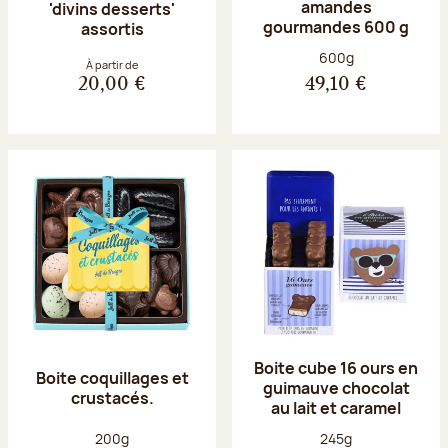
amandes
'divins desserts'
gourmandes 600 g
assortis
Poids net :
600g
À partir de
20,00 €
49,10 €
Boite cube 16 ours en
Boite coquillages et
guimauve chocolat
crustacés.
au lait et caramel
Poids net :
Poids net :
200g
245g