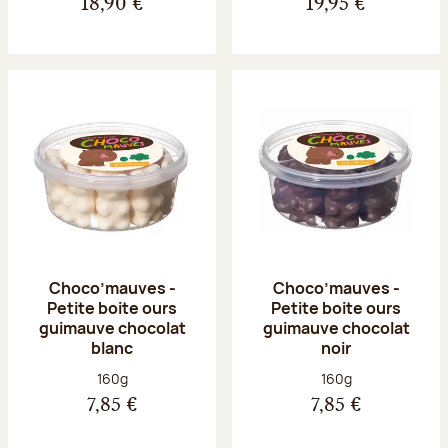
18,90 €
19,95 €
Choco’mauves -
Choco’mauves -
Petite boite ours
Petite boite ours
guimauve chocolat
guimauve chocolat
blanc
noir
Poids net :
Poids net :
160g
160g
7,85 €
7,85 €