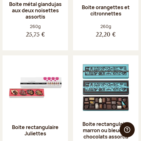
Boite métal giandujas
Boite orangettes et
aux deux noisettes
citronnettes
assortis
Poids net :
Poids net :
260g
260g
25,75 €
22,20 €
Boite rectangulaire
Boite rectangulaire
marron ou bleue 23
Juliettes
chocolats assortis