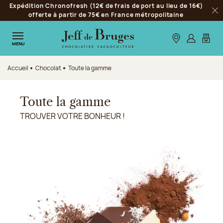
Expédition Chronofresh (12€ de frais de port au lieu de 16€)
Aller à la navigation
offerte à partir de 75€ en France métropolitaine
Fer
Aller au contenu principal
Aller au pied de page
Nos boutiques
S’identifie
Mon p
MENU
Accueil
Chocolat
Toute la gamme
Toute la gamme
TROUVER VOTRE BONHEUR !