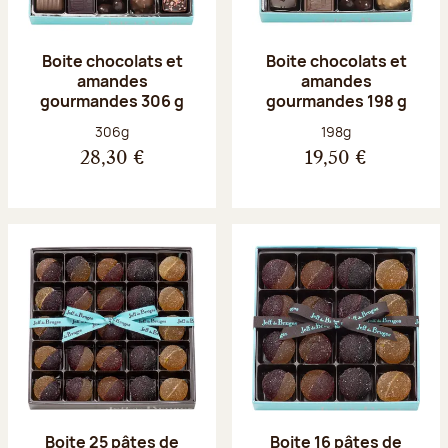
Boite chocolats et
Boite chocolats et
amandes
amandes
gourmandes 306 g
gourmandes 198 g
Poids net :
Poids net :
306g
198g
28,30 €
19,50 €
Boite 25 pâtes de
Boite 16 pâtes de