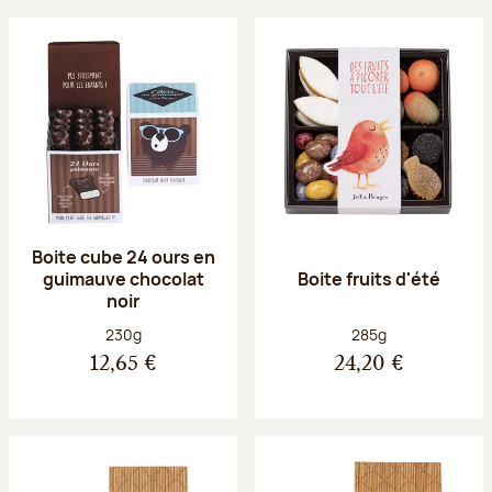
Boite cube 24 ours en
guimauve chocolat
Boite fruits d'été
noir
Poids net :
Poids net :
230g
285g
12,65 €
24,20 €