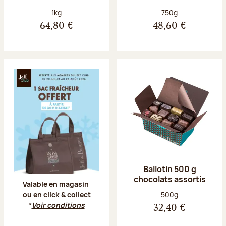
Poids net :
Poids net :
1kg
750g
64,80 €
48,60 €
Offre Jeff Club du 20 juillet au 23 aoû
Ballotin 500 g
chocolats assortis
Valable en magasin
Poids net :
500g
ou en click & collect
*
Voir conditions
32,40 €