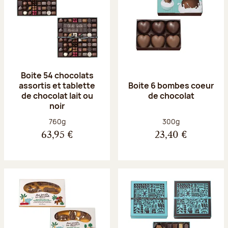
Boite 54 chocolats
assortis et tablette
Boite 6 bombes coeur
de chocolat lait ou
de chocolat
noir
Poids net :
Poids net :
760g
300g
63,95 €
23,40 €