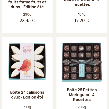
fruits forme fruits et
recettes
duos - Édition été
Poids net :
Poids net :
290g
164g
23,45 €
17,20 €
Boite 25 Petites
Boite 24 calissons
Meringues - 4
d'Aix - Édition été
Recettes
Poids net :
Poids net :
310g
296g