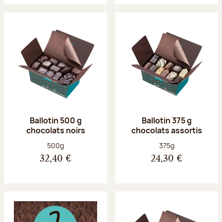
Ballotin 500 g
Ballotin 375 g
chocolats noirs
chocolats assortis
Poids net :
Poids net :
500g
375g
32,40 €
24,30 €