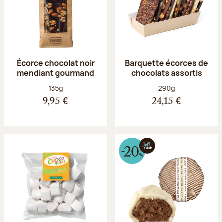
Écorce chocolat noir
Barquette écorces de
mendiant gourmand
chocolats assortis
Poids net :
Poids net :
135g
290g
9,95 €
24,15 €