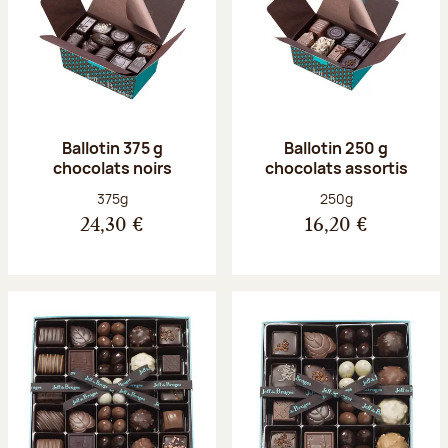
Ballotin 375 g
Ballotin 250 g
chocolats noirs
chocolats assortis
Poids net :
Poids net :
375g
250g
24,30 €
16,20 €