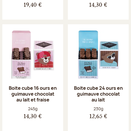
19,40 €
14,30 €
Boite cube 16 ours en
Boite cube 24 ours en
guimauve chocolat
guimauve chocolat
au lait et fraise
au lait
Poids net :
Poids net :
245g
230g
14,30 €
12,65 €