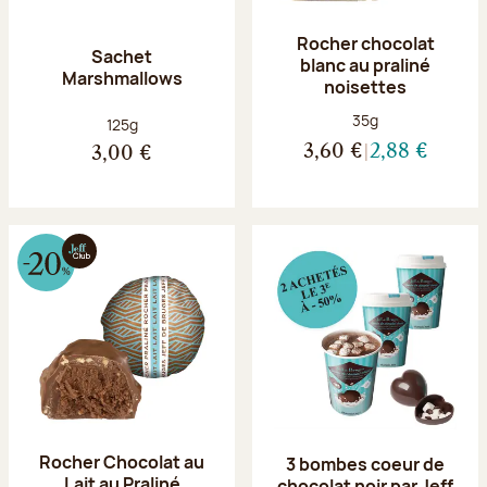
Rocher chocolat
Sachet
blanc au praliné
Marshmallows
noisettes
Poids net :
35g
Poids net :
125g
3,60 €
2,88 €
3,00 €
Rocher Chocolat au
3 bombes coeur de
Lait au Praliné
chocolat noir par Jeff