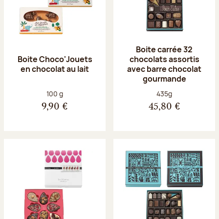
Boite carrée 32
Boite Choco'Jouets
chocolats assortis
en chocolat au lait
avec barre chocolat
gourmande
Poids net :
Poids net :
100 g
435g
9,90 €
45,80 €