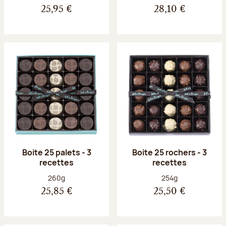
25,95 €
28,10 €
Boite 25 palets - 3
Boite 25 rochers - 3
recettes
recettes
Poids net :
Poids net :
260g
254g
25,85 €
25,50 €