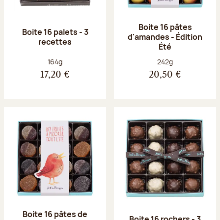
Boite 16 pâtes
Boite 16 palets - 3
d'amandes - Édition
recettes
Été
Poids net :
Poids net :
164g
242g
17,20 €
20,50 €
Boite 16 pâtes de
Boite 16 rochers - 3