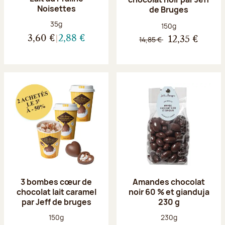
Noisettes
de Bruges
Poids net :
35g
Poids net :
150g
3,60 €
2,88 €
14,85 €
12,35 €
3 bombes cœur de
Amandes chocolat
chocolat lait caramel
noir 60 % et gianduja
par Jeff de bruges
230 g
Poids net :
Poids net :
150g
230g