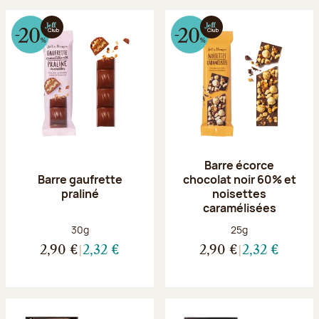
Barre écorce
Barre gaufrette
chocolat noir 60% et
praliné
noisettes
caramélisées
Poids net :
Poids net :
30g
25g
2,90 €
2,32 €
2,90 €
2,32 €