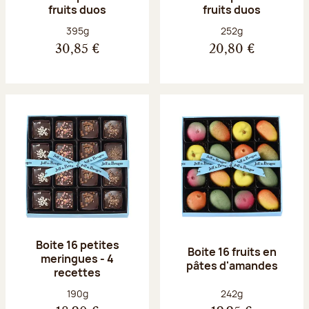
fruits duos
fruits duos
Poids net :
Poids net :
395g
252g
30,85 €
20,80 €
Boite 16 petites
Boite 16 fruits en
meringues - 4
pâtes d'amandes
recettes
Poids net :
Poids net :
190g
242g