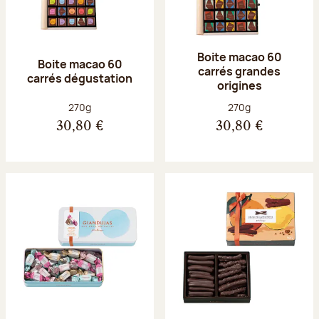
Boite macao 60
Boite macao 60
carrés grandes
carrés dégustation
origines
Poids net :
Poids net :
270g
270g
30,80 €
30,80 €