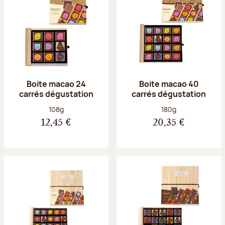
Boite macao 24
Boite macao 40
carrés dégustation
carrés dégustation
Poids net :
Poids net :
108g
180g
12,45 €
20,35 €