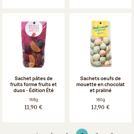
Sachet pâtes de
Sachets oeufs de
fruits forme fruits et
mouette en chocolat
duos - Édition Été
et praliné
Poids net :
Poids net :
168g
180g
11,90 €
12,90 €