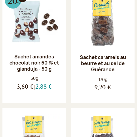
Sachet amandes
Sachet caramels au
chocolat noir 60 % et
beurre et au sel de
gianduja - 50 g
Guérande
Poids net :
50g
Poids net :
170g
3,60 €
2,88 €
9,20 €