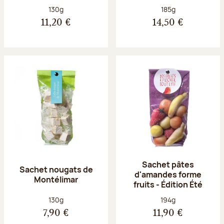
Poids net :
Poids net :
130g
185g
11,20 €
14,50 €
Sachet pâtes
Sachet nougats de
d'amandes forme
Montélimar
fruits - Édition Été
Poids net :
Poids net :
130g
194g
7,90 €
11,90 €