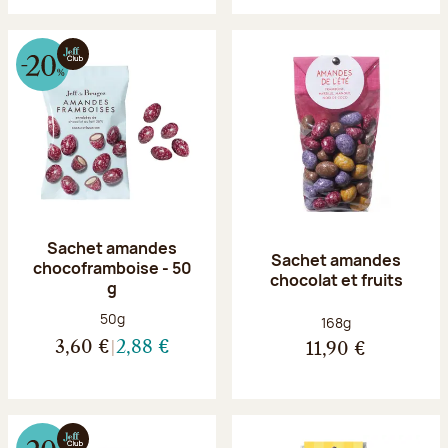
Sachet amandes
Sachet amandes
chocoframboise - 50
chocolat et fruits
g
Poids net :
50g
Poids net :
168g
3,60 €
2,88 €
11,90 €