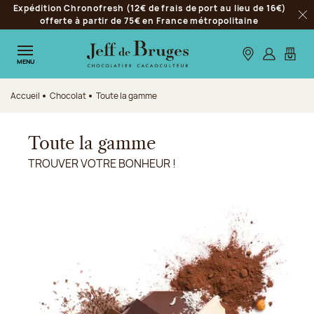
Expédition Chronofresh (12€ de frais de port au lieu de 16€)
Aller à la navigation
offerte à partir de 75€ en France métropolitaine
Fer
Aller au contenu principal
Aller au pied de page
Nos boutiques
S’identifie
Mon p
MENU
Accueil
Chocolat
Toute la gamme
Toute la gamme
TROUVER VOTRE BONHEUR !