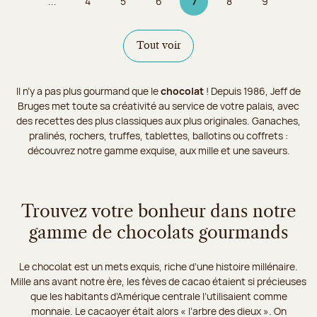
...
4
5
6
7
8
9
Page
Page
Page
Page 7 sur 9
Page
Page
Tout voir
Il n’y a pas plus gourmand que le
chocolat
! Depuis 1986, Jeff de
Bruges met toute sa créativité au service de votre palais, avec
des recettes des plus classiques aux plus originales. Ganaches,
pralinés, rochers, truffes, tablettes, ballotins ou coffrets :
découvrez notre gamme exquise, aux mille et une saveurs.
Trouvez votre bonheur dans notre
gamme de chocolats gourmands
Le chocolat est un mets exquis, riche d’une histoire millénaire.
Mille ans avant notre ère, les fèves de cacao étaient si précieuses
que les habitants d’Amérique centrale l’utilisaient comme
monnaie. Le cacaoyer était alors « l’arbre des dieux ». On