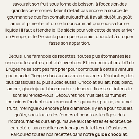
savourait son fruit sous forme de boisson, à l’occasion des
grandes cérémonies. Mais il n’était pas encore la source de
gourmandise que l’on connaît aujourd’hui. Il avait plutôt un goût
amer et pimenté, et on ne le consommait que sous sa forme
liquide ! Il faut attendre le 16e siècle pour voir cette denrée arriver
en Europe, et le 17e siècle pour que le premier chocolat à croquer
fasse son apparition.
Depuis, une farandole de recettes, toutes plus étonnantes les
unes que les autres, ont été inventées. Et les chocolatiers Jeff de
Bruges ne se sont pas fait prier pour contribuer à cette aventure
gourmande. Plongez dans un univers de saveurs affriolantes, des
plus classiques au plus audacieuses. Chocolat au lait, noir, blanc,
ambré, gianduja ou blanc marbré : douceur, finesse et intensité
sont au rendez-vous. Découvrez nos multiples parfums et
inclusions fondantes ou croquantes : ganache, praliné, caramel,
fruits, meringue ou encore pâte d’amande. Il y en a pour tous les
goûts, sous toutes les formes et pour tous les âges, des
incontournables ours en guimauve aux tablettes et écorces de
caractère, sans oublier nos iconiques Juliettes et Gustaves.
Parcourez toutes nos recettes dans notre
guide chocolat
.