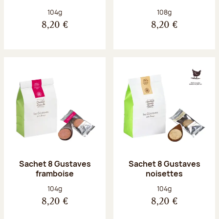
Poids net :
Poids net :
104g
108g
8,20 €
8,20 €
Sachet 8 Gustaves
Sachet 8 Gustaves
framboise
noisettes
Poids net :
Poids net :
104g
104g
8,20 €
8,20 €