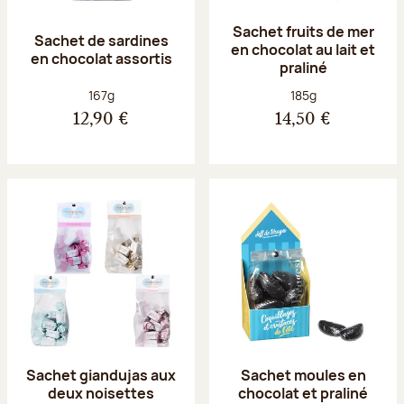
Sachet fruits de mer
Sachet de sardines
en chocolat au lait et
en chocolat assortis
praliné
Poids net :
Poids net :
167g
185g
12,90 €
14,50 €
Sachet giandujas aux
Sachet moules en
deux noisettes
chocolat et praliné